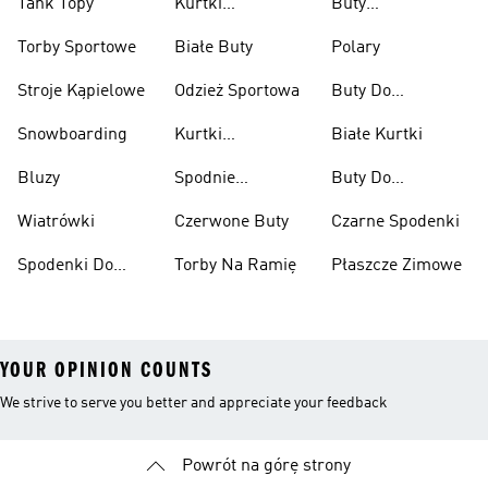
Tank Topy
Kurtki
Buty
Przeciwdeszczowe
Wspinaczkowe
Torby Sportowe
Białe Buty
Polary
Stroje Kąpielowe
Odzież Sportowa
Buty Do
Podnoszenia
Snowboarding
Kurtki
Białe Kurtki
Ciężarów
Narciarskie
Bluzy
Spodnie
Buty Do
Narciarskie
Koszykówki
Wiatrówki
Czerwone Buty
Czarne Spodenki
Spodenki Do
Torby Na Ramię
Płaszcze Zimowe
Kolan
YOUR OPINION COUNTS
We strive to serve you better and appreciate your feedback
Powrót na górę strony