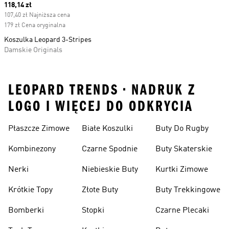
Current price
118,14 zł
107,40 zł Najniższa cena
179 zł Cena oryginalna
Koszulka Leopard 3-Stripes
Damskie Originals
LEOPARD TRENDS • NADRUK Z
LOGO I WIĘCEJ DO ODKRYCIA
Płaszcze Zimowe
Białe Koszulki
Buty Do Rugby
Kombinezony
Czarne Spodnie
Buty Skaterskie
Nerki
Niebieskie Buty
Kurtki Zimowe
Krótkie Topy
Złote Buty
Buty Trekkingowe
Bomberki
Stopki
Czarne Plecaki