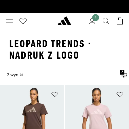
1
LEOPARD TRENDS ·
NADRUK Z LOGO
2
3 wyniki
Dodaj do listy życzeń
Do