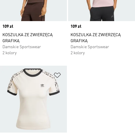
Price
109 zł
Price
109 zł
KOSZULKA ZE ZWIERZĘCĄ
KOSZULKA ZE ZWIERZĘCĄ
GRAFIKĄ
GRAFIKĄ
Damskie Sportswear
Damskie Sportswear
2 kolory
2 kolory
Dodaj do listy życzeń