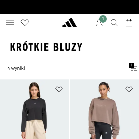
1
KRÓTKIE BLUZY
1
4 wyniki
Dodaj do listy życzeń
Do