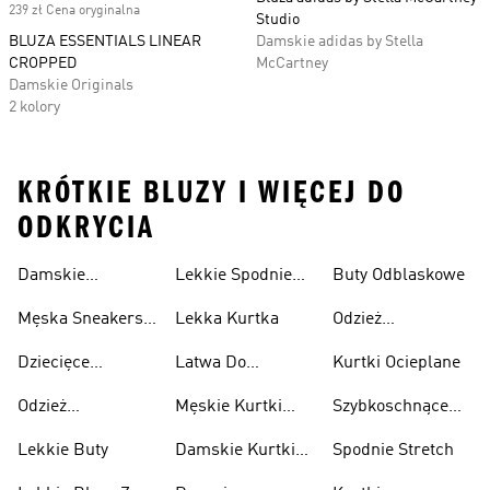
239 zł Cena oryginalna
Studio
BLUZA ESSENTIALS LINEAR
Damskie adidas by Stella
CROPPED
McCartney
Damskie Originals
2 kolory
KRÓTKIE BLUZY I WIĘCEJ DO
ODKRYCIA
Damskie
Lekkie Spodnie
Buty Odblaskowe
Sneakersy
Sportowe
Męska Sneakersy
Lekka Kurtka
Odzież
Przewiewne
Przewiewne
Odblaskowa
Dziecięce
Latwa Do
Kurtki Ocieplane
Sneakersy
Spakowania
Odzież
Męskie Kurtki
Szybkoschnące
Przewiewne
Kurtki
Przeciwdeszczowa
Wodoodporne
Koszulki
Lekkie Buty
Damskie Kurtki
Spodnie Stretch
Wodoodporne