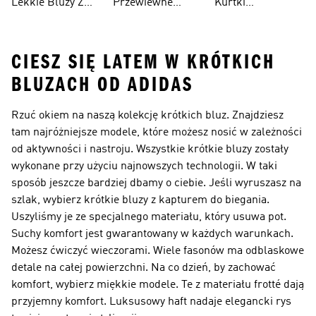
Lekkie Bluzy Z
Przewiewne
Kurtki
Kapturem
Skarpetki
Nieprzemakalny
CIESZ SIĘ LATEM W KRÓTKICH
BLUZACH OD ADIDAS
Rzuć okiem na naszą kolekcję krótkich bluz. Znajdziesz
tam najróżniejsze modele, które możesz nosić w zależności
od aktywności i nastroju. Wszystkie krótkie bluzy zostały
wykonane przy użyciu najnowszych technologii. W taki
sposób jeszcze bardziej dbamy o ciebie. Jeśli wyruszasz na
szlak, wybierz krótkie bluzy z kapturem do biegania.
Uszyliśmy je ze specjalnego materiału, który usuwa pot.
Suchy komfort jest gwarantowany w każdych warunkach.
Możesz ćwiczyć wieczorami. Wiele fasonów ma odblaskowe
detale na całej powierzchni. Na co dzień, by zachować
komfort, wybierz miękkie modele. Te z materiału frotté dają
przyjemny komfort. Luksusowy haft nadaje elegancki rys