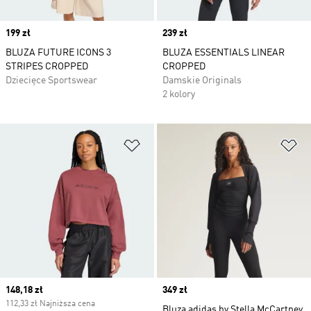
Price
199 zł
Price
239 zł
BLUZA FUTURE ICONS 3
BLUZA ESSENTIALS LINEAR
STRIPES CROPPED
CROPPED
Dziecięce Sportswear
Damskie Originals
2 kolory
Dodaj do listy życzeń
Do
Current price
148,18 zł
Price
349 zł
112,33 zł Najniższa cena
Bluza adidas by Stella McCartney