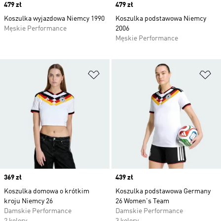
Price
479 zł
Price
479 zł
Koszulka wyjazdowa Niemcy 1990
Koszulka podstawowa Niemcy
Męskie Performance
2006
Męskie Performance
Dodaj do listy życzeń
Do
Price
369 zł
Price
439 zł
Koszulka domowa o krótkim
Koszulka podstawowa Germany
kroju Niemcy 26
26 Women's Team
Damskie Performance
Damskie Performance