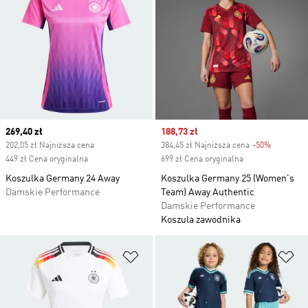
Current price
269,40 zł
Sale price
188,73 zł
202,05 zł Najniższa cena
384,45 zł Najniższa cena
-50%
Discount
449 zł Cena oryginalna
699 zł Cena oryginalna
Koszulka Germany 24 Away
Koszulka Germany 25 (Women's
Damskie Performance
Team) Away Authentic
Damskie Performance
Koszula zawodnika
Dodaj do listy życzeń
Do