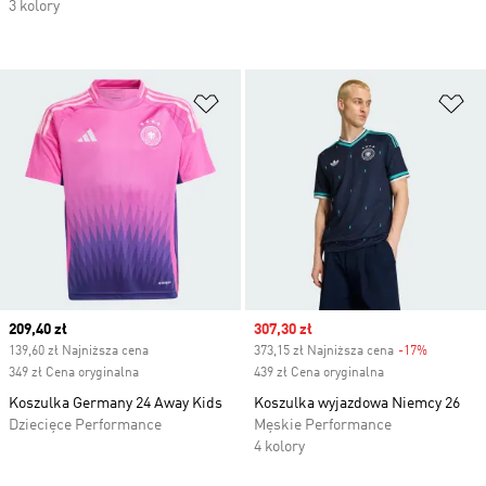
3 kolory
Dodaj do listy życzeń
Do
Current price
209,40 zł
Sale price
307,30 zł
139,60 zł Najniższa cena
373,15 zł Najniższa cena
-17%
Discount
349 zł Cena oryginalna
439 zł Cena oryginalna
Koszulka Germany 24 Away Kids
Koszulka wyjazdowa Niemcy 26
Dziecięce Performance
Męskie Performance
4 kolory