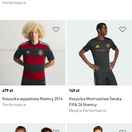
Performance
Dodaj do listy życzeń
Do
Price
479 zł
Price
149 zł
Koszulka wyjazdowa Niemcy 2014
Koszulka Mistrzostwa Świata
Performance
FIFA 26 Niemcy
Męskie Performance
Dodaj do listy życzeń
Do