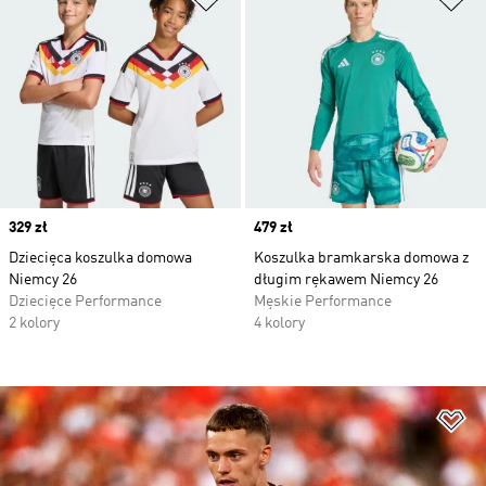
Price
329 zł
Price
479 zł
Dziecięca koszulka domowa
Koszulka bramkarska domowa z
Niemcy 26
długim rękawem Niemcy 26
Dziecięce Performance
Męskie Performance
2 kolory
4 kolory
Do