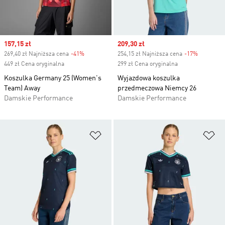
Sale price
157,15 zł
Sale price
209,30 zł
269,40 zł Najniższa cena
-41%
Discount
254,15 zł Najniższa cena
-17%
Discount
449 zł Cena oryginalna
299 zł Cena oryginalna
Koszulka Germany 25 (Women's
Wyjazdowa koszulka
Team) Away
przedmeczowa Niemcy 26
Damskie Performance
Damskie Performance
Dodaj do listy życzeń
Do