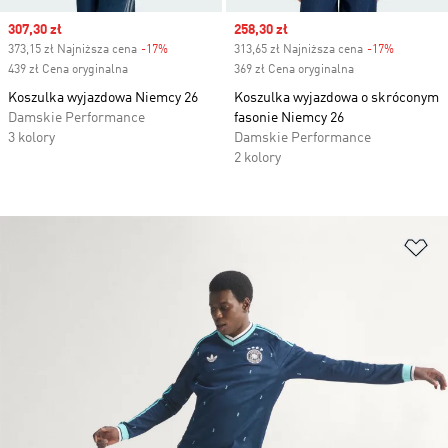
Sale price
307,30 zł
Sale price
258,30 zł
373,15 zł Najniższa cena
-17%
Discount
313,65 zł Najniższa cena
-17%
Discount
439 zł Cena oryginalna
369 zł Cena oryginalna
Koszulka wyjazdowa Niemcy 26
Koszulka wyjazdowa o skróconym
Damskie Performance
fasonie Niemcy 26
3 kolory
Damskie Performance
2 kolory
Do