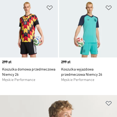
Dodaj do listy życzeń
Do
Price
299 zł
Price
299 zł
Koszulka domowa przedmeczowa
Koszulka wyjazdowa
Niemcy 26
przedmeczowa Niemcy 26
Męskie Performance
Męskie Performance
Do