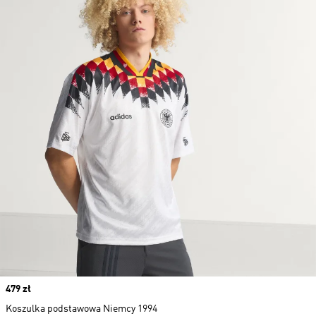
Price
479 zł
Koszulka podstawowa Niemcy 1994