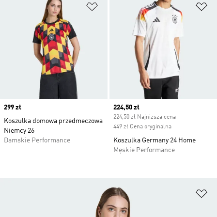
Dodaj do listy życzeń
Do
Price
299 zł
Current price
224,50 zł
224,50 zł Najniższa cena
Koszulka domowa przedmeczowa
449 zł Cena oryginalna
Niemcy 26
Damskie Performance
Koszulka Germany 24 Home
Męskie Performance
Do