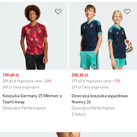
Dodaj do listy życzeń
Do
Sale price
139,60 zł
Sale price
230,30 zł
209,40 zł Najniższa cena
-33%
Discount
279,65 zł Najniższa cena
-17%
Discount
349 zł Cena oryginalna
329 zł Cena oryginalna
Koszulka Germany 25 (Women's
Dziecięca koszulka wyjazdowa
Team) Away
Niemcy 26
Dziecięce Performance
Dziecięce Performance
2 kolory