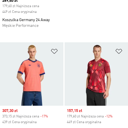
Current price
269,40 zł
179,60 zł Najniższa cena
449 zł Cena oryginalna
Koszulka Germany 24 Away
Męskie Performance
Dodaj do listy życzeń
Do
Sale price
307,30 zł
Sale price
157,15 zł
373,15 zł Najniższa cena
-17%
Discount
179,60 zł Najniższa cena
-12%
Discount
439 zł Cena oryginalna
449 zł Cena oryginalna