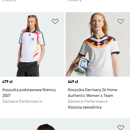
2 kolory
3 kolory
Dodaj do listy życzeń
Do
Price
479 zł
Price
649 zł
Koszulka podstawowa Niemcy
Koszulka Germany 26 Home
2007
Authentic Women's Team
Damskie Performance
Damskie Performance
Koszula zawodnika
Do