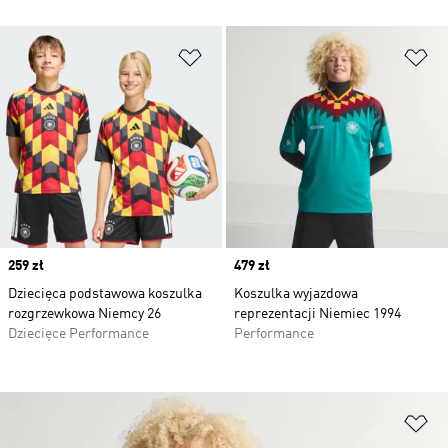
Dodaj do listy życzeń
Do
Price
259 zł
Price
479 zł
Dziecięca podstawowa koszulka
Koszulka wyjazdowa
rozgrzewkowa Niemcy 26
reprezentacji Niemiec 1994
Dziecięce Performance
Performance
Do