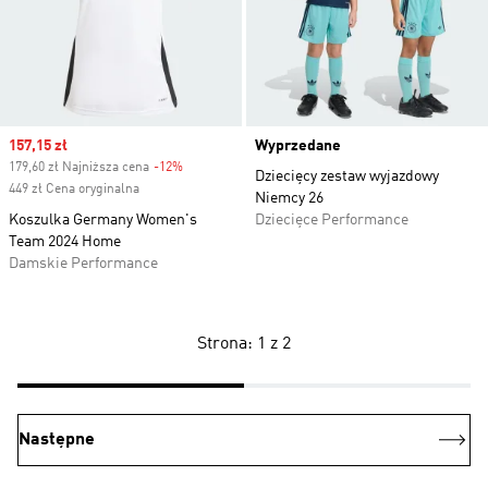
Sale price
157,15 zł
Wyprzedane
179,60 zł Najniższa cena
-12%
Discount
Dziecięcy zestaw wyjazdowy
449 zł Cena oryginalna
Niemcy 26
Koszulka Germany Women's
Dziecięce Performance
Team 2024 Home
Damskie Performance
Strona: 1 z 2
Następne