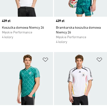
Price
439 zł
Price
439 zł
Koszulka domowa Niemcy 26
Bramkarska koszulka domowa
Męskie Performance
Niemcy 26
4 kolory
Męskie Performance
4 kolory
Dodaj do listy życzeń
Do