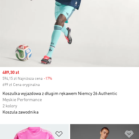
Sale price
489,30 zł
594,15 zł Najniższa cena
-17%
Discount
699 zł Cena oryginalna
Koszulka wyjazdowa z długim rękawem Niemcy 26 Authentic
Męskie Performance
2 kolory
Koszula zawodnika
Dodaj do listy życzeń
Do