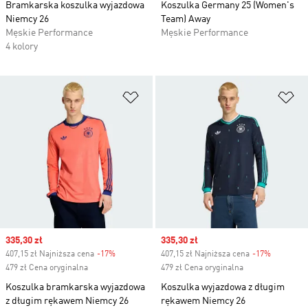
Bramkarska koszulka wyjazdowa
Koszulka Germany 25 (Women's
Niemcy 26
Team) Away
Męskie Performance
Męskie Performance
4 kolory
Dodaj do listy życzeń
Do
Sale price
335,30 zł
Sale price
335,30 zł
407,15 zł Najniższa cena
-17%
Discount
407,15 zł Najniższa cena
-17%
Discount
479 zł Cena oryginalna
479 zł Cena oryginalna
Koszulka bramkarska wyjazdowa
Koszulka wyjazdowa z długim
z długim rękawem Niemcy 26
rękawem Niemcy 26