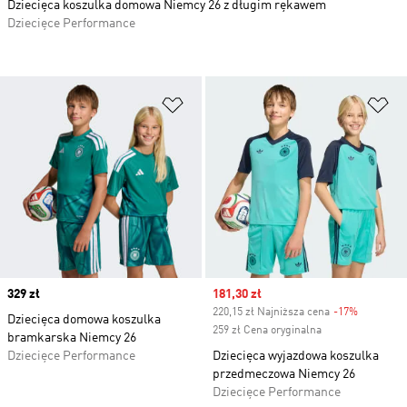
Dziecięca koszulka domowa Niemcy 26 z długim rękawem
Dziecięce Performance
Dodaj do listy życzeń
Do
Price
329 zł
Sale price
181,30 zł
220,15 zł Najniższa cena
-17%
Discount
Dziecięca domowa koszulka
259 zł Cena oryginalna
bramkarska Niemcy 26
Dziecięce Performance
Dziecięca wyjazdowa koszulka
przedmeczowa Niemcy 26
Dziecięce Performance