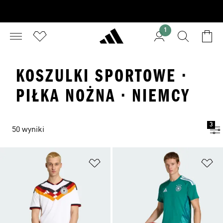
1
KOSZULKI SPORTOWE ·
PIŁKA NOŻNA · NIEMCY
3
50 wyniki
Dodaj do listy życzeń
Do