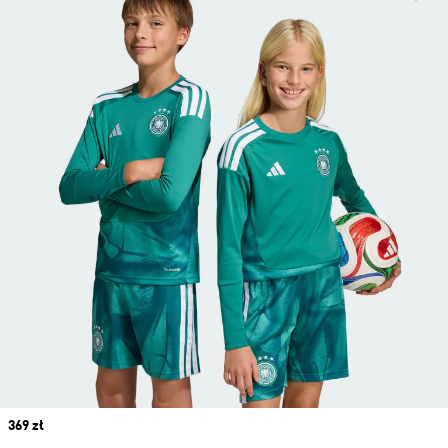
Price
369 zł