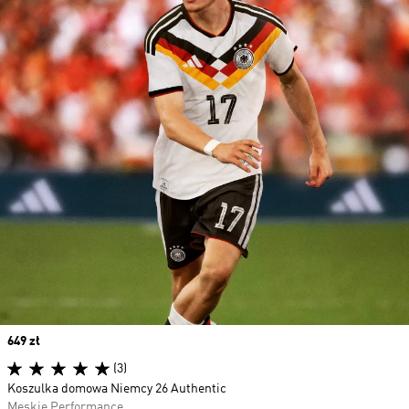
Price
649 zł
(3)
Koszulka domowa Niemcy 26 Authentic
Męskie Performance