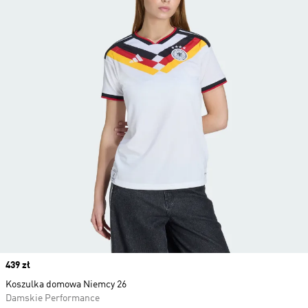
Price
439 zł
Koszulka domowa Niemcy 26
Damskie Performance