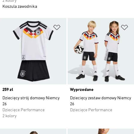
2 kolory
Koszula zawodnika
Dodaj do listy życzeń
Do
Price
259 zł
Wyprzedane
Dziecięcy strój domowy Niemcy
Dziecięcy zestaw domowy Niemcy
26
26
Dziecięce Performance
Dziecięce Performance
2 kolory