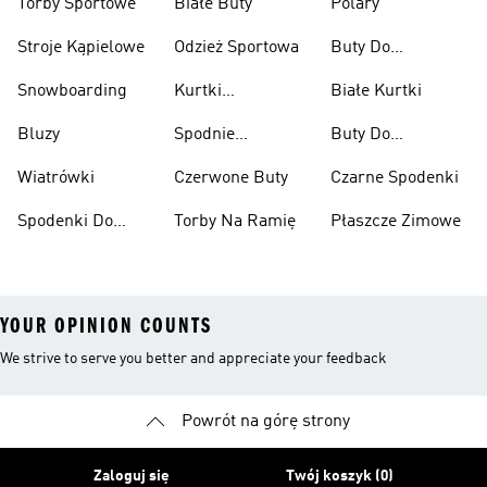
Torby Sportowe
Białe Buty
Polary
Stroje Kąpielowe
Odzież Sportowa
Buty Do
Podnoszenia
Snowboarding
Kurtki
Białe Kurtki
Ciężarów
Narciarskie
Bluzy
Spodnie
Buty Do
Narciarskie
Koszykówki
Wiatrówki
Czerwone Buty
Czarne Spodenki
Spodenki Do
Torby Na Ramię
Płaszcze Zimowe
Kolan
YOUR OPINION COUNTS
We strive to serve you better and appreciate your feedback
Powrót na górę strony
Zaloguj się
Twój koszyk (0)