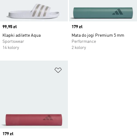
Price
99,95 zł
Price
179 zł
Klapki adilette Aqua
Mata do jogi Premium 5 mm
Sportswear
Performance
14 kolory
2 kolory
Dodaj do listy życzeń
Price
179 zł