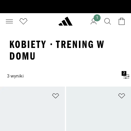
1
KOBIETY · TRENING W
DOMU
2
3 wyniki
Dodaj do listy życzeń
Do