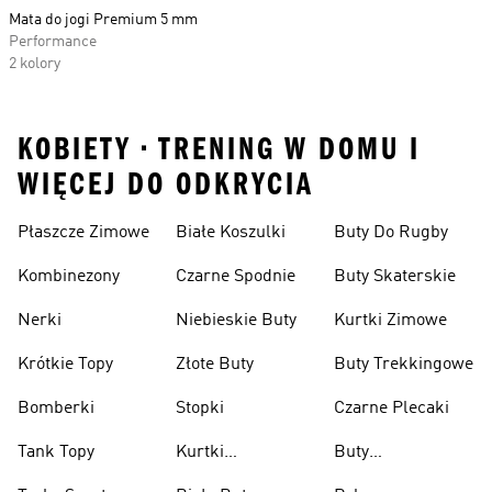
Mata do jogi Premium 5 mm
Performance
2 kolory
KOBIETY • TRENING W DOMU I
WIĘCEJ DO ODKRYCIA
Płaszcze Zimowe
Białe Koszulki
Buty Do Rugby
Kombinezony
Czarne Spodnie
Buty Skaterskie
Nerki
Niebieskie Buty
Kurtki Zimowe
Krótkie Topy
Złote Buty
Buty Trekkingowe
Bomberki
Stopki
Czarne Plecaki
Tank Topy
Kurtki
Buty
Przeciwdeszczowe
Wspinaczkowe