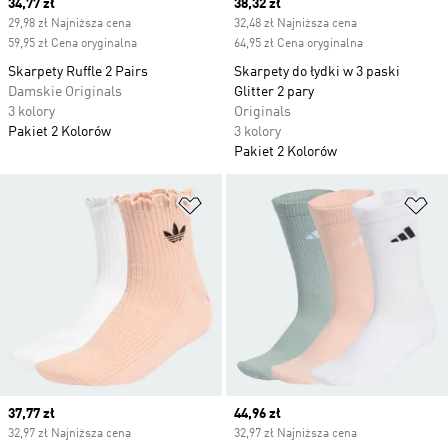
Current price
34,77 zł
Current price
38,32 zł
29,98 zł Najniższa cena
32,48 zł Najniższa cena
59,95 zł Cena oryginalna
64,95 zł Cena oryginalna
Skarpety Ruffle 2 Pairs
Skarpety do łydki w 3 paski
Damskie Originals
Glitter 2 pary
3 kolory
Originals
Pakiet 2 Kolorów
3 kolory
Pakiet 2 Kolorów
Dodaj do listy życzeń
Do
Current price
37,77 zł
Current price
44,96 zł
32,97 zł Najniższa cena
32,97 zł Najniższa cena