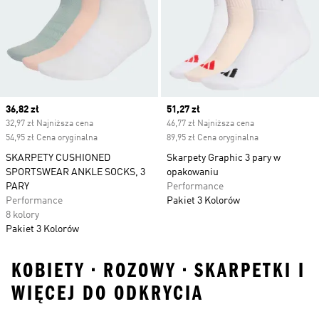
Current price
36,82 zł
Current price
51,27 zł
32,97 zł Najniższa cena
46,77 zł Najniższa cena
54,95 zł Cena oryginalna
89,95 zł Cena oryginalna
SKARPETY CUSHIONED
Skarpety Graphic 3 pary w
SPORTSWEAR ANKLE SOCKS, 3
opakowaniu
PARY
Performance
Performance
Pakiet 3 Kolorów
8 kolory
Pakiet 3 Kolorów
KOBIETY • ROZOWY • SKARPETKI I
WIĘCEJ DO ODKRYCIA