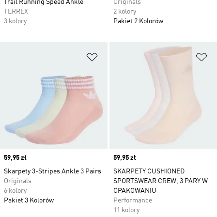
Trail Running Speed Ankle
Originals
TERREX
2 kolory
3 kolory
Pakiet 2 Kolorów
Dodaj do listy życzeń
Do
Price
59,95 zł
Price
59,95 zł
Skarpety 3-Stripes Ankle 3 Pairs
SKARPETY CUSHIONED
Originals
SPORTSWEAR CREW, 3 PARY W
6 kolory
OPAKOWANIU
Pakiet 3 Kolorów
Performance
11 kolory