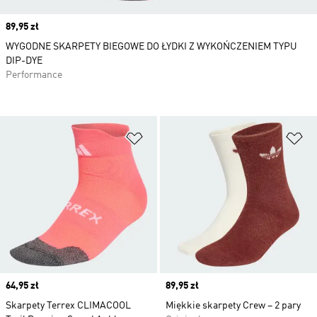
Price
89,95 zł
WYGODNE SKARPETY BIEGOWE DO ŁYDKI Z WYKOŃCZENIEM TYPU
DIP-DYE
Performance
Dodaj do listy życzeń
Do
Price
64,95 zł
Price
89,95 zł
Skarpety Terrex CLIMACOOL
Miękkie skarpety Crew – 2 pary