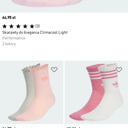
Price
64,95 zł
(3)
Skarpety do biegania Climacool Light
Performance
2 kolory
Dodaj do listy życzeń
Do