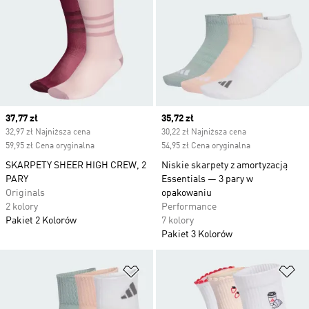
Current price
37,77 zł
Current price
35,72 zł
32,97 zł Najniższa cena
30,22 zł Najniższa cena
59,95 zł Cena oryginalna
54,95 zł Cena oryginalna
SKARPETY SHEER HIGH CREW, 2
Niskie skarpety z amortyzacją
PARY
Essentials — 3 pary w
Originals
opakowaniu
2 kolory
Performance
Pakiet 2 Kolorów
7 kolory
Pakiet 3 Kolorów
Dodaj do listy życzeń
Do