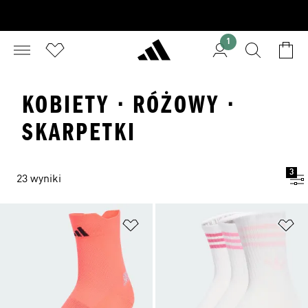
1
KOBIETY · RÓŻOWY ·
SKARPETKI
3
23 wyniki
Dodaj do listy życzeń
Do