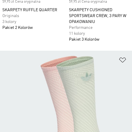
59,95 zł Cena oryginalna
59,95 zł Cena oryginalna
SKARPETY RUFFLE QUARTER
SKARPETY CUSHIONED
Originals
SPORTSWEAR CREW, 3 PARY W
3 kolory
OPAKOWANIU
Pakiet 2 Kolorów
Performance
11 kolory
Pakiet 3 Kolorów
Do