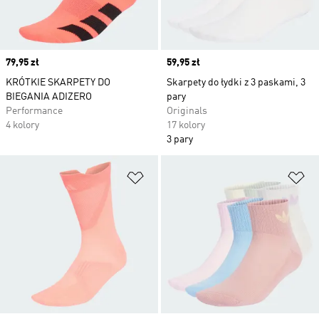
Price
79,95 zł
Price
59,95 zł
KRÓTKIE SKARPETY DO
Skarpety do łydki z 3 paskami, 3
BIEGANIA ADIZERO
pary
Performance
Originals
4 kolory
17 kolory
3 pary
Dodaj do listy życzeń
Do