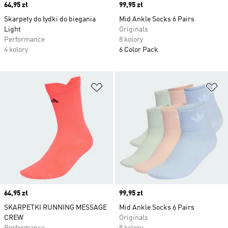
Price
64,95 zł
Price
99,95 zł
Skarpety do łydki do biegania
Mid Ankle Socks 6 Pairs
Light
Originals
Performance
8 kolory
4 kolory
6 Color Pack
Dodaj do listy życzeń
Do
Price
64,95 zł
Price
99,95 zł
SKARPETKI RUNNING MESSAGE
Mid Ankle Socks 6 Pairs
CREW
Originals