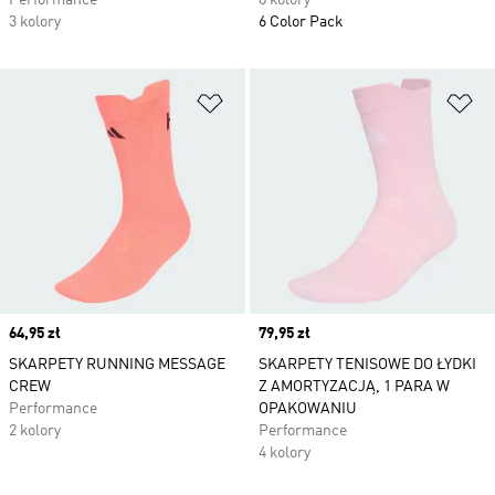
Performance
8 kolory
3 kolory
6 Color Pack
Dodaj do listy życzeń
Do
Price
64,95 zł
Price
79,95 zł
SKARPETY RUNNING MESSAGE
SKARPETY TENISOWE DO ŁYDKI
CREW
Z AMORTYZACJĄ, 1 PARA W
Performance
OPAKOWANIU
2 kolory
Performance
4 kolory