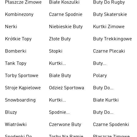
Płaszcze Zimowe
Białe Koszulki
Buty Do Rugby
Kombinezony
Czarne Spodnie
Buty Skaterskie
Nerki
Niebieskie Buty
Kurtki Zimowe
Krótkie Topy
Złote Buty
Buty Trekkingowe
Bomberki
Stopki
Czarne Plecaki
Tank Topy
Kurtki
Buty
Przeciwdeszczowe
Wspinaczkowe
Torby Sportowe
Białe Buty
Polary
Stroje Kąpielowe
Odzież Sportowa
Buty Do
Podnoszenia
Snowboarding
Kurtki
Białe Kurtki
Ciężarów
Narciarskie
Bluzy
Spodnie
Buty Do
Narciarskie
Koszykówki
Wiatrówki
Czerwone Buty
Czarne Spodenki