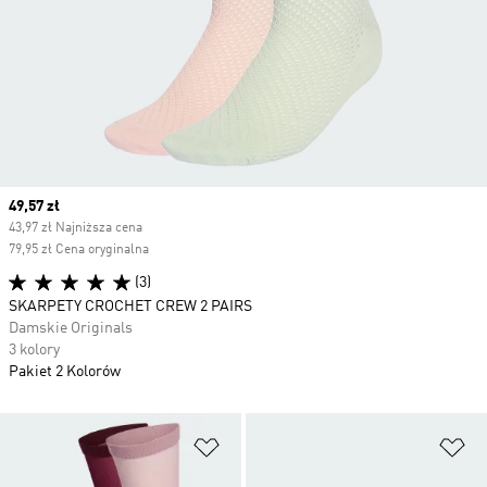
Current price
49,57 zł
43,97 zł Najniższa cena
79,95 zł Cena oryginalna
(3)
SKARPETY CROCHET CREW 2 PAIRS
Damskie Originals
3 kolory
Pakiet 2 Kolorów
Dodaj do listy życzeń
Do