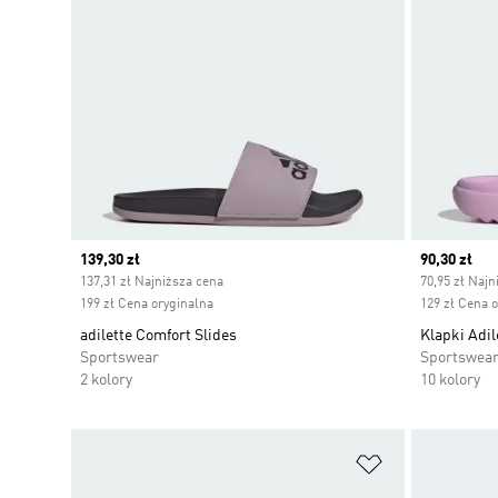
Current price
139,30 zł
Current pr
90,30 zł
137,31 zł Najniższa cena
70,95 zł Najn
199 zł Cena oryginalna
129 zł Cena 
adilette Comfort Slides
Klapki Adil
Sportswear
Sportswea
2 kolory
10 kolory
Dodaj do listy