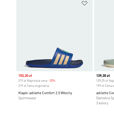
Dodaj do listy
Sale price
153,30 zł
Current pr
139,30 zł
219 zł Najniższa cena
-30%
Discount
129,35 zł Naj
219 zł Cena oryginalna
199 zł Cena 
Klapki adilette Comfort 2.0 Włochy
adilette Co
Sportswear
Damskie S
3 kolory