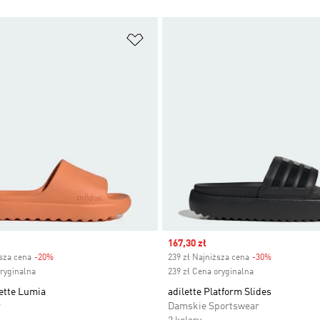
 życzeń
Dodaj do listy życzeń
Sale price
167,30 zł
ższa cena
-20%
Discount
239 zł Najniższa cena
-30%
Discount
oryginalna
239 zł Cena oryginalna
ette Lumia
adilette Platform Slides
r
Damskie Sportswear