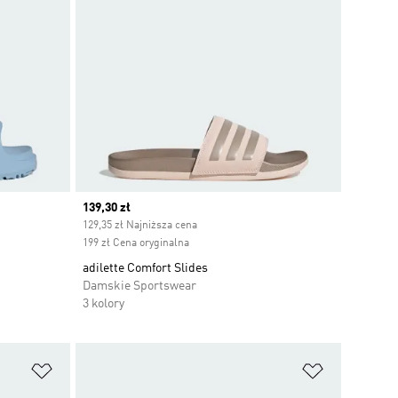
Current price
139,30 zł
129,35 zł Najniższa cena
199 zł Cena oryginalna
adilette Comfort Slides
Damskie Sportswear
3 kolory
Dodaj do listy życzeń
Dodaj do li