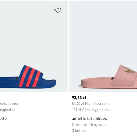
 życzeń
Dodaj do listy życzeń
ice
Current price
93,13 zł
niższa cena
83,40 zł Najniższa cena
oryginalna
139 zł Cena oryginalna
ette
adilette Lite Slides
Damskie Originals
3 kolory