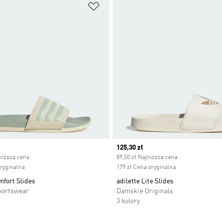
 życzeń
Dodaj do listy życzeń
ice
Current price
125,30 zł
niższa cena
89,50 zł Najniższa cena
oryginalna
179 zł Cena oryginalna
mfort Slides
adilette Lite Slides
portswear
Damskie Originals
3 kolory