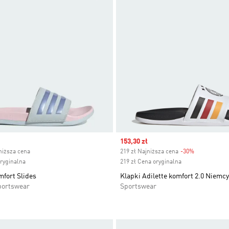
ice
Sale price
153,30 zł
niższa cena
219 zł Najniższa cena
-30%
Discount
oryginalna
219 zł Cena oryginalna
mfort Slides
Klapki Adilette komfort 2.0 Niemcy
portswear
Sportswear