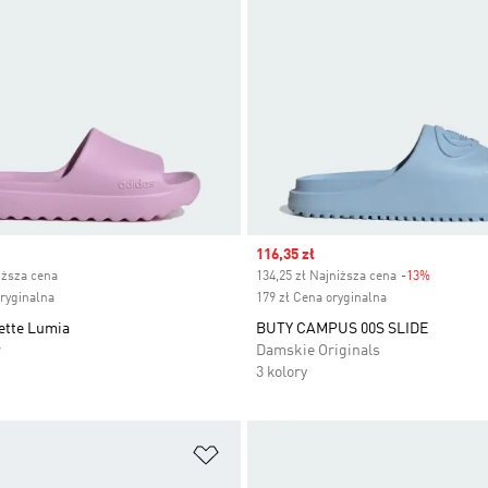
ice
Sale price
116,35 zł
iższa cena
134,25 zł Najniższa cena
-13%
Discount
oryginalna
179 zł Cena oryginalna
ette Lumia
BUTY CAMPUS 00S SLIDE
r
Damskie Originals
3 kolory
 życzeń
Dodaj do listy życzeń