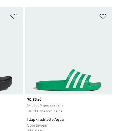
Dodaj do listy życzeń
Dodaj do li
Current price
70,85 zł
54,50 zł Najniższa cena
109 zł Cena oryginalna
Klapki adilette Aqua
Sportswear