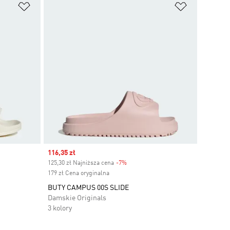
Dodaj do listy życzeń
Dodaj do li
Sale price
116,35 zł
125,30 zł Najniższa cena
-7%
Discount
179 zł Cena oryginalna
BUTY CAMPUS 00S SLIDE
Damskie Originals
3 kolory