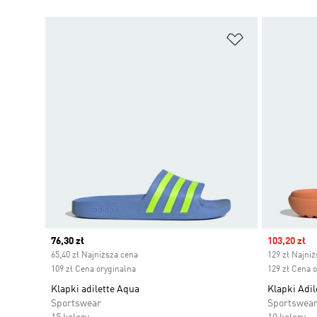
Dodaj do listy
Current price
76,30 zł
Sale price
103,20 zł
65,40 zł Najniższa cena
129 zł Najni
109 zł Cena oryginalna
129 zł Cena 
Klapki adilette Aqua
Klapki Adil
Sportswear
Sportswea