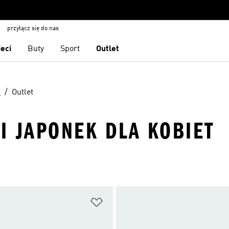
przyłącz się do nas
ieci
Buty
Sport
Outlet
i
Outlet
I JAPONEK DLA KOBIET
 życzeń
Dodaj do listy życzeń