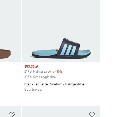
Sale price
153,30 zł
219 zł Najniższa cena
-30%
Discount
219 zł Cena oryginalna
Klapki adilette Comfort 2.0 Argentyna
Sportswear
Dodaj do listy życzeń
Dodaj do li