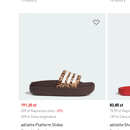
15 kolory
10 kolory
Dodaj do listy
Sale price
191,20 zł
Current pr
83,85 zł
239 zł Najniższa cena
-20%
Discount
70,95 zł Najn
239 zł Cena oryginalna
129 zł Cena 
adilette Platform Slides
adilette Sh