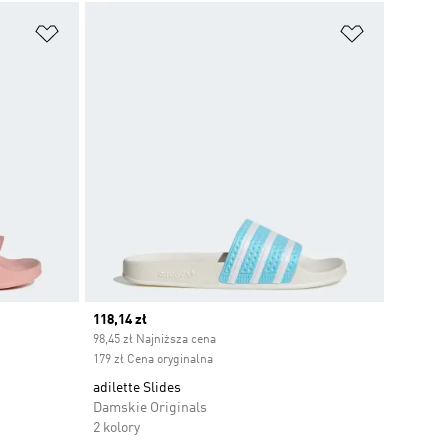
Dodaj do listy życzeń
Dodaj do li
Current price
118,14 zł
98,45 zł Najniższa cena
179 zł Cena oryginalna
adilette Slides
Damskie Originals
2 kolory