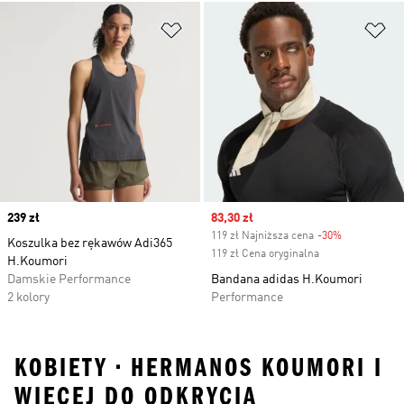
Dodaj do listy życzeń
Do
Price
239 zł
Sale price
83,30 zł
119 zł Najniższa cena
-30%
Discount
Koszulka bez rękawów Adi365
119 zł Cena oryginalna
H.Koumori
Damskie Performance
Bandana adidas H.Koumori
2 kolory
Performance
KOBIETY • HERMANOS KOUMORI I
WIĘCEJ DO ODKRYCIA