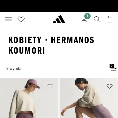
1
KOBIETY · HERMANOS
KOUMORI
2
8 wyniki
Dodaj do listy życzeń
Do