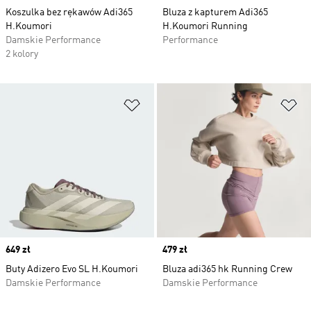
Koszulka bez rękawów Adi365
Bluza z kapturem Adi365
H.Koumori
H.Koumori Running
Damskie Performance
Performance
2 kolory
Dodaj do listy życzeń
Do
Price
649 zł
Price
479 zł
Buty Adizero Evo SL H.Koumori
Bluza adi365 hk Running Crew
Damskie Performance
Damskie Performance