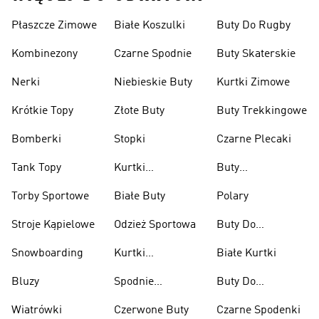
Płaszcze Zimowe
Białe Koszulki
Buty Do Rugby
Kombinezony
Czarne Spodnie
Buty Skaterskie
Nerki
Niebieskie Buty
Kurtki Zimowe
Krótkie Topy
Złote Buty
Buty Trekkingowe
Bomberki
Stopki
Czarne Plecaki
Tank Topy
Kurtki
Buty
Przeciwdeszczowe
Wspinaczkowe
Torby Sportowe
Białe Buty
Polary
Stroje Kąpielowe
Odzież Sportowa
Buty Do
Podnoszenia
Snowboarding
Kurtki
Białe Kurtki
Ciężarów
Narciarskie
Bluzy
Spodnie
Buty Do
Narciarskie
Koszykówki
Wiatrówki
Czerwone Buty
Czarne Spodenki