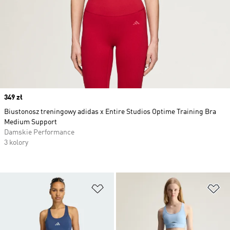
Price
349 zł
Biustonosz treningowy adidas x Entire Studios Optime Training Bra
Medium Support
Damskie Performance
3 kolory
Dodaj do listy życzeń
Do