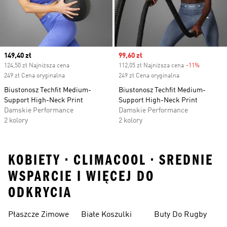
Current price
149,40 zł
Sale price
99,60 zł
124,50 zł Najniższa cena
112,05 zł Najniższa cena
-11%
Discount
249 zł Cena oryginalna
249 zł Cena oryginalna
Biustonosz Techfit Medium-
Biustonosz Techfit Medium-
Support High-Neck Print
Support High-Neck Print
Damskie Performance
Damskie Performance
2 kolory
2 kolory
KOBIETY • CLIMACOOL • SREDNIE
WSPARCIE I WIĘCEJ DO
ODKRYCIA
Płaszcze Zimowe
Białe Koszulki
Buty Do Rugby