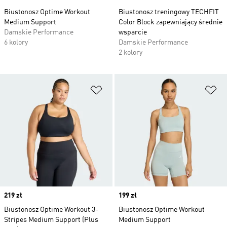
Biustonosz Optime Workout
Biustonosz treningowy TECHFIT
Medium Support
Color Block zapewniający średnie
Damskie Performance
wsparcie
6 kolory
Damskie Performance
2 kolory
Dodaj do listy życzeń
Do
Price
219 zł
Price
199 zł
Biustonosz Optime Workout 3-
Biustonosz Optime Workout
Stripes Medium Support (Plus
Medium Support