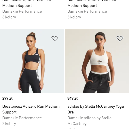
Biustonosz Optime Workout
Biustonosz Optime Workout
Medium Support
Medium Support
Damskie Performance
Damskie Performance
6 kolory
6 kolory
Dodaj do listy życzeń
Do
Price
299 zł
Price
349 zł
Biustonosz Adizero Run Medium
adidas by Stella McCartney Yoga
Support
Bra
Damskie Performance
Damskie adidas by Stella
2 kolory
McCartney