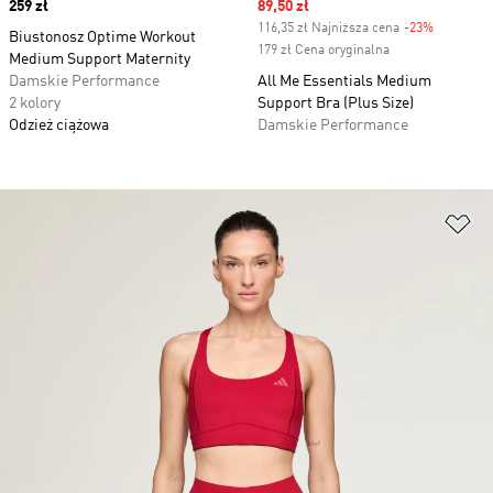
Price
259 zł
Sale price
89,50 zł
116,35 zł Najniższa cena
-23%
Discount
Biustonosz Optime Workout
179 zł Cena oryginalna
Medium Support Maternity
Damskie Performance
All Me Essentials Medium
2 kolory
Support Bra (Plus Size)
Odzież ciążowa
Damskie Performance
Do