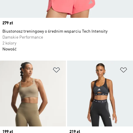
Price
279 zł
Biustonosz treningowy o średnim wsparciu Tech Intensity
Damskie Performance
2 kolory
Nowość
Dodaj do listy życzeń
Do
Price
199 zł
Price
219 zł