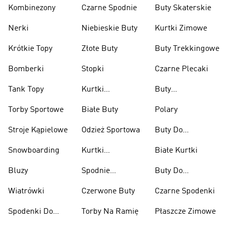
Kombinezony
Czarne Spodnie
Buty Skaterskie
Nerki
Niebieskie Buty
Kurtki Zimowe
Krótkie Topy
Złote Buty
Buty Trekkingowe
Bomberki
Stopki
Czarne Plecaki
Tank Topy
Kurtki
Buty
Przeciwdeszczowe
Wspinaczkowe
Torby Sportowe
Białe Buty
Polary
Stroje Kąpielowe
Odzież Sportowa
Buty Do
Podnoszenia
Snowboarding
Kurtki
Białe Kurtki
Ciężarów
Narciarskie
Bluzy
Spodnie
Buty Do
Narciarskie
Koszykówki
Wiatrówki
Czerwone Buty
Czarne Spodenki
Spodenki Do
Torby Na Ramię
Płaszcze Zimowe
Kolan