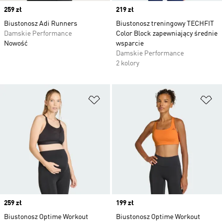
Price
259 zł
Price
219 zł
Biustonosz Adi Runners
Biustonosz treningowy TECHFIT
Damskie Performance
Color Block zapewniający średnie
Nowość
wsparcie
Damskie Performance
2 kolory
Dodaj do listy życzeń
Do
Price
259 zł
Price
199 zł
Biustonosz Optime Workout
Biustonosz Optime Workout