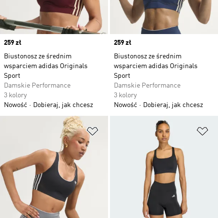
Price
259 zł
Price
259 zł
Biustonosz ze średnim
Biustonosz ze średnim
wsparciem adidas Originals
wsparciem adidas Originals
Sport
Sport
Damskie Performance
Damskie Performance
3 kolory
3 kolory
Nowość
Dobieraj, jak chcesz
Nowość
Dobieraj, jak chcesz
Dodaj do listy życzeń
Do