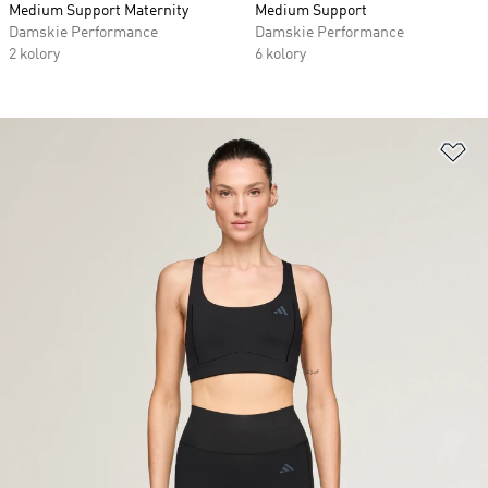
Medium Support Maternity
Medium Support
Damskie Performance
Damskie Performance
2 kolory
6 kolory
Do