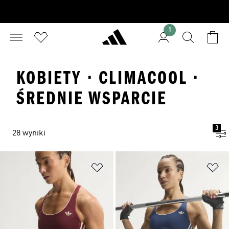
1
KOBIETY · CLIMACOOL ·
ŚREDNIE WSPARCIE
3
28 wyniki
Dodaj do listy życzeń
Do