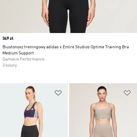
Price
349 zł
Biustonosz treningowy adidas x Entire Studios Optime Training Bra
Medium Support
Damskie Performance
3 kolory
Dodaj do listy życzeń
Do