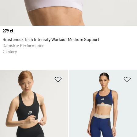
Price
279 zł
Biustonosz Tech Intensity Workout Medium Support
Damskie Performance
2 kolory
Dodaj do listy życzeń
Do