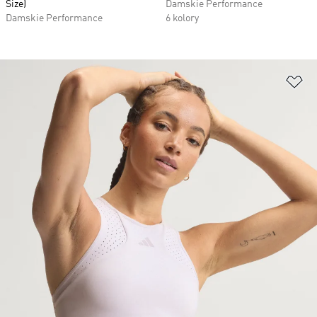
Size)
Damskie Performance
Damskie Performance
6 kolory
Do