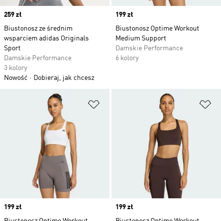
Price
259 zł
Price
199 zł
Biustonosz ze średnim
Biustonosz Optime Workout
wsparciem adidas Originals
Medium Support
Sport
Damskie Performance
Damskie Performance
6 kolory
3 kolory
Nowość
Dobieraj, jak chcesz
Dodaj do listy życzeń
Do
Price
199 zł
Price
199 zł