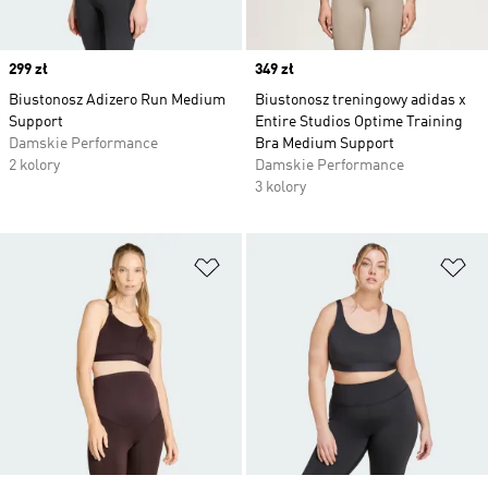
Price
299 zł
Price
349 zł
Biustonosz Adizero Run Medium
Biustonosz treningowy adidas x
Support
Entire Studios Optime Training
Damskie Performance
Bra Medium Support
2 kolory
Damskie Performance
3 kolory
Dodaj do listy życzeń
Do