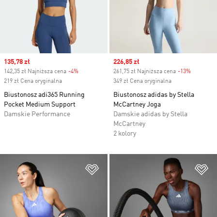
Sale price
135,78 zł
Sale price
226,85 zł
142,35 zł Najniższa cena
-4%
Discount
261,75 zł Najniższa cena
-13%
Discount
219 zł Cena oryginalna
349 zł Cena oryginalna
Biustonosz adi365 Running
Biustonosz adidas by Stella
Pocket Medium Support
McCartney Joga
Damskie Performance
Damskie adidas by Stella
McCartney
2 kolory
Dodaj do listy życzeń
Do