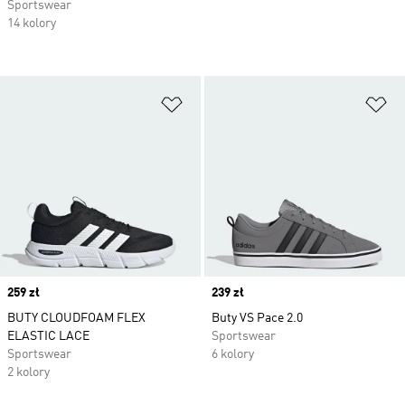
Sportswear
14 kolory
Dodaj do listy życzeń
Do
Price
259 zł
Price
239 zł
BUTY CLOUDFOAM FLEX
Buty VS Pace 2.0
ELASTIC LACE
Sportswear
Sportswear
6 kolory
2 kolory