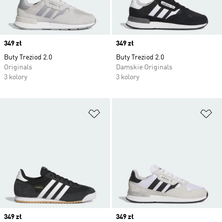
Price
349 zł
Price
349 zł
Buty Treziod 2.0
Buty Treziod 2.0
Originals
Damskie Originals
3 kolory
3 kolory
Dodaj do listy życzeń
Do
Price
349 zł
Price
349 zł