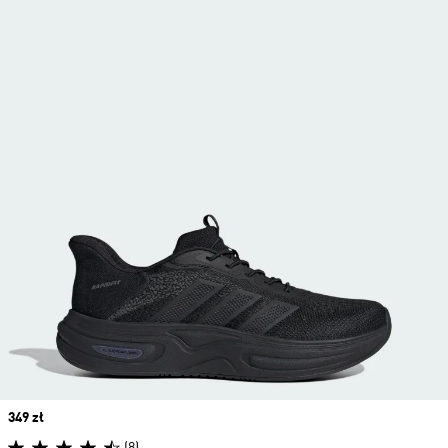
Price
349 zł