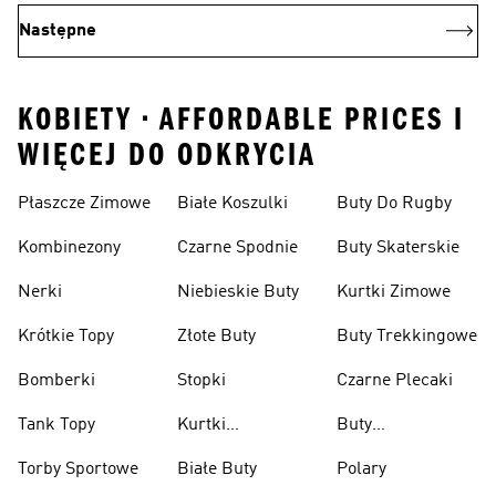
Następne
KOBIETY • AFFORDABLE PRICES I
WIĘCEJ DO ODKRYCIA
Płaszcze Zimowe
Białe Koszulki
Buty Do Rugby
Kombinezony
Czarne Spodnie
Buty Skaterskie
Nerki
Niebieskie Buty
Kurtki Zimowe
Krótkie Topy
Złote Buty
Buty Trekkingowe
Bomberki
Stopki
Czarne Plecaki
Tank Topy
Kurtki
Buty
Przeciwdeszczowe
Wspinaczkowe
Torby Sportowe
Białe Buty
Polary