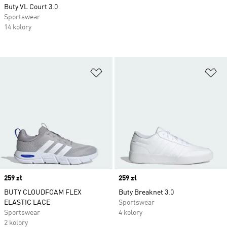
Buty VL Court 3.0
Sportswear
14 kolory
Dodaj do listy życzeń
Do
Price
259 zł
Price
259 zł
BUTY CLOUDFOAM FLEX
Buty Breaknet 3.0
ELASTIC LACE
Sportswear
Sportswear
4 kolory
2 kolory