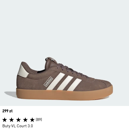
Price
299 zł
(89)
Buty VL Court 3.0