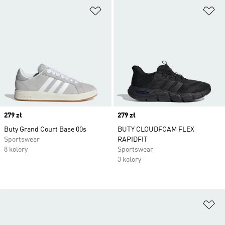
Dodaj do listy życzeń
Do
Price
279 zł
Price
279 zł
Buty Grand Court Base 00s
BUTY CLOUDFOAM FLEX
Sportswear
RAPIDFIT
8 kolory
Sportswear
3 kolory
Do