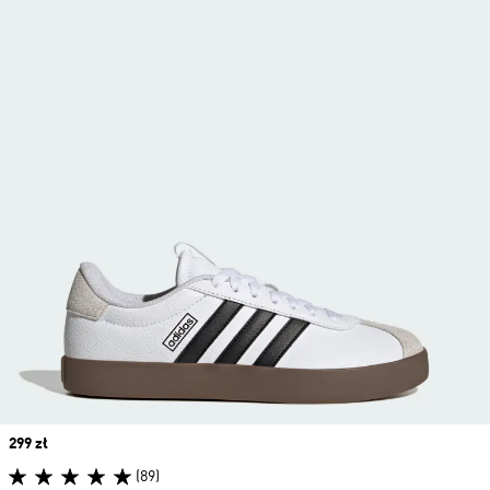
Price
299 zł
(89)