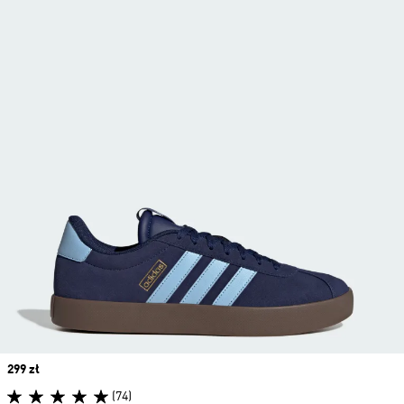
Price
299 zł
(74)