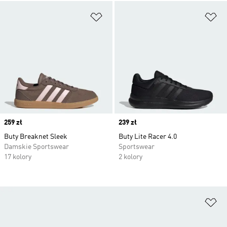
Dodaj do listy życzeń
Do
Price
259 zł
Price
239 zł
Buty Breaknet Sleek
Buty Lite Racer 4.0
Damskie Sportswear
Sportswear
17 kolory
2 kolory
Do