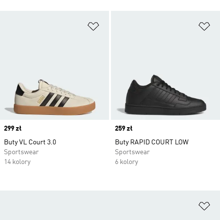
Dodaj do listy życzeń
Do
Price
299 zł
Price
259 zł
Buty VL Court 3.0
Buty RAPID COURT LOW
Sportswear
Sportswear
14 kolory
6 kolory
Do