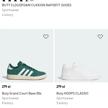
(8)
BUTY CLOUDFOAM CUXXION RAPIDFIT SHOES
Sportswear
4 kolory
Dodaj do listy życzeń
Do
Price
279 zł
Price
279 zł
Buty Grand Court Base 00s
Buty HOOPS CLASSIC
Sportswear
Sportswear
8 kolory
5 kolory