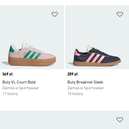
Dodaj do listy życzeń
Do
Price
349 zł
Price
259 zł
Buty VL Court Bold
Buty Breaknet Sleek
Damskie Sportswear
Damskie Sportswear
11 kolory
16 kolory
Do