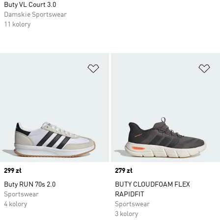
Buty VL Court 3.0
Damskie Sportswear
11 kolory
Dodaj do listy życzeń
Do
Price
299 zł
Price
279 zł
Buty RUN 70s 2.0
BUTY CLOUDFOAM FLEX
Sportswear
RAPIDFIT
4 kolory
Sportswear
3 kolory