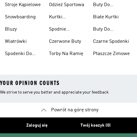
Stroje Kąpielowe
Odzież Sportowa
Buty Do
Podnoszenia
Snowboarding
Kurtki
Białe Kurtki
Ciężarów
Narciarskie
Bluzy
Spodnie
Buty Do
Narciarskie
Koszykówki
Wiatrówki
Czerwone Buty
Czarne Spodenki
Spodenki Do
Torby Na Ramię
Płaszcze Zimowe
Kolan
YOUR OPINION COUNTS
We strive to serve you better and appreciate your feedback
Powrót na górę strony
Zaloguj się
Twój koszyk (0)