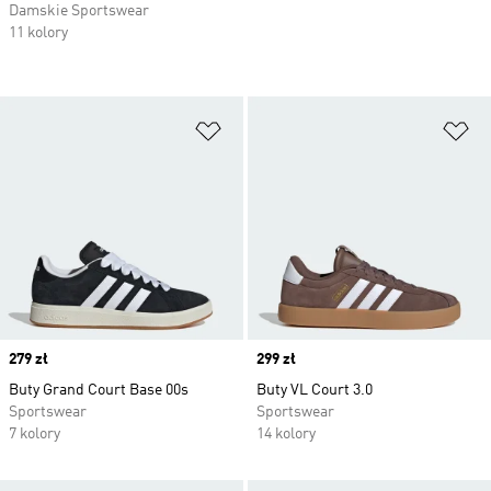
Damskie Sportswear
11 kolory
Dodaj do listy życzeń
Do
Price
279 zł
Price
299 zł
Buty Grand Court Base 00s
Buty VL Court 3.0
Sportswear
Sportswear
7 kolory
14 kolory