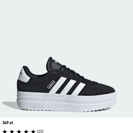
Price
349 zł
(55)