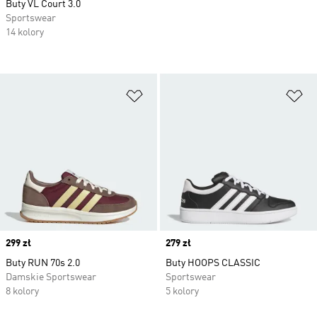
Buty VL Court 3.0
Sportswear
14 kolory
Dodaj do listy życzeń
Do
Price
299 zł
Price
279 zł
Buty RUN 70s 2.0
Buty HOOPS CLASSIC
Damskie Sportswear
Sportswear
8 kolory
5 kolory