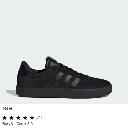
Price
299 zł
(74)
Buty VL Court 3.0