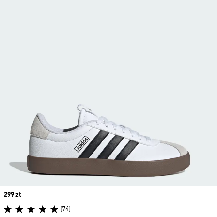
Price
299 zł
(74)