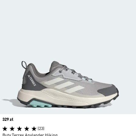
Price
329 zł
(23)
Buty Terrex Anylander Hiking