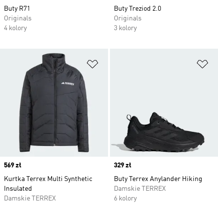
Buty R71
Buty Treziod 2.0
Originals
Originals
4 kolory
3 kolory
Dodaj do listy życzeń
Do
Price
569 zł
Price
329 zł
Kurtka Terrex Multi Synthetic
Buty Terrex Anylander Hiking
Insulated
Damskie TERREX
Damskie TERREX
6 kolory