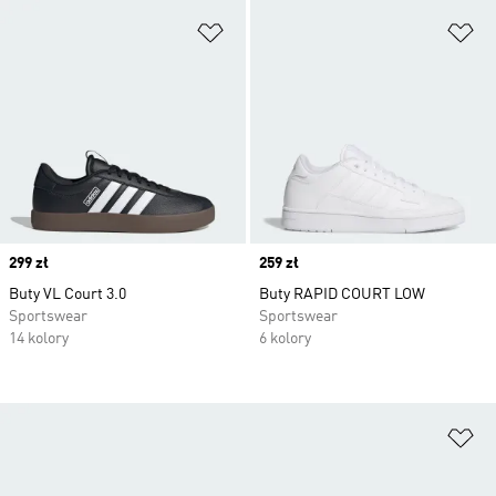
Dodaj do listy życzeń
Do
Price
299 zł
Price
259 zł
Buty VL Court 3.0
Buty RAPID COURT LOW
Sportswear
Sportswear
14 kolory
6 kolory
Do