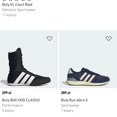
Buty VL Court Bold
Damskie Sportswear
11 kolory
Dodaj do listy życzeń
Do
Price
299 zł
Price
259 zł
Buty BOX HOG CLASSIC
Buty Run 60s 4.0
Performance
Sportswear
3 kolory
7 kolory