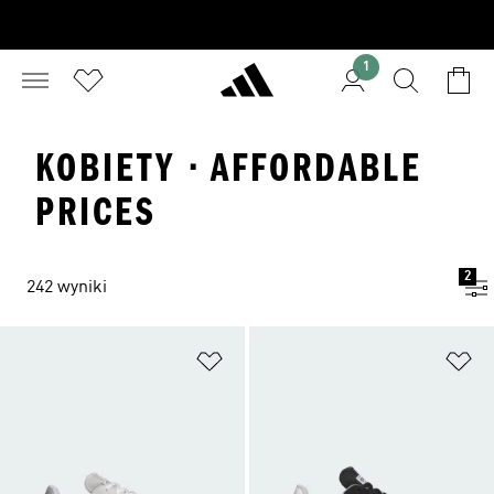
1
KOBIETY · AFFORDABLE
PRICES
2
242 wyniki
Dodaj do listy życzeń
Do