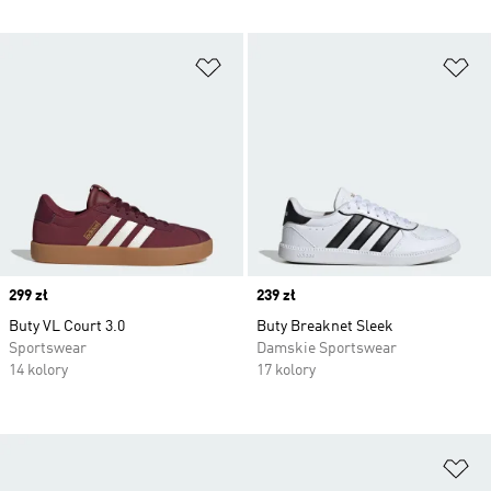
Dodaj do listy życzeń
Do
Price
299 zł
Price
239 zł
Buty VL Court 3.0
Buty Breaknet Sleek
Sportswear
Damskie Sportswear
14 kolory
17 kolory
Do