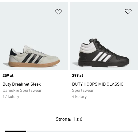
Dodaj do listy życzeń
Do
Price
259 zł
Price
299 zł
Buty Breaknet Sleek
BUTY HOOPS MID CLASSIC
Damskie Sportswear
Sportswear
17 kolory
4 kolory
Strona: 1 z 6