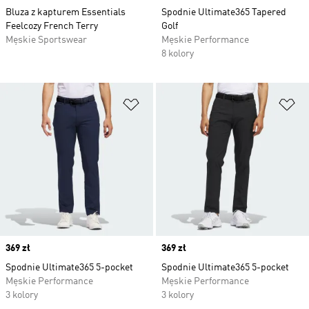
Bluza z kapturem Essentials
Spodnie Ultimate365 Tapered
Feelcozy French Terry
Golf
Męskie Sportswear
Męskie Performance
8 kolory
Dodaj do listy życzeń
Do
Price
369 zł
Price
369 zł
Spodnie Ultimate365 5-pocket
Spodnie Ultimate365 5-pocket
Męskie Performance
Męskie Performance
3 kolory
3 kolory