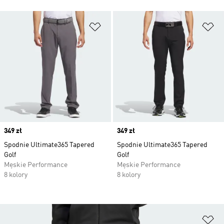
Dodaj do listy życzeń
Do
Price
349 zł
Price
349 zł
Spodnie Ultimate365 Tapered
Spodnie Ultimate365 Tapered
Golf
Golf
Męskie Performance
Męskie Performance
8 kolory
8 kolory
Do