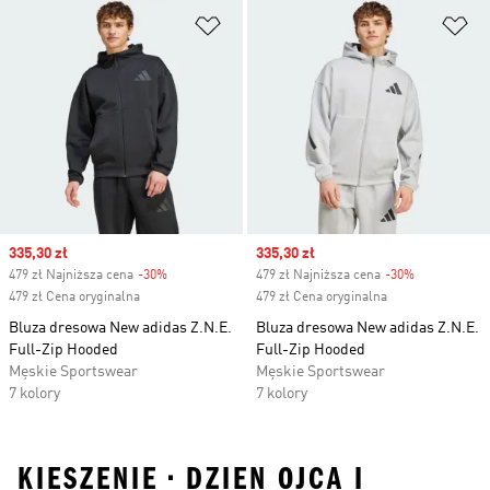
Dodaj do listy życzeń
Do
Sale price
335,30 zł
Sale price
335,30 zł
479 zł Najniższa cena
-30%
Discount
479 zł Najniższa cena
-30%
Discount
479 zł Cena oryginalna
479 zł Cena oryginalna
Bluza dresowa New adidas Z.N.E.
Bluza dresowa New adidas Z.N.E.
Full-Zip Hooded
Full-Zip Hooded
Męskie Sportswear
Męskie Sportswear
7 kolory
7 kolory
KIESZENIE • DZIEN OJCA I