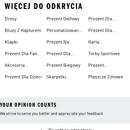
WIĘCEJ DO ODKRYCIA
Dresy
Prezent Golfowy
Prezent Dla
Mężczyzny
Bluzy Z Kapturem
Personalizowane
Prezent Dla
Prezenty
Kobiety
Klapki
Prezent Na
Karta
Walentynki
Podarunkowa
Prezent Dla Fana
Prezent Dla
Torby Sportowe
adidas
Piłki Nożnej
Nastolatka
Akcesoria
Prezent Biegowy
Prezent
Sportowe
Urodzinowy
Prezent Dla Dzieci
Skarpetki
Płaszcze Zimowe
Sportowe
YOUR OPINION COUNTS
We strive to serve you better and appreciate your feedback