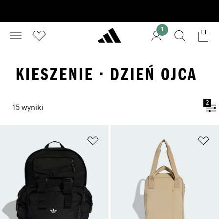
1
KIESZENIE · DZIEŃ OJCA
2
15 wyniki
Dodaj do listy życzeń
Do