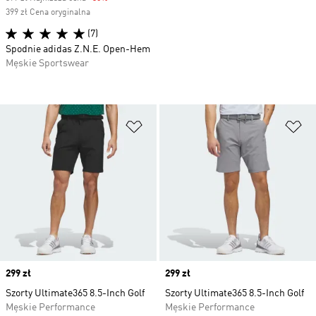
399 zł Cena oryginalna
(7)
Spodnie adidas Z.N.E. Open-Hem
Męskie Sportswear
Dodaj do listy życzeń
Do
Price
299 zł
Price
299 zł
Szorty Ultimate365 8.5-Inch Golf
Szorty Ultimate365 8.5-Inch Golf
Męskie Performance
Męskie Performance