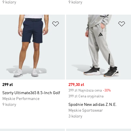
9 kolory
9 kolory
Dodaj do listy życzeń
Do
Price
299 zł
Sale price
279,30 zł
399 zł Najniższa cena
-30%
Discount
Szorty Ultimate365 8.5-Inch Golf
399 zł Cena oryginalna
Męskie Performance
9 kolory
Spodnie New adidas Z.N.E.
Męskie Sportswear
3 kolory