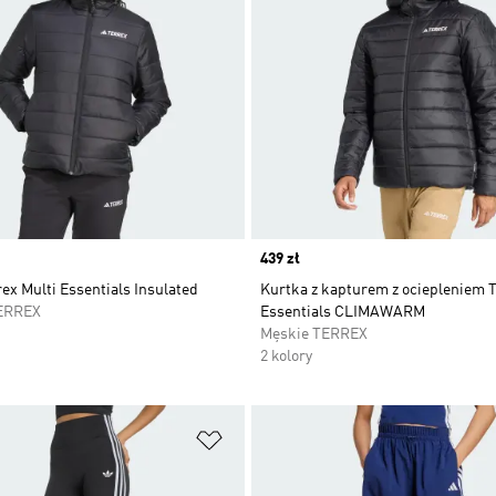
Price
439 zł
ex Multi Essentials Insulated
Kurtka z kapturem z ociepleniem T
ERREX
Essentials CLIMAWARM
Męskie TERREX
2 kolory
 życzeń
Dodaj do listy życzeń