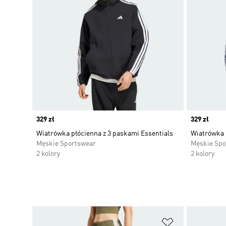
Price
329 zł
Price
329 zł
Wiatrówka płócienna z 3 paskami Essentials
Wiatrówka 
Męskie Sportswear
Męskie Spo
2 kolory
2 kolory
Dodaj do listy