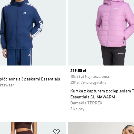
Current price
219,50 zł
184,38 zł Najniższa cena
płócienna z 3 paskami Essentials
439 zł Cena oryginalna
rtswear
Kurtka z kapturem z ociepleniem T
Essentials CLIMAWARM
Damskie TERREX
3 kolory
 życzeń
Dodaj do listy życzeń