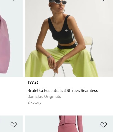
Price
179 zł
Braletka Essentials 3 Stripes Seamless
Damskie Originals
2 kolory
Dodaj do listy życzeń
Dodaj do li