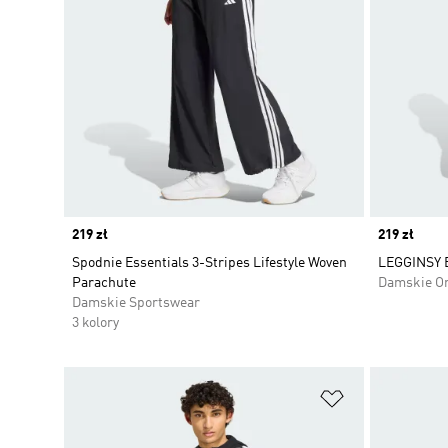
Price
219 zł
Price
219 zł
Spodnie Essentials 3-Stripes Lifestyle Woven
LEGGINSY 
Parachute
Damskie Or
Damskie Sportswear
3 kolory
Dodaj do listy