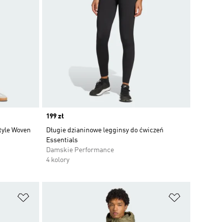
Price
199 zł
tyle Woven
Długie dzianinowe legginsy do ćwiczeń
Essentials
Damskie Performance
4 kolory
Dodaj do listy życzeń
Dodaj do li