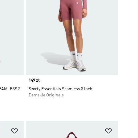
Price
149 zł
EAMLESS 5
Szorty Essentials Seamless 5 Inch
Damskie Originals
Dodaj do listy życzeń
Dodaj do li