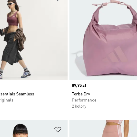
Price
89,95 zł
ssentials Seamless
Torba Dry
iginals
Performance
2 kolory
 życzeń
Dodaj do listy życzeń