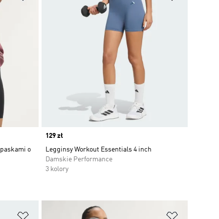
Price
129 zł
 paskami o
Legginsy Workout Essentials 4 inch
Damskie Performance
3 kolory
Dodaj do listy życzeń
Dodaj do li