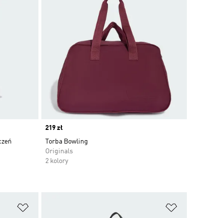
Price
219 zł
czeń
Torba Bowling
Originals
2 kolory
Dodaj do listy życzeń
Dodaj do li