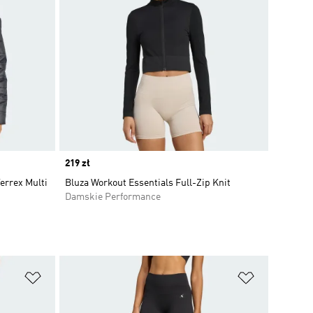
Price
219 zł
errex Multi
Bluza Workout Essentials Full-Zip Knit
Damskie Performance
Dodaj do listy życzeń
Dodaj do li