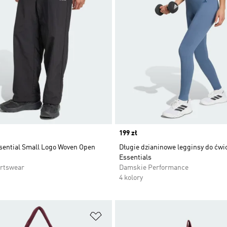
Price
199 zł
sential Small Logo Woven Open
Długie dzianinowe legginsy do ćwi
Essentials
rtswear
Damskie Performance
4 kolory
 życzeń
Dodaj do listy życzeń