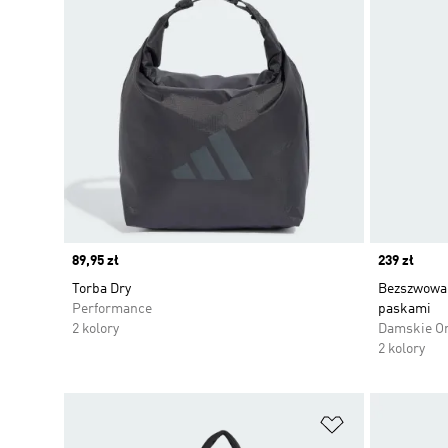
Price
89,95 zł
Price
239 zł
Torba Dry
Bezszwowa 
Performance
paskami
2 kolory
Damskie Or
2 kolory
Dodaj do listy