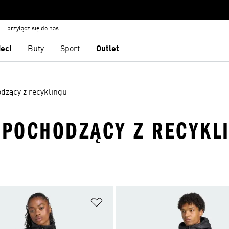
przyłącz się do nas
ieci
Buty
Sport
Outlet
dzący z recyklingu
N POCHODZĄCY Z RECYKL
 życzeń
Dodaj do listy życzeń