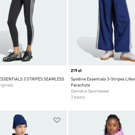
Price
219 zł
ESSENTIALS 3 STRIPES SEAMLESS
Spodnie Essentials 3-Stripes Lifes
iginals
Parachute
Damskie Sportswear
3 kolory
 życzeń
Dodaj do listy życzeń