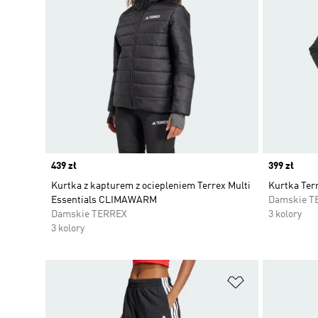
Price
439 zł
Price
399 zł
Kurtka z kapturem z ociepleniem Terrex Multi
Kurtka Terr
Essentials CLIMAWARM
Damskie T
Damskie TERREX
3 kolory
3 kolory
Dodaj do listy