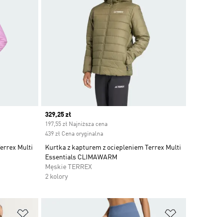
Current price
329,25 zł
197,55 zł Najniższa cena
439 zł Cena oryginalna
errex Multi
Kurtka z kapturem z ociepleniem Terrex Multi
Essentials CLIMAWARM
Męskie TERREX
2 kolory
Dodaj do listy życzeń
Dodaj do li