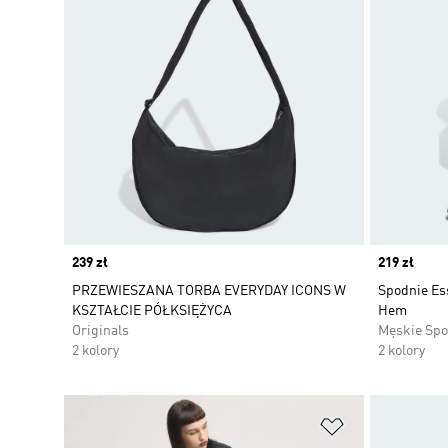
Price
239 zł
Price
219 zł
PRZEWIESZANA TORBA EVERYDAY ICONS W
Spodnie Es
KSZTAŁCIE PÓŁKSIĘŻYCA
Hem
Originals
Męskie Spo
2 kolory
2 kolory
Dodaj do listy