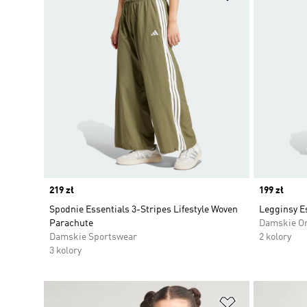
Price
219 zł
Price
199 zł
Spodnie Essentials 3-Stripes Lifestyle Woven
Legginsy E
Parachute
Damskie Or
Damskie Sportswear
2 kolory
3 kolory
Dodaj do listy