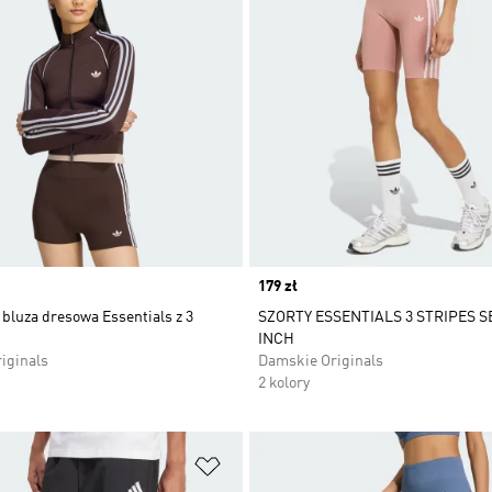
Price
179 zł
bluza dresowa Essentials z 3
SZORTY ESSENTIALS 3 STRIPES S
INCH
iginals
Damskie Originals
2 kolory
 życzeń
Dodaj do listy życzeń