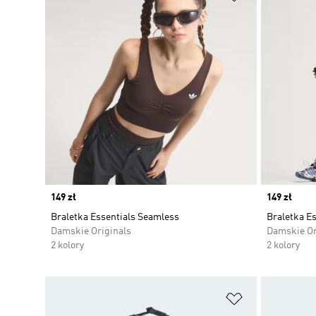
Price
149 zł
Price
149 zł
Braletka Essentials Seamless
Braletka E
Damskie Originals
Damskie Or
2 kolory
2 kolory
Dodaj do listy