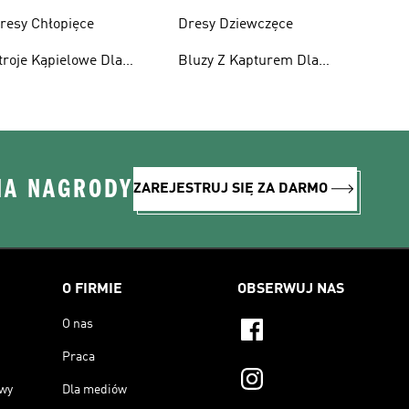
resy Chłopięce
Dresy Dziewczęce
troje Kąpielowe Dla
Bluzy Z Kapturem Dla
ziewcząt
Dziewcząt
NA NAGRODY
ZAREJESTRUJ SIĘ ZA DARMO
O FIRMIE
OBSERWUJ NAS
O nas
Praca
owy
Dla mediów