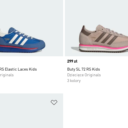
Price
299 zł
RS Elastic Laces Kids
Buty SL 72 RS Kids
riginals
Dziecięce Originals
3 kolory
 życzeń
Dodaj do listy życzeń