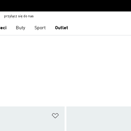
przyłącz się do nas
ieci
Buty
Sport
Outlet
 życzeń
Dodaj do listy życzeń