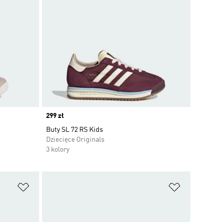
Price
299 zł
Buty SL 72 RS Kids
Dziecięce Originals
3 kolory
Dodaj do listy życzeń
Dodaj do li