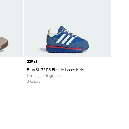
Price
239 zł
Buty SL 72 RS Elastic Laces Kids
Dziecięce Originals
3 kolory