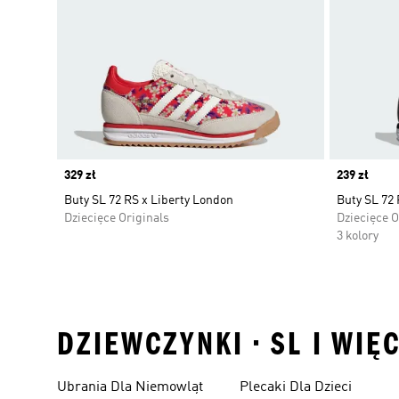
Price
329 zł
Price
239 zł
Buty SL 72 RS x Liberty London
Buty SL 72 
Dziecięce Originals
Dziecięce O
3 kolory
DZIEWCZYNKI • SL I WIĘ
Ubrania Dla Niemowląt
Plecaki Dla Dzieci