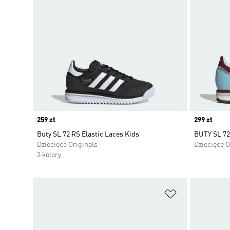
Price
259 zł
Price
299 zł
Buty SL 72 RS Elastic Laces Kids
BUTY SL 72
Dziecięce Originals
Dziecięce O
3 kolory
Dodaj do listy