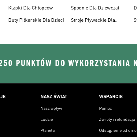
Klapki Dla Chłopców
Spodnie Dla Dziewcząt
D
Buty Piłkarskie Dla Dzieci
Stroje Pływackie Dla
S
Dzieci
D
 250 PUNKTÓW DO WYKORZYSTANIA 
JE
NASZ ŚWIAT
WSPARCIE
Nasz wpływ
Pomoc
Ludzie
Zwroty i refundacja
Planeta
Odstąpienie od um