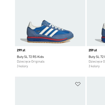
Price
299 zł
Price
259 zł
Buty SL 72 RS Kids
Buty SL 72 
Dziecięce Originals
Dziecięce O
3 kolory
3 kolory
Dodaj do listy