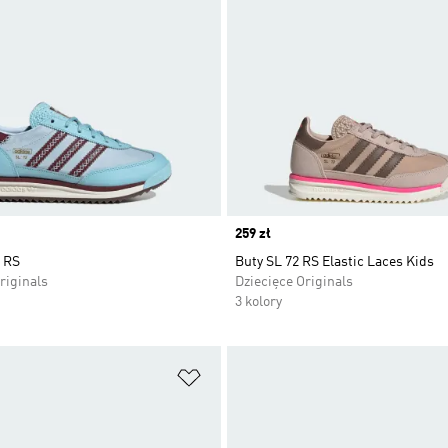
Price
259 zł
 RS
Buty SL 72 RS Elastic Laces Kids
riginals
Dziecięce Originals
3 kolory
 życzeń
Dodaj do listy życzeń