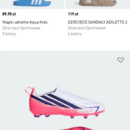
Price
89,95 zł
Price
119 zł
Klapki adilette Aqua Kids
DZIECIĘCE SANDAŁY ADILETTE 2
Dziecięce Sportswear
Dziecięce Sportswear
5 kolory
6 kolory
Do