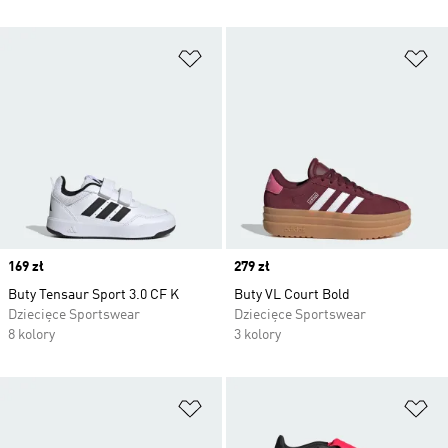
Dodaj do listy życzeń
Do
Price
169 zł
Price
279 zł
Buty Tensaur Sport 3.0 CF K
Buty VL Court Bold
Dziecięce Sportswear
Dziecięce Sportswear
8 kolory
3 kolory
Dodaj do listy życzeń
Do