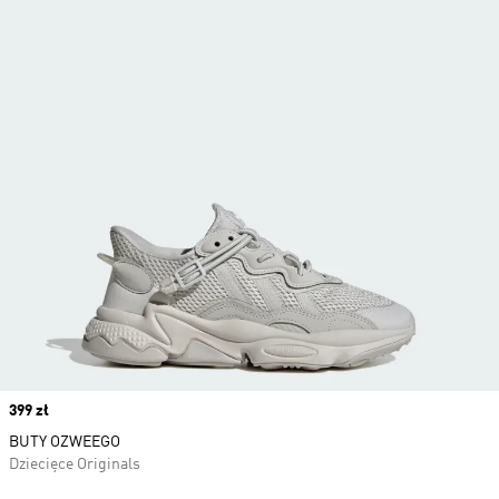
Price
399 zł
BUTY OZWEEGO
Dziecięce Originals