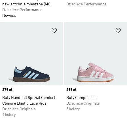
nawierzchnie mieszane (MG)
Dziecięce Performance
Dziecięce Performance
Nowość
Dodaj do listy życzeń
Do
Price
279 zł
Price
299 zł
Buty Handball Spezial Comfort
Buty Campus 00s
Closure Elastic Lace Kids
Dziecięce Originals
Dziecięce Originals
5 kolory
4 kolory