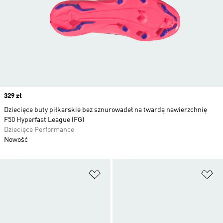
Price
329 zł
Dziecięce buty piłkarskie bez sznurowadeł na twardą nawierzchnię
F50 Hyperfast League (FG)
Dziecięce Performance
Nowość
Dodaj do listy życzeń
Do