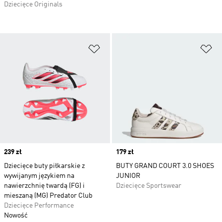
Dziecięce Originals
Dodaj do listy życzeń
Do
Price
239 zł
Price
179 zł
Dziecięce buty piłkarskie z
BUTY GRAND COURT 3.0 SHOES
wywijanym językiem na
JUNIOR
nawierzchnię twardą (FG) i
Dziecięce Sportswear
mieszaną (MG) Predator Club
Dziecięce Performance
Nowość