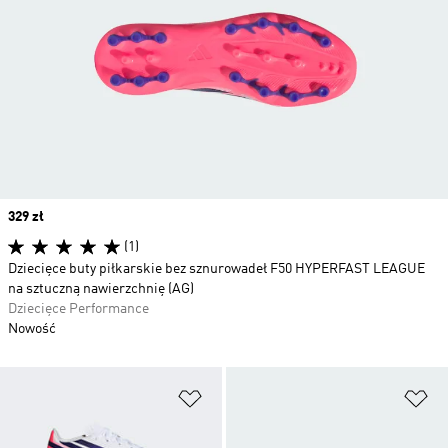
Price
329 zł
(1)
Dziecięce buty piłkarskie bez sznurowadeł F50 HYPERFAST LEAGUE
na sztuczną nawierzchnię (AG)
Dziecięce Performance
Nowość
Dodaj do listy życzeń
Do