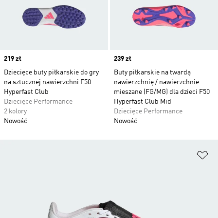
Price
219 zł
Price
239 zł
Dziecięce buty piłkarskie do gry
Buty piłkarskie na twardą
na sztucznej nawierzchni F50
nawierzchnię / nawierzchnie
Hyperfast Club
mieszane (FG/MG) dla dzieci F50
Dziecięce Performance
Hyperfast Club Mid
2 kolory
Dziecięce Performance
Nowość
Nowość
Do