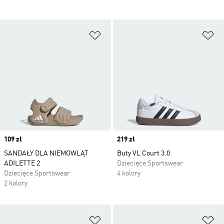
Dodaj do listy życzeń
Do
Price
109 zł
Price
219 zł
SANDAŁY DLA NIEMOWLĄT
Buty VL Court 3.0
ADILETTE 2
Dziecięce Sportswear
Dziecięce Sportswear
4 kolory
2 kolory
Dodaj do listy życzeń
Do