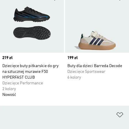
Price
219 zł
Price
199 zł
Dziecięce buty piłkarskie do gry
Buty dla dzieci Barreda Decode
na sztucznej murawie F50
Dziecięce Sportswear
HYPERFAST CLUB
6 kolory
Dziecięce Performance
2 kolory
Nowość
Do