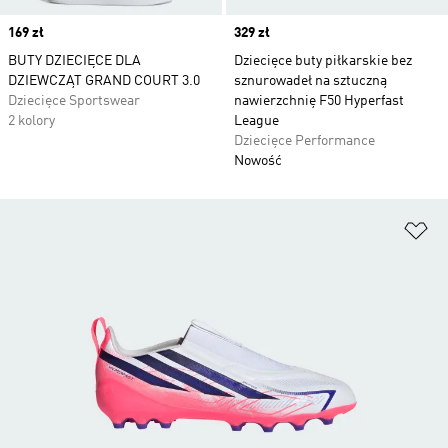
Price
169 zł
Price
329 zł
BUTY DZIECIĘCE DLA
Dziecięce buty piłkarskie bez
DZIEWCZĄT GRAND COURT 3.0
sznurowadeł na sztuczną
Dziecięce Sportswear
nawierzchnię F50 Hyperfast
2 kolory
League
Dziecięce Performance
Nowość
Do