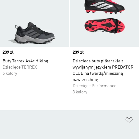
Price
239 zł
Price
239 zł
Buty Terrex Ax4r Hiking
Dziecięce buty piłkarskie z
Dziecięce TERREX
wywijanym językiem PREDATOR
5 kolory
CLUB na twardą/mieszaną
nawierzchnię
Dziecięce Performance
3 kolory
Do