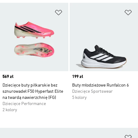
Dodaj do listy życzeń
Do
Price
569 zł
Price
199 zł
Dziecięce buty piłkarskie bez
Buty młodzieżowe Runfalcon 6
sznurowadeł F50 Hyperfast Elite
Dziecięce Sportswear
na twardą nawierzchnię (FG)
5 kolory
Dziecięce Performance
2 kolory
Do