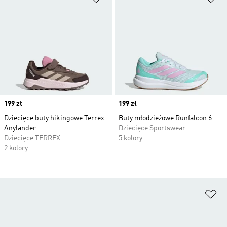
Price
199 zł
Price
199 zł
Dziecięce buty hikingowe Terrex
Buty młodzieżowe Runfalcon 6
Anylander
Dziecięce Sportswear
Dziecięce TERREX
5 kolory
2 kolory
Do