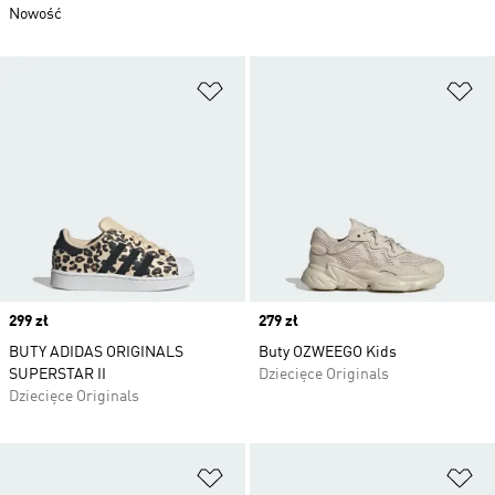
Nowość
Dodaj do listy życzeń
Do
Price
299 zł
Price
279 zł
BUTY ADIDAS ORIGINALS
Buty OZWEEGO Kids
SUPERSTAR II
Dziecięce Originals
Dziecięce Originals
Dodaj do listy życzeń
Do