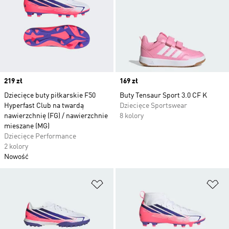
Price
219 zł
Price
169 zł
Dziecięce buty piłkarskie F50
Buty Tensaur Sport 3.0 CF K
Hyperfast Club na twardą
Dziecięce Sportswear
nawierzchnię (FG) / nawierzchnie
8 kolory
mieszane (MG)
Dziecięce Performance
2 kolory
Nowość
Dodaj do listy życzeń
Do