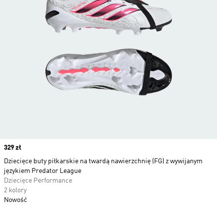
Price
329 zł
Dziecięce buty piłkarskie na twardą nawierzchnię (FG) z wywijanym
językiem Predator League
Dziecięce Performance
2 kolory
Nowość