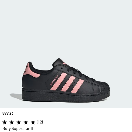
Price
399 zł
(12)
Buty Superstar II