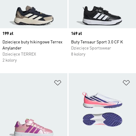
Price
199 zł
Price
169 zł
Dziecięce buty hikingowe Terrex
Buty Tensaur Sport 3.0 CF K
Anylander
Dziecięce Sportswear
Dziecięce TERREX
8 kolory
2 kolory
Dodaj do listy życzeń
Do