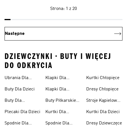
Strona: 1 z 20
Następne
DZIEWCZYNKI • BUTY I WIĘCEJ
DO ODKRYCIA
Ubrania Dla
Klapki Dla
Kurtki Chłopięce
Niemowląt
Dziewcząt
Buty Dla Dzieci
Klapki Dla
Dresy Chłopięce
Chłopców
Buty Dla
Buty Piłkarskie
Stroje Kąpielowe
Niemowląt
Dla Dzieci
Dla Dziewcząt
Plecaki Dla Dzieci
Kurtki Dla
Kurtki Dla Dzieci
Dziewcząt
Spodnie Dla
Spodnie Dla
Dresy Dziewczęce