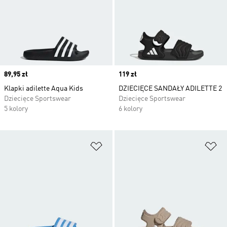
Price
89,95 zł
Price
119 zł
Klapki adilette Aqua Kids
DZIECIĘCE SANDAŁY ADILETTE 2
Dziecięce Sportswear
Dziecięce Sportswear
5 kolory
6 kolory
Dodaj do listy życzeń
Do