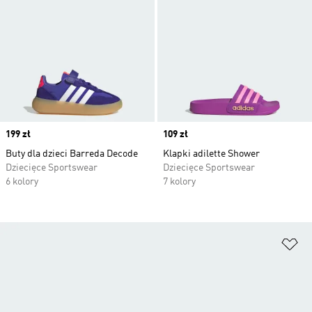
Price
199 zł
Price
109 zł
Buty dla dzieci Barreda Decode
Klapki adilette Shower
Dziecięce Sportswear
Dziecięce Sportswear
6 kolory
7 kolory
Do