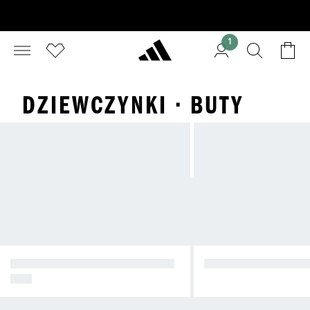
1
DZIEWCZYNKI · BUTY
SNEAKERY W SWOBODNYM ST
FITNESS I TRENIN
YLU