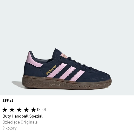
Price
399 zł
(250)
Buty Handball Spezial
Dziecięce Originals
9 kolory