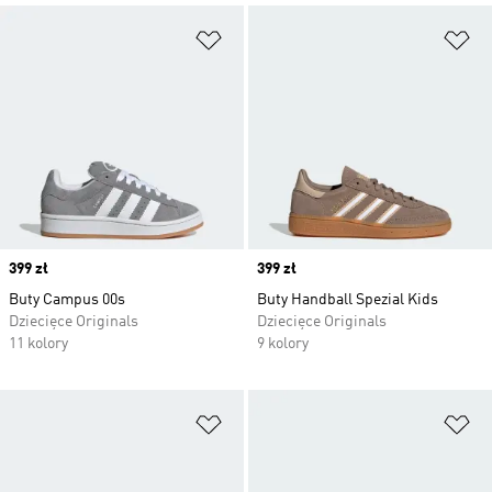
Dodaj do listy życzeń
Do
Price
399 zł
Price
399 zł
Buty Campus 00s
Buty Handball Spezial Kids
Dziecięce Originals
Dziecięce Originals
11 kolory
9 kolory
Dodaj do listy życzeń
Do