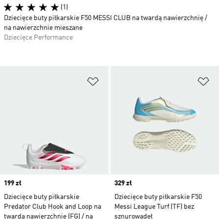
(1)
Dziecięce buty piłkarskie F50 MESSI CLUB na twardą nawierzchnię /
na nawierzchnie mieszane
Dziecięce Performance
Dodaj do listy życzeń
Do
Price
199 zł
Price
329 zł
Dziecięce buty piłkarskie
Dziecięce buty piłkarskie F50
Predator Club Hook and Loop na
Messi League Turf (TF) bez
twardą nawierzchnię (FG) / na
sznurowadeł