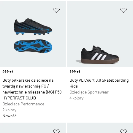
Dodaj do listy życzeń
Do
Price
219 zł
Price
199 zł
Buty piłkarskie dziecięce na
Buty VL Court 3.0 Skateboarding
twardą nawierzchnię FG /
Kids
nawierzchnie mieszane (MG) F50
Dziecięce Sportswear
HYPERFAST CLUB
4 kolory
Dziecięce Performance
2 kolory
Nowość
Dodaj do listy życzeń
Do