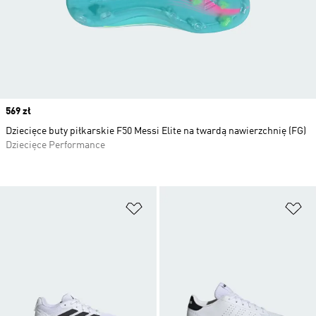
Price
569 zł
Dziecięce buty piłkarskie F50 Messi Elite na twardą nawierzchnię (FG)
Dziecięce Performance
Dodaj do listy życzeń
Do