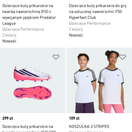
Dziecięce buty piłkarskie na
Dziecięce buty piłkarskie do gry
twardą nawierzchnię (FG) z
na sztucznej nawierzchni F50
wywijanym językiem Predator
Hyperfast Club
League
Dziecięce Performance
Dziecięce Performance
2 kolory
2 kolory
Nowość
Nowość
Dodaj do listy życzeń
Do
Price
299 zł
Price
109 zł
Dziecięce buty piłkarskie na
KOSZULKA 3 STRIPES