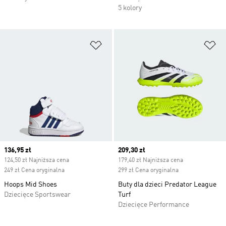
5 kolory
Dodaj do listy życzeń
Do
Current price
136,95 zł
Current price
209,30 zł
124,50 zł Najniższa cena
179,40 zł Najniższa cena
249 zł Cena oryginalna
299 zł Cena oryginalna
Hoops Mid Shoes
Buty dla dzieci Predator League
Dziecięce Sportswear
Turf
Dziecięce Performance