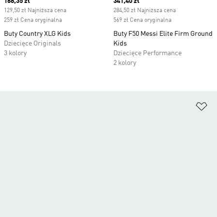
Current price
168,35 zł
Current price
341,40 zł
129,50 zł Najniższa cena
284,50 zł Najniższa cena
259 zł Cena oryginalna
569 zł Cena oryginalna
Buty Country XLG Kids
Buty F50 Messi Elite Firm Ground
Dziecięce Originals
Kids
3 kolory
Dziecięce Performance
2 kolory
Do