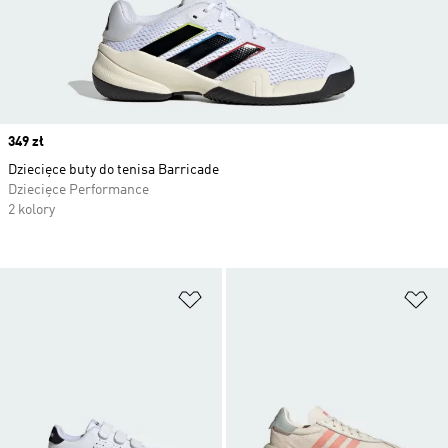
Price
349 zł
Dziecięce buty do tenisa Barricade
Dziecięce Performance
2 kolory
Dodaj do listy życzeń
Do