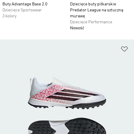
Buty Advantage Base 2.0
Dziecięce buty piłkarskie
Dziecięce Sportswear
Predator League na sztuczną
3 kolory
murawę
Dziecięce Performance
Nowość
Do