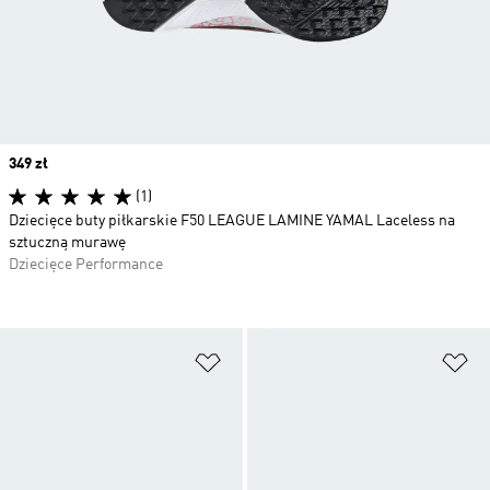
Price
349 zł
(1)
Dziecięce buty piłkarskie F50 LEAGUE LAMINE YAMAL Laceless na
sztuczną murawę
Dziecięce Performance
Dodaj do listy życzeń
Do