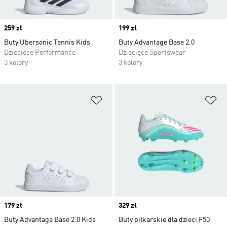
Price
259 zł
Price
199 zł
Buty Ubersonic Tennis Kids
Buty Advantage Base 2.0
Dziecięce Performance
Dziecięce Sportswear
3 kolory
3 kolory
Dodaj do listy życzeń
Do
Price
179 zł
Price
329 zł
Buty Advantage Base 2.0 Kids
Buty piłkarskie dla dzieci F50