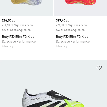
Current price
264,50 zł
Current price
329,40 zł
211,60 zł Najniższa cena
274,50 zł Najniższa cena
529 zł Cena oryginalna
549 zł Cena oryginalna
Buty F50 Elite FG Kids
Buty F50 Elite FG Kids
Dziecięce Performance
Dziecięce Performance
4 kolory
4 kolory
Do