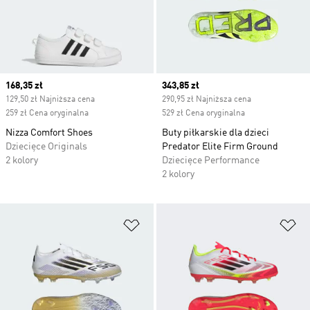
Current price
168,35 zł
Current price
343,85 zł
129,50 zł Najniższa cena
290,95 zł Najniższa cena
259 zł Cena oryginalna
529 zł Cena oryginalna
Nizza Comfort Shoes
Buty piłkarskie dla dzieci
Dziecięce Originals
Predator Elite Firm Ground
2 kolory
Dziecięce Performance
2 kolory
Dodaj do listy życzeń
Do