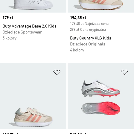
Price
179 zł
Current price
194,35 zł
179,40 zł Najniższa cena
Buty Advantage Base 2.0 Kids
299 zł Cena oryginalna
Dziecięce Sportswear
5 kolory
Buty Country XLG Kids
Dziecięce Originals
4 kolory
Dodaj do listy życzeń
Do