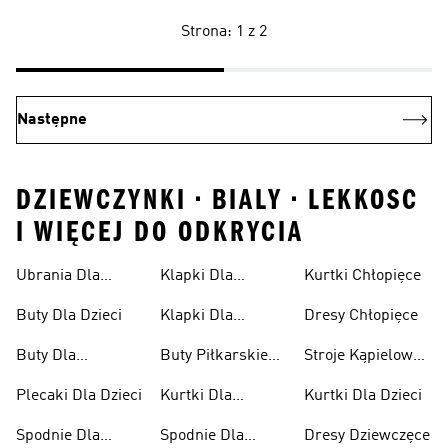
Strona: 1 z 2
Następne
DZIEWCZYNKI • BIALY • LEKKOSC
I WIĘCEJ DO ODKRYCIA
Ubrania Dla
Klapki Dla
Kurtki Chłopięce
Niemowląt
Dziewcząt
Buty Dla Dzieci
Klapki Dla
Dresy Chłopięce
Chłopców
Buty Dla
Buty Piłkarskie
Stroje Kąpielowe
Niemowląt
Dla Dzieci
Dla Dziewcząt
Plecaki Dla Dzieci
Kurtki Dla
Kurtki Dla Dzieci
Dziewcząt
Spodnie Dla
Spodnie Dla
Dresy Dziewczęce