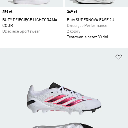
Price
259 zł
Price
369 zł
BUTY DZIECIĘCE LIGHTORAMA
Buty SUPERNOVA EASE 2 J
COURT
Dziecięce Performance
Dziecięce Sportswear
2 kolory
Testowanie przez 30 dni
Do