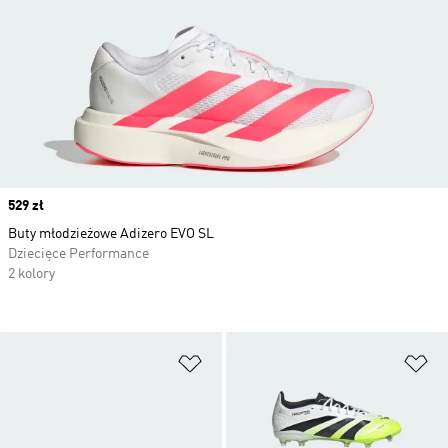
Price
529 zł
Buty młodzieżowe Adizero EVO SL
Dziecięce Performance
2 kolory
Dodaj do listy życzeń
Do