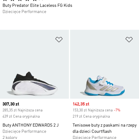
Buty Predator Elite Laceless FG Kids
Dziecięce Performance
Dodaj do listy życzeń
Do
Current price
307,30 zł
Sale price
142,35 zł
285,35 zł Najniższa cena
153,30 zł Najniższa cena
-7%
Discount
439 zł Cena oryginalna
219 zł Cena oryginalna
Buty ANTHONY EDWARDS 2 J
Tenisowe buty z paskami na rzepy
Dziecięce Performance
dla dzieci Courtflash
2 kolory
Dziecięce Performance