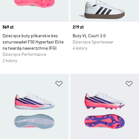
Price
569 zł
Price
219 zł
Dziecięce buty piłkarskie bez
Buty VL Court 3.0
sznurowadeł F50 Hyperfast Elite
Dziecięce Sportswear
na twardą nawierzchnię (FG)
4 kolory
Dziecięce Performance
2 kolory
Dodaj do listy życzeń
Do