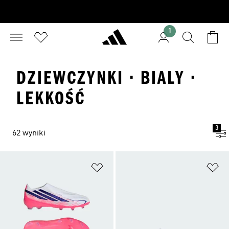
1
DZIEWCZYNKI · BIALY ·
LEKKOŚĆ
3
62 wyniki
Dodaj do listy życzeń
Do