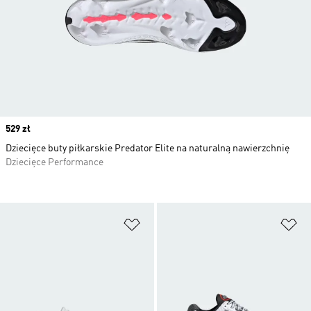
Price
529 zł
Dziecięce buty piłkarskie Predator Elite na naturalną nawierzchnię
Dziecięce Performance
Dodaj do listy życzeń
Do