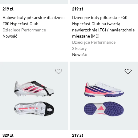
Price
219 zł
Price
219 zł
Halowe buty piłkarskie dla dzieci
Dziecięce buty piłkarskie F50
F50 Hyperfast Club
Hyperfast Club na twardą
Dziecięce Performance
nawierzchnię (FG) / nawierzchnie
Nowość
mieszane (MG)
Dziecięce Performance
2 kolory
Nowość
Dodaj do listy życzeń
Do
Price
329 zł
Price
219 zł