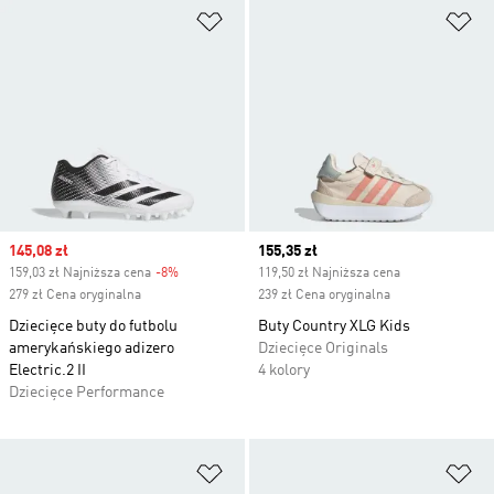
Dodaj do listy życzeń
Do
Sale price
145,08 zł
Current price
155,35 zł
159,03 zł Najniższa cena
-8%
Discount
119,50 zł Najniższa cena
279 zł Cena oryginalna
239 zł Cena oryginalna
Dziecięce buty do futbolu
Buty Country XLG Kids
amerykańskiego adizero
Dziecięce Originals
Electric.2 II
4 kolory
Dziecięce Performance
Dodaj do listy życzeń
Do