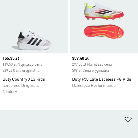
Current price
155,35 zł
Current price
359,40 zł
119,50 zł Najniższa cena
299,50 zł Najniższa cena
239 zł Cena oryginalna
599 zł Cena oryginalna
Buty Country XLG Kids
Buty F50 Elite Laceless FG Kids
Dziecięce Originals
Dziecięce Performance
4 kolory
Do