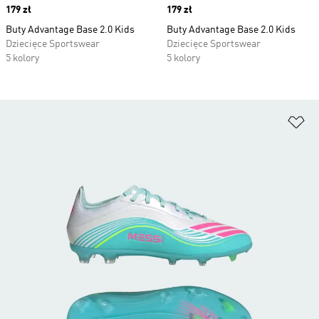
Price
179 zł
Price
179 zł
Buty Advantage Base 2.0 Kids
Buty Advantage Base 2.0 Kids
Dziecięce Sportswear
Dziecięce Sportswear
5 kolory
5 kolory
Do