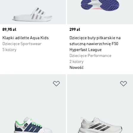
Price
89,95 zł
Price
299 zł
Klapki adilette Aqua Kids
Dziecięce buty piłkarskie na
Dziecięce Sportswear
sztuczną nawierzchnię F50
5 kolory
Hyperfast League
Dziecięce Performance
2 kolory
Nowość
Dodaj do listy życzeń
Do