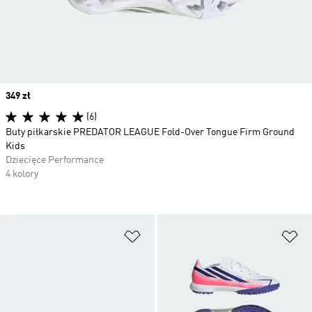
Price
349 zł
(6)
Buty piłkarskie PREDATOR LEAGUE Fold-Over Tongue Firm Ground
Kids
Dziecięce Performance
4 kolory
Dodaj do listy życzeń
Do