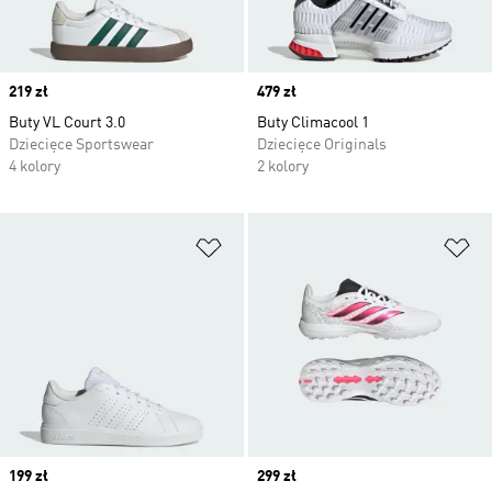
Price
219 zł
Price
479 zł
Buty VL Court 3.0
Buty Climacool 1
Dziecięce Sportswear
Dziecięce Originals
4 kolory
2 kolory
Dodaj do listy życzeń
Do
Price
199 zł
Price
299 zł