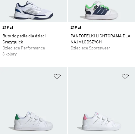
Price
219 zł
Price
219 zł
Buty do padla dla dzieci
PANTOFELKI LIGHTORAMA DLA
Crazyquick
NAJMŁODSZYCH
Dziecięce Performance
Dziecięce Sportswear
3 kolory
Dodaj do listy życzeń
Do