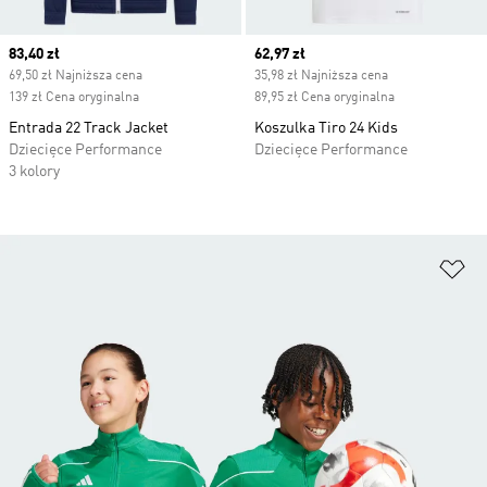
Current price
83,40 zł
Current price
62,97 zł
69,50 zł Najniższa cena
35,98 zł Najniższa cena
139 zł Cena oryginalna
89,95 zł Cena oryginalna
Entrada 22 Track Jacket
Koszulka Tiro 24 Kids
Dziecięce Performance
Dziecięce Performance
3 kolory
Do