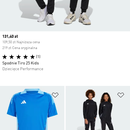
Current price
131,40 zł
109,50 zł Najniższa cena
219 zł Cena oryginalna
(1)
Spodnie Tiro 25 Kids
Dziecięce Performance
Dodaj do listy życzeń
Do