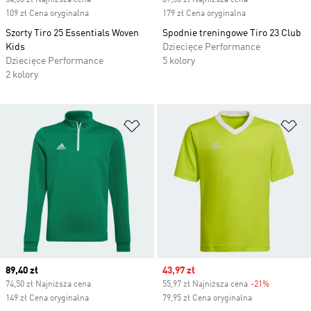
54,50 zł Najniższa cena
89,50 zł Najniższa cena
109 zł Cena oryginalna
179 zł Cena oryginalna
Szorty Tiro 25 Essentials Woven
Spodnie treningowe Tiro 23 Club
Kids
Dziecięce Performance
Dziecięce Performance
5 kolory
2 kolory
Dodaj do listy życzeń
Do
Current price
89,40 zł
Sale price
43,97 zł
74,50 zł Najniższa cena
55,97 zł Najniższa cena
-21%
Discount
149 zł Cena oryginalna
79,95 zł Cena oryginalna