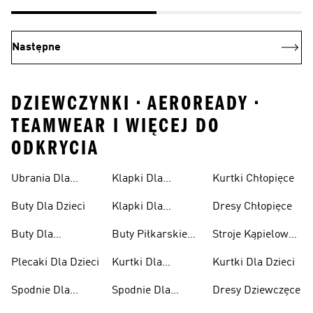
Następne
DZIEWCZYNKI • AEROREADY •
TEAMWEAR I WIĘCEJ DO
ODKRYCIA
Ubrania Dla
Klapki Dla
Kurtki Chłopięce
Niemowląt
Dziewcząt
Buty Dla Dzieci
Klapki Dla
Dresy Chłopięce
Chłopców
Buty Dla
Buty Piłkarskie
Stroje Kąpielowe
Niemowląt
Dla Dzieci
Dla Dziewcząt
Plecaki Dla Dzieci
Kurtki Dla
Kurtki Dla Dzieci
Dziewcząt
Spodnie Dla
Spodnie Dla
Dresy Dziewczęce
Chłopców
Dziewcząt