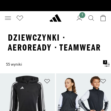
1
DZIEWCZYNKI ·
AEROREADY · TEAMWEAR
3
55 wyniki
Dodaj do listy życzeń
Do