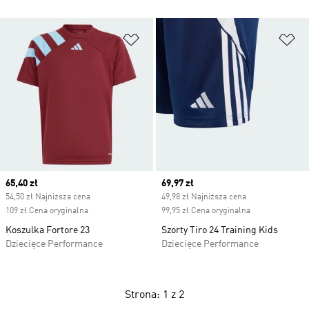
Dodaj do listy życzeń
Do
Current price
65,40 zł
Current price
69,97 zł
54,50 zł Najniższa cena
49,98 zł Najniższa cena
109 zł Cena oryginalna
99,95 zł Cena oryginalna
Koszulka Fortore 23
Szorty Tiro 24 Training Kids
Dziecięce Performance
Dziecięce Performance
Strona: 1 z 2