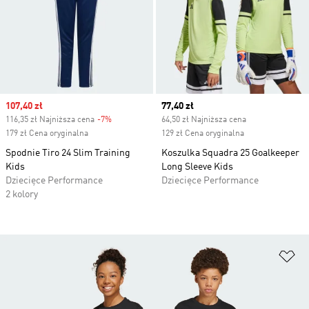
Sale price
107,40 zł
Current price
77,40 zł
116,35 zł Najniższa cena
-7%
Discount
64,50 zł Najniższa cena
179 zł Cena oryginalna
129 zł Cena oryginalna
Spodnie Tiro 24 Slim Training
Koszulka Squadra 25 Goalkeeper
Kids
Long Sleeve Kids
Dziecięce Performance
Dziecięce Performance
2 kolory
Do