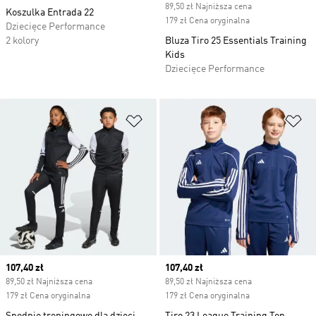
89,50 zł Najniższa cena
Koszulka Entrada 22
179 zł Cena oryginalna
Dziecięce Performance
2 kolory
Bluza Tiro 25 Essentials Training
Kids
Dziecięce Performance
Dodaj do listy życzeń
Do
Current price
107,40 zł
Current price
107,40 zł
89,50 zł Najniższa cena
89,50 zł Najniższa cena
179 zł Cena oryginalna
179 zł Cena oryginalna