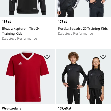
Price
199 zł
Price
179 zł
Bluza z kapturem Tiro 24
Kurtka Squadra 25 Training Kids
Training Kids
Dziecięce Performance
Dziecięce Performance
Dodaj do listy życzeń
Do
Wyprzedane
Current price
107,40 zł