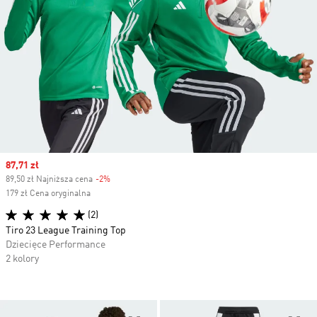
Sale price
87,71 zł
89,50 zł Najniższa cena
-2%
Discount
179 zł Cena oryginalna
(2)
Tiro 23 League Training Top
Dziecięce Performance
2 kolory