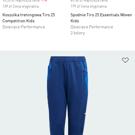
90,35 zł Najniższa cena
-7%
Discount
89,50 zł Najniższa cena
139 zł Cena oryginalna
179 zł Cena oryginalna
Koszulka treningowa Tiro 25
Spodnie Tiro 25 Essentials Woven
Competition Kids
Kids
Dziecięce Performance
Dziecięce Performance
2 kolory
Do