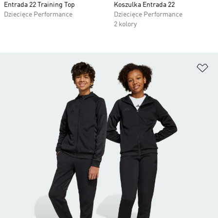
Entrada 22 Training Top
Koszulka Entrada 22
Dziecięce Performance
Dziecięce Performance
2 kolory
Do