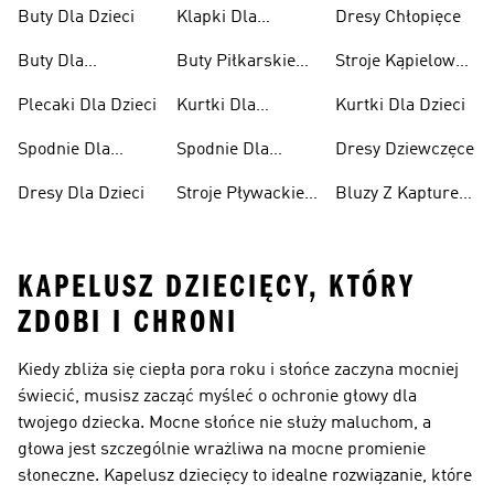
Niemowląt
Dziewcząt
Buty Dla Dzieci
Klapki Dla
Dresy Chłopięce
Chłopców
Buty Dla
Buty Piłkarskie
Stroje Kąpielowe
Niemowląt
Dla Dzieci
Dla Dziewcząt
Plecaki Dla Dzieci
Kurtki Dla
Kurtki Dla Dzieci
Dziewcząt
Spodnie Dla
Spodnie Dla
Dresy Dziewczęce
Chłopców
Dziewcząt
Dresy Dla Dzieci
Stroje Pływackie
Bluzy Z Kapturem
Dla Dzieci
Dla Dziewcząt
KAPELUSZ DZIECIĘCY, KTÓRY
ZDOBI I CHRONI
Kiedy zbliża się ciepła pora roku i słońce zaczyna mocniej
świecić, musisz zacząć myśleć o ochronie głowy dla
twojego dziecka. Mocne słońce nie służy maluchom, a
głowa jest szczególnie wrażliwa na mocne promienie
słoneczne. Kapelusz dziecięcy to idealne rozwiązanie, które