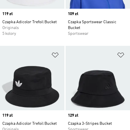
Price
119 zł
Price
109 zł
Czapka Adicolor Trefoil Bucket
Czapka Sportswear Classic
Originals
Bucket
5 kolory
Sportswear
Dodaj do listy życzeń
Do
Price
119 zł
Price
129 zł
Czapka Adicolor Trefoil Bucket
Czapka 3-Stripes Bucket
Originals
Sportswear