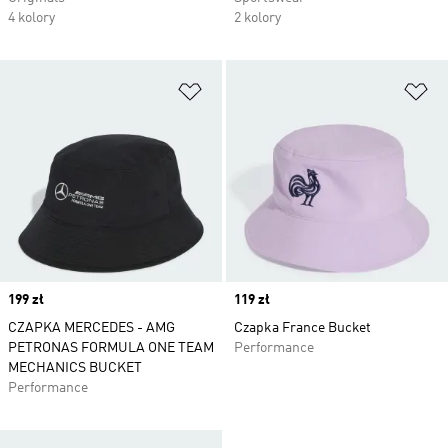
4 kolory
2 kolory
Dodaj do listy życzeń
Do
Price
199 zł
Price
119 zł
CZAPKA MERCEDES - AMG
Czapka France Bucket
PETRONAS FORMULA ONE TEAM
Performance
MECHANICS BUCKET
Performance