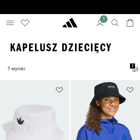
1
KAPELUSZ DZIECIĘCY
2
7 wyniki
Dodaj do listy życzeń
Do