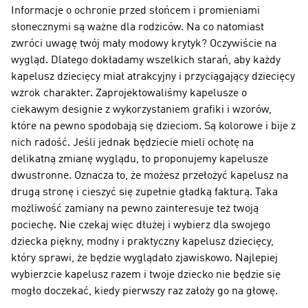
Informacje o ochronie przed słońcem i promieniami
słonecznymi są ważne dla rodziców. Na co natomiast
zwróci uwagę twój mały modowy krytyk? Oczywiście na
wygląd. Dlatego dokładamy wszelkich starań, aby każdy
kapelusz dziecięcy miał atrakcyjny i przyciągający dziecięcy
wzrok charakter. Zaprojektowaliśmy kapelusze o
ciekawym designie z wykorzystaniem grafiki i wzorów,
które na pewno spodobają się dzieciom. Są kolorowe i bije z
nich radość. Jeśli jednak będziecie mieli ochotę na
delikatną zmianę wyglądu, to proponujemy kapelusze
dwustronne. Oznacza to, że możesz przełożyć kapelusz na
drugą stronę i cieszyć się zupełnie gładką fakturą. Taka
możliwość zamiany na pewno zainteresuje też twoją
pociechę. Nie czekaj więc dłużej i wybierz dla swojego
dziecka piękny, modny i praktyczny kapelusz dziecięcy,
który sprawi, że będzie wyglądało zjawiskowo. Najlepiej
wybierzcie kapelusz razem i twoje dziecko nie będzie się
mogło doczekać, kiedy pierwszy raz założy go na głowę.