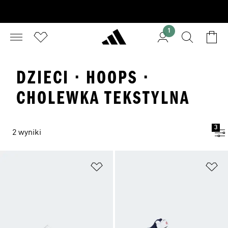
1
DZIECI · HOOPS ·
CHOLEWKA TEKSTYLNA
3
2 wyniki
Dodaj do listy życzeń
Do