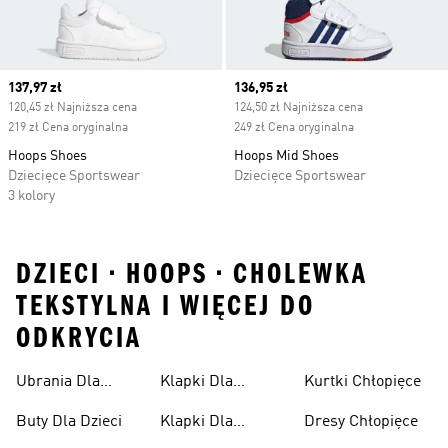
Current price
137,97 zł
Current price
136,95 zł
120,45 zł Najniższa cena
124,50 zł Najniższa cena
219 zł Cena oryginalna
249 zł Cena oryginalna
Hoops Shoes
Hoops Mid Shoes
Dziecięce Sportswear
Dziecięce Sportswear
3 kolory
DZIECI • HOOPS • CHOLEWKA
TEKSTYLNA I WIĘCEJ DO
ODKRYCIA
Ubrania Dla
Klapki Dla
Kurtki Chłopięce
Niemowląt
Dziewcząt
Buty Dla Dzieci
Klapki Dla
Dresy Chłopięce
Chłopców