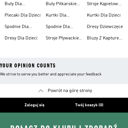
Buty Dla
Buty Piłkarskie
Stroje Kąpielowe
Niemowląt
Dla Dzieci
Dla Dziewcząt
Plecaki Dla Dzieci
Kurtki Dla
Kurtki Dla Dzieci
Dziewcząt
Spodnie Dla
Spodnie Dla
Dresy Dziewczęce
Chłopców
Dziewcząt
Dresy Dla Dzieci
Stroje Pływackie
Bluzy Z Kapturem
Dla Dzieci
Dla Dziewcząt
YOUR OPINION COUNTS
We strive to serve you better and appreciate your feedback
Powrót na górę strony
Zaloguj się
Twój koszyk (0)