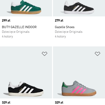
Price
299 zł
Price
279 zł
BUTY GAZELLE INDOOR
Gazelle Shoes
Dziecięce Originals
Dziecięce Originals
4 kolory
4 kolory
Dodaj do listy życzeń
Do
Price
329 zł
Price
329 zł