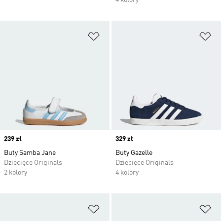
4 kolory
Dodaj do listy życzeń
Do
Price
239 zł
Price
329 zł
Buty Samba Jane
Buty Gazelle
Dziecięce Originals
Dziecięce Originals
2 kolory
4 kolory
Dodaj do listy życzeń
Do