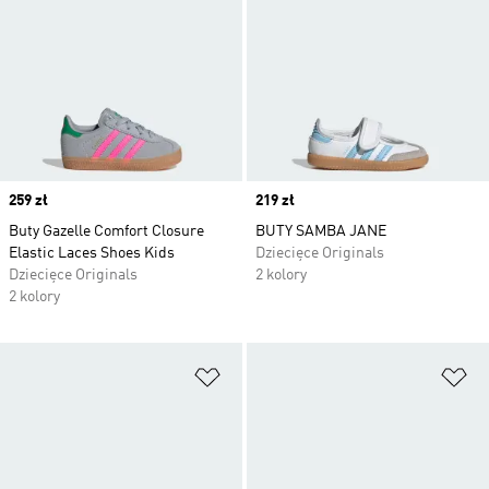
Price
259 zł
Price
219 zł
Buty Gazelle Comfort Closure
BUTY SAMBA JANE
Elastic Laces Shoes Kids
Dziecięce Originals
Dziecięce Originals
2 kolory
2 kolory
Dodaj do listy życzeń
Do