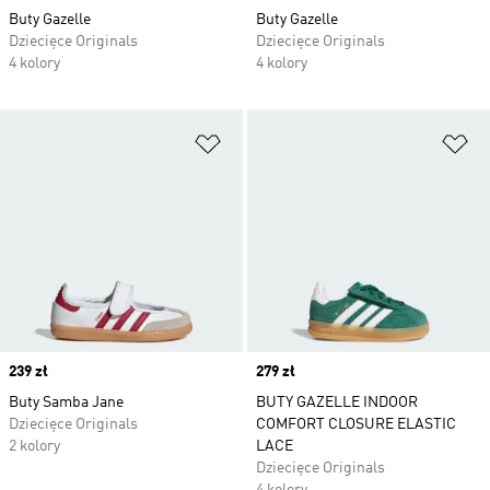
Buty Gazelle
Buty Gazelle
Dziecięce Originals
Dziecięce Originals
4 kolory
4 kolory
Dodaj do listy życzeń
Do
Price
239 zł
Price
279 zł
Buty Samba Jane
BUTY GAZELLE INDOOR
Dziecięce Originals
COMFORT CLOSURE ELASTIC
2 kolory
LACE
Dziecięce Originals