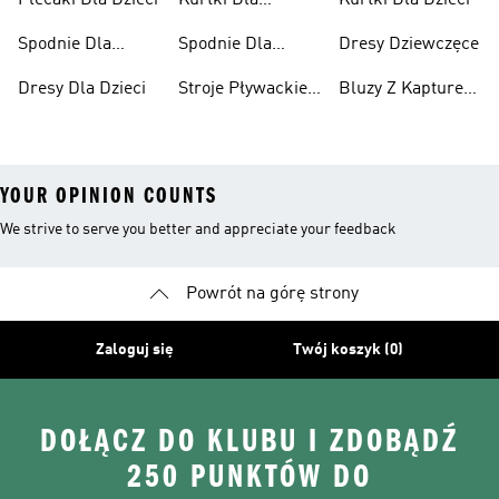
Plecaki Dla Dzieci
Kurtki Dla
Kurtki Dla Dzieci
Dziewcząt
Spodnie Dla
Spodnie Dla
Dresy Dziewczęce
Chłopców
Dziewcząt
Dresy Dla Dzieci
Stroje Pływackie
Bluzy Z Kapturem
Dla Dzieci
Dla Dziewcząt
YOUR OPINION COUNTS
We strive to serve you better and appreciate your feedback
Powrót na górę strony
Zaloguj się
Twój koszyk (0)
DOŁĄCZ DO KLUBU I ZDOBĄDŹ
250 PUNKTÓW DO