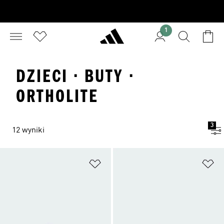
1
DZIECI · BUTY ·
ORTHOLITE
3
12 wyniki
Dodaj do listy życzeń
Do