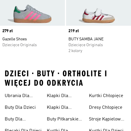
Price
279 zł
Price
219 zł
Gazelle Shoes
BUTY SAMBA JANE
Dziecięce Originals
Dziecięce Originals
2 kolory
DZIECI • BUTY • ORTHOLITE I
WIĘCEJ DO ODKRYCIA
Ubrania Dla
Klapki Dla
Kurtki Chłopięce
Niemowląt
Dziewcząt
Buty Dla Dzieci
Klapki Dla
Dresy Chłopięce
Chłopców
Buty Dla
Buty Piłkarskie
Stroje Kąpielowe
Niemowląt
Dla Dzieci
Dla Dziewcząt