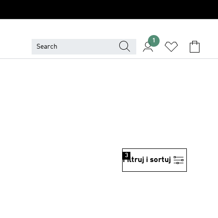
1
3
Filtruj i sortuj