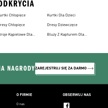
 ODKRYCIA
urtki Chłopięce
Kurtki Dla Dzieci
resy Chłopięce
Dresy Dziewczęce
troje Kąpielowe Dla
Bluzy Z Kapturem Dla
ziewcząt
Dziewcząt
NA NAGRODY
ZAREJESTRUJ SIĘ ZA DARMO
O FIRMIE
OBSERWUJ NAS
O nas