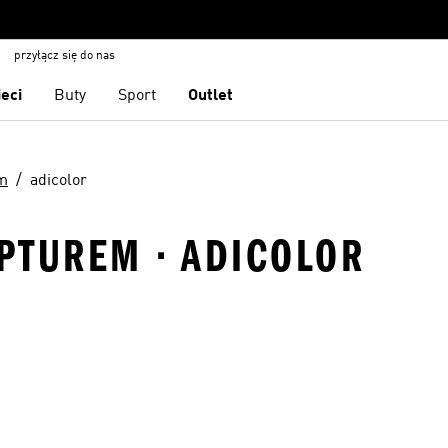
przyłącz się do nas
ieci
Buty
Sport
Outlet
em
adicolor
APTUREM · ADICOLOR
 życzeń