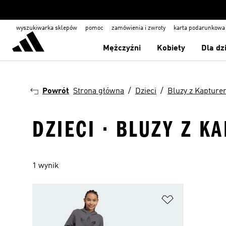
wyszukiwarka sklepów
pomoc
zamówienia i zwroty
karta podarunkowa
Mężczyźni
Kobiety
Dla dz
Powrót
Strona główna
Dzieci
Bluzy z Kaptur
DZIECI · BLUZY Z K
1 wynik
Dodaj do listy