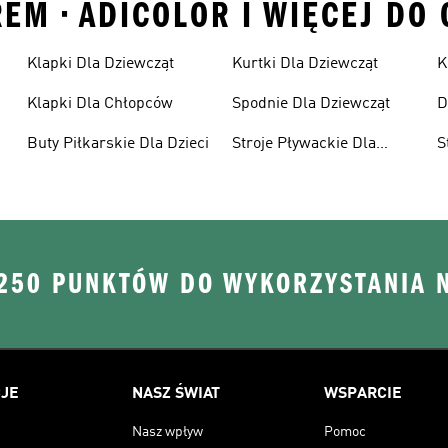
REM • ADICOLOR I WIĘCEJ DO
Klapki Dla Dziewcząt
Kurtki Dla Dziewcząt
K
Klapki Dla Chłopców
Spodnie Dla Dziewcząt
D
Buty Piłkarskie Dla Dzieci
Stroje Pływackie Dla
S
Dzieci
D
 250 PUNKTÓW DO WYKORZYSTANIA 
JE
NASZ ŚWIAT
WSPARCIE
Nasz wpływ
Pomoc