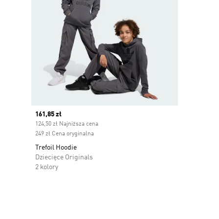
Current price
161,85 zł
124,50 zł Najniższa cena
249 zł Cena oryginalna
Trefoil Hoodie
Dziecięce Originals
2 kolory