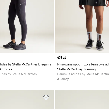
Price
439 zł
idas by Stella McCartney Bieganie
Plisowana spódniczka tenisowa ad
 koronką
Stella McCartney Training
idas by Stella McCartney
Damskie adidas by Stella McCartn
3 kolory
 życzeń
Dodaj do listy życzeń