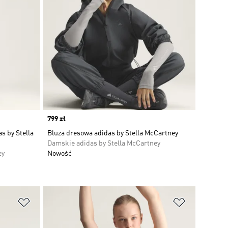
Price
799 zł
s by Stella
Bluza dresowa adidas by Stella McCartney
Damskie adidas by Stella McCartney
ey
Nowość
Dodaj do listy życzeń
Dodaj do li