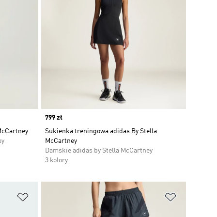
Price
799 zł
 McCartney
Sukienka treningowa adidas By Stella
ey
McCartney
Damskie adidas by Stella McCartney
3 kolory
Dodaj do listy życzeń
Dodaj do li