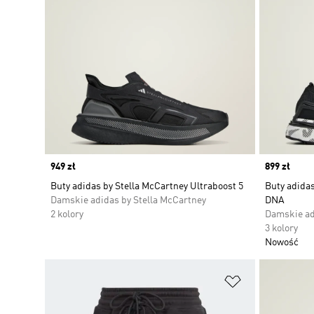
Price
949 zł
Price
899 zł
Buty adidas by Stella McCartney Ultraboost 5
Buty adidas
Damskie adidas by Stella McCartney
DNA
2 kolory
Damskie ad
3 kolory
Nowość
Dodaj do listy