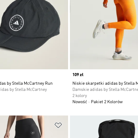
Price
109 zł
das by Stella McCartney Run
Niskie skarpetki adidas by Stella
idas by Stella McCartney
Damskie adidas by Stella McCartn
2 kolory
Nowość
Pakiet 2 Kolorów
 życzeń
Dodaj do listy życzeń