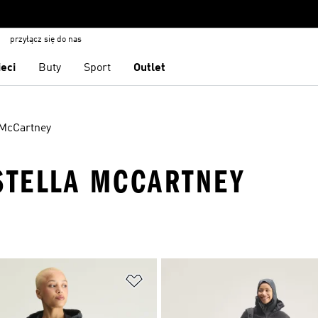
przyłącz się do nas
ieci
Buty
Sport
Outlet
 McCartney
 STELLA MCCARTNEY
 życzeń
Dodaj do listy życzeń