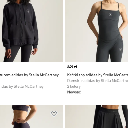
Price
349 zł
turem adidas by Stella McCartney
Krótki top adidas by Stella McCart
Damskie adidas by Stella McCartn
idas by Stella McCartney
2 kolory
Nowość
 życzeń
Dodaj do listy życzeń