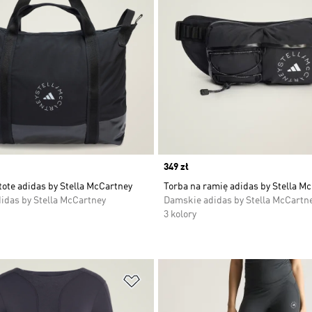
Price
349 zł
tote adidas by Stella McCartney
Torba na ramię adidas by Stella M
idas by Stella McCartney
Damskie adidas by Stella McCartn
3 kolory
 życzeń
Dodaj do listy życzeń