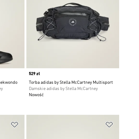
Price
529 zł
Taekwondo
Torba adidas by Stella McCartney Multisport
ey
Damskie adidas by Stella McCartney
Nowość
Dodaj do listy życzeń
Dodaj do li