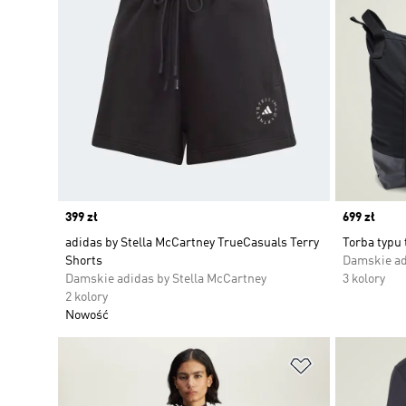
Price
399 zł
Price
699 zł
adidas by Stella McCartney TrueCasuals Terry
Torba typu 
Shorts
Damskie ad
Damskie adidas by Stella McCartney
3 kolory
2 kolory
Nowość
Dodaj do listy