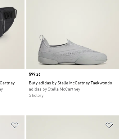
Price
599 zł
cCartney
Buty adidas by Stella McCartney Taekwondo
ey
adidas by Stella McCartney
5 kolory
Dodaj do listy życzeń
Dodaj do li