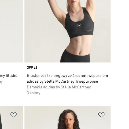
Price
399 zł
ney Studio
Biustonosz treningowy ze średnim wsparciem
ey
adidas by Stella McCartney Truepurpose
Damskie adidas by Stella McCartney
3 kolory
Dodaj do listy życzeń
Dodaj do li