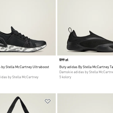
Price
599 zł
 by Stella McCartney Ultraboost
Buty adidas By Stella McCartney 
Damskie adidas by Stella McCartn
idas by Stella McCartney
5 kolory
 życzeń
Dodaj do listy życzeń