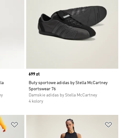
Price
699 zł
la
Buty sportowe adidas by Stella McCartney
Sportswear 76
ey
Damskie adidas by Stella McCartney
4 kolory
Dodaj do listy życzeń
Dodaj do li