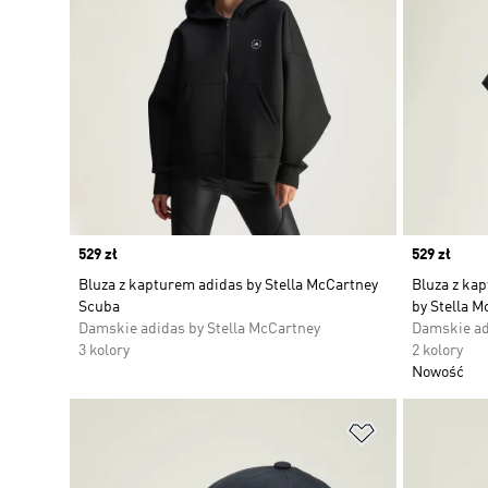
Price
529 zł
Price
529 zł
Bluza z kapturem adidas by Stella McCartney
Bluza z ka
Scuba
by Stella M
Damskie adidas by Stella McCartney
Damskie ad
3 kolory
2 kolory
Nowość
Dodaj do listy