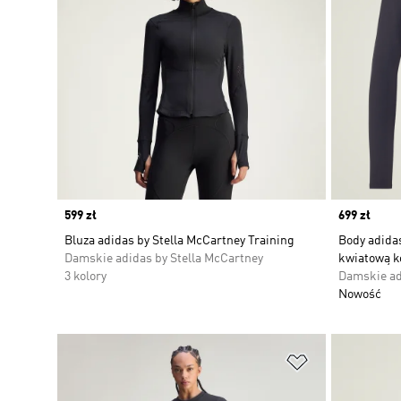
Price
599 zł
Price
699 zł
Bluza adidas by Stella McCartney Training
Body adidas
Damskie adidas by Stella McCartney
kwiatową k
3 kolory
Damskie ad
Nowość
Dodaj do listy