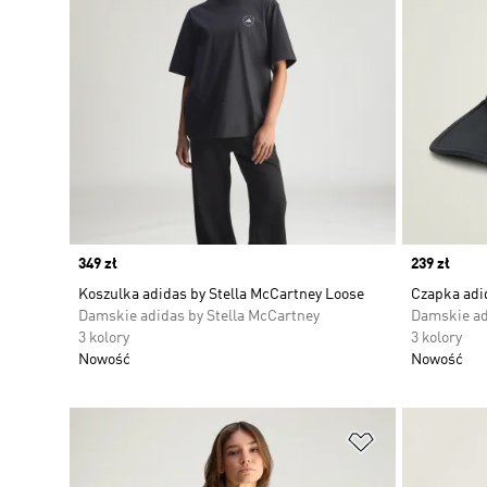
Price
349 zł
Price
239 zł
Koszulka adidas by Stella McCartney Loose
Czapka adi
Damskie adidas by Stella McCartney
Damskie ad
3 kolory
3 kolory
Nowość
Nowość
Dodaj do listy