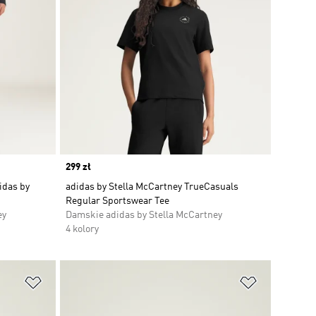
Price
299 zł
idas by
adidas by Stella McCartney TrueCasuals
Regular Sportswear Tee
ey
Damskie adidas by Stella McCartney
4 kolory
Dodaj do listy życzeń
Dodaj do li