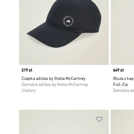
Price
219 zł
Price
649 zł
Czapka adidas by Stella McCartney
Bluza z kap
Damskie adidas by Stella McCartney
Full-Zip
3 kolory
Damskie ad
Dodaj do listy