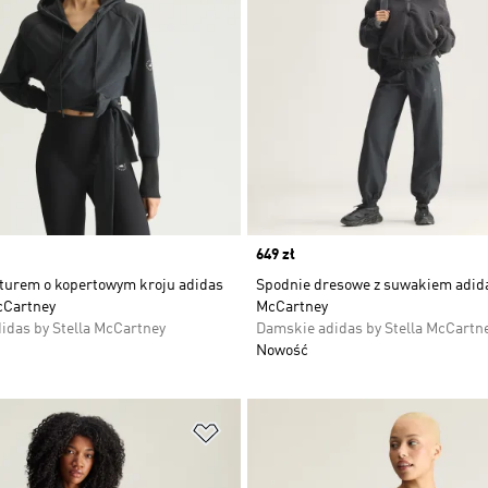
Price
649 zł
pturem o kopertowym kroju adidas
Spodnie dresowe z suwakiem adida
cCartney
McCartney
idas by Stella McCartney
Damskie adidas by Stella McCartn
Nowość
 życzeń
Dodaj do listy życzeń