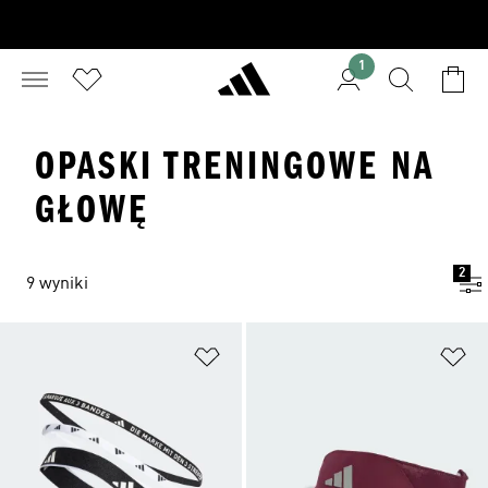
1
OPASKI TRENINGOWE NA
GŁOWĘ
2
9 wyniki
Dodaj do listy życzeń
Do