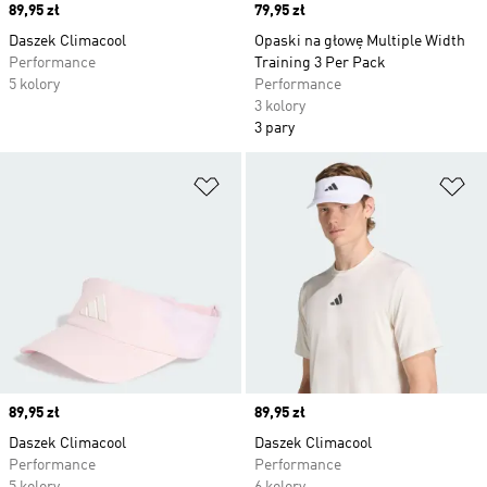
Price
89,95 zł
Price
79,95 zł
Daszek Climacool
Opaski na głowę Multiple Width
Performance
Training 3 Per Pack
5 kolory
Performance
3 kolory
3 pary
Dodaj do listy życzeń
Do
Price
89,95 zł
Price
89,95 zł
Daszek Climacool
Daszek Climacool
Performance
Performance