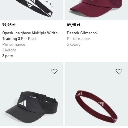
Price
79,95 zł
Price
89,95 zł
Opaski na głowę Multiple Width
Daszek Climacool
Training 3 Per Pack
Performance
Performance
5 kolory
3 kolory
3 pary
Dodaj do listy życzeń
Do