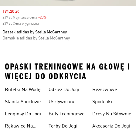
Sale price
191,20 zł
239 zł Najniższa cena
-20%
Discount
239 zł Cena oryginalna
Daszek adidas by Stella McCartney
Damskie adidas by Stella McCartney
OPASKI TRENINGOWE NA GŁOWĘ I
WIĘCEJ DO ODKRYCIA
Butelki Na Wodę
Odzież Do Jogi
Bezszwowe
Biustonosze
Staniki Sportowe
Usztywniane
Spodenki
Sportowe
Biustonosze
Kompresyjne
Legginsy Do Jogi
Buty Treningowe
Dresy Na Siłownię
Sportowe
Rękawice Na
Torby Do Jogi
Akcesoria Do Jogi
Siłownię