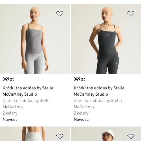
Dodaj do listy życzeń
Do
Price
349 zł
Price
349 zł
Krótki top adidas by Stella
Krótki top adidas by Stella
McCartney Studio
McCartney Studio
Damskie adidas by Stella
Damskie adidas by Stella
McCartney
McCartney
2 kolory
2 kolory
Nowość
Nowość
Dodaj do listy życzeń
Do