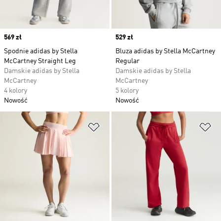
Price
569 zł
Price
529 zł
Spodnie adidas by Stella
Bluza adidas by Stella McCartney
McCartney Straight Leg
Regular
Damskie adidas by Stella
Damskie adidas by Stella
McCartney
McCartney
4 kolory
5 kolory
Nowość
Nowość
Dodaj do listy życzeń
Do