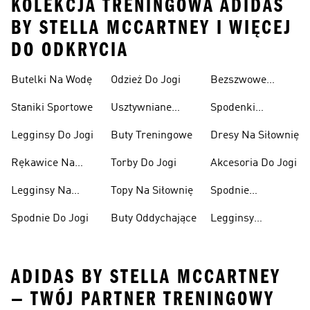
KOLEKCJA TRENINGOWA ADIDAS
BY STELLA MCCARTNEY I WIĘCEJ
DO ODKRYCIA
Butelki Na Wodę
Odzież Do Jogi
Bezszwowe
Biustonosze
Staniki Sportowe
Usztywniane
Spodenki
Sportowe
Biustonosze
Kompresyjne
Legginsy Do Jogi
Buty Treningowe
Dresy Na Siłownię
Sportowe
Rękawice Na
Torby Do Jogi
Akcesoria Do Jogi
Siłownię
Legginsy Na
Topy Na Siłownię
Spodnie
Siłownię
Treningowe
Spodnie Do Jogi
Buty Oddychające
Legginsy
Bawełniane
ADIDAS BY STELLA MCCARTNEY
— TWÓJ PARTNER TRENINGOWY