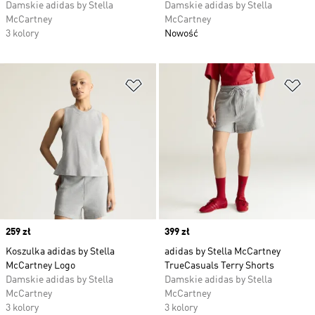
Damskie adidas by Stella
Damskie adidas by Stella
McCartney
McCartney
3 kolory
Nowość
Dodaj do listy życzeń
Do
Price
259 zł
Price
399 zł
Koszulka adidas by Stella
adidas by Stella McCartney
McCartney Logo
TrueCasuals Terry Shorts
Damskie adidas by Stella
Damskie adidas by Stella
McCartney
McCartney
3 kolory
3 kolory