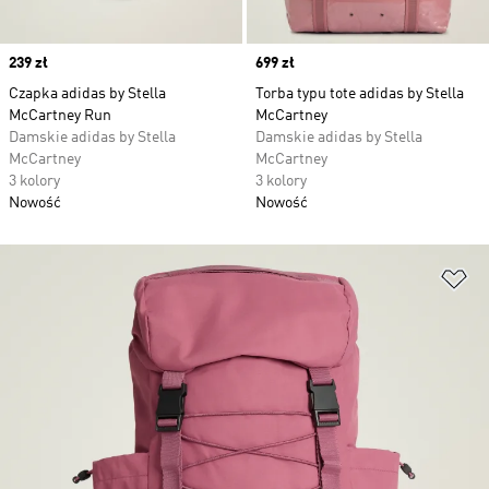
Price
239 zł
Price
699 zł
Czapka adidas by Stella
Torba typu tote adidas by Stella
McCartney Run
McCartney
Damskie adidas by Stella
Damskie adidas by Stella
McCartney
McCartney
3 kolory
3 kolory
Nowość
Nowość
Do