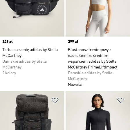
Price
349 zł
Price
399 zł
Torba na ramię adidas by Stella
Biustonosz treningowy z
McCartney
nadrukiem ze średnim
Damskie adidas by Stella
wsparciem adidas by Stella
McCartney
McCartney PrimeLiftImpact
2 kolory
Damskie adidas by Stella
McCartney
Nowość
Dodaj do listy życzeń
Do