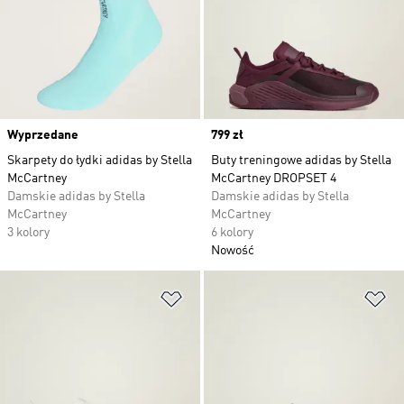
Wyprzedane
Price
799 zł
Skarpety do łydki adidas by Stella
Buty treningowe adidas by Stella
McCartney
McCartney DROPSET 4
Damskie adidas by Stella
Damskie adidas by Stella
McCartney
McCartney
3 kolory
6 kolory
Nowość
Dodaj do listy życzeń
Do