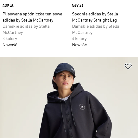
Price
439 zł
Price
569 zł
Plisowana spódniczka tenisowa
Spodnie adidas by Stella
adidas by Stella McCartney
McCartney Straight Leg
Damskie adidas by Stella
Damskie adidas by Stella
McCartney
McCartney
3 kolory
4 kolory
Nowość
Nowość
Do