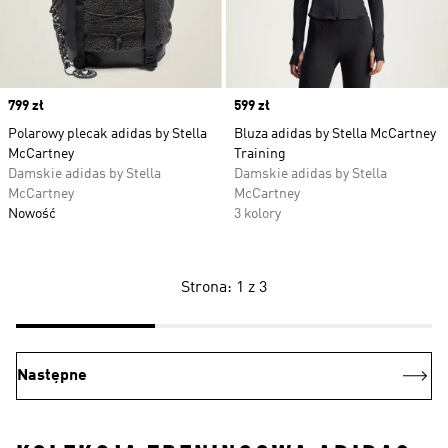
Price
799 zł
Price
599 zł
Polarowy plecak adidas by Stella
Bluza adidas by Stella McCartney
McCartney
Training
Damskie adidas by Stella
Damskie adidas by Stella
McCartney
McCartney
Nowość
3 kolory
Strona: 1 z 3
Następne