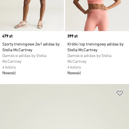
Price
479 zł
Price
399 zł
Szorty treningowe 2w1 adidas by
Krótki top treningowy adidas by
Stella McCartney
Stella McCartney
Damskie adidas by Stella
Damskie adidas by Stella
McCartney
McCartney
4 kolory
4 kolory
Nowość
Nowość
Do