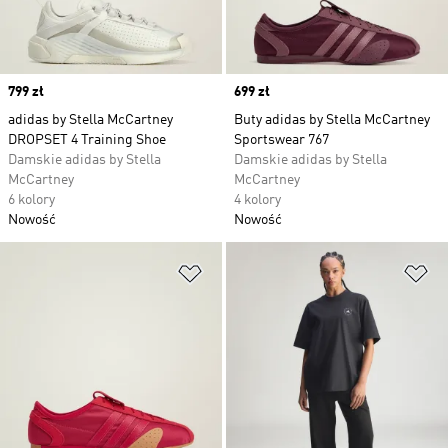
Price
799 zł
Price
699 zł
adidas by Stella McCartney
Buty adidas by Stella McCartney
DROPSET 4 Training Shoe
Sportswear 767
Damskie adidas by Stella
Damskie adidas by Stella
McCartney
McCartney
6 kolory
4 kolory
Nowość
Nowość
Dodaj do listy życzeń
Do