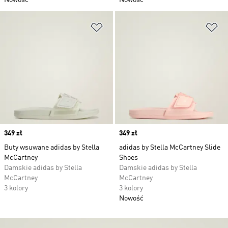
Nowość
Nowość
Dodaj do listy życzeń
Do
Price
349 zł
Price
349 zł
Buty wsuwane adidas by Stella
adidas by Stella McCartney Slide
McCartney
Shoes
Damskie adidas by Stella
Damskie adidas by Stella
McCartney
McCartney
3 kolory
3 kolory
Nowość