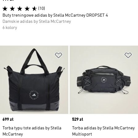
(10)
Buty treningowe adidas by Stella McCartney DROPSET 4
Damskie adidas by Stella McCartney
6 kolory
Dodaj do listy życzeń
Do
Price
699 zł
Price
529 zł
Torba typu tote adidas by Stella
Torba adidas by Stella McCartney
McCartney
Multisport