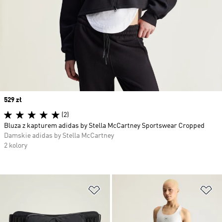
Price
529 zł
(2)
Bluza z kapturem adidas by Stella McCartney Sportswear Cropped
Damskie adidas by Stella McCartney
2 kolory
Dodaj do listy życzeń
Do