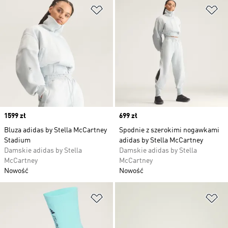
Dodaj do listy życzeń
Do
Price
1599 zł
Price
699 zł
Bluza adidas by Stella McCartney
Spodnie z szerokimi nogawkami
Stadium
adidas by Stella McCartney
Damskie adidas by Stella
Damskie adidas by Stella
McCartney
McCartney
Nowość
Nowość
Dodaj do listy życzeń
Do