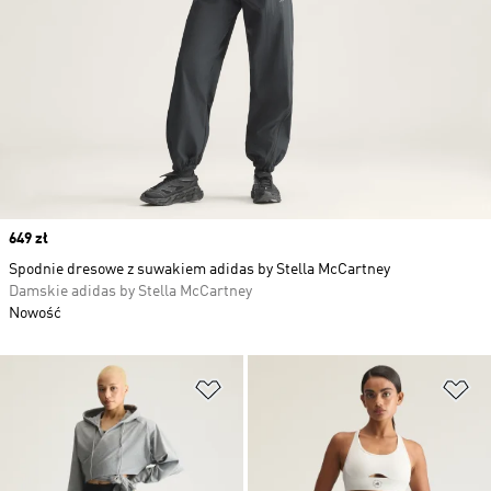
Price
649 zł
Spodnie dresowe z suwakiem adidas by Stella McCartney
Damskie adidas by Stella McCartney
Nowość
Dodaj do listy życzeń
Do