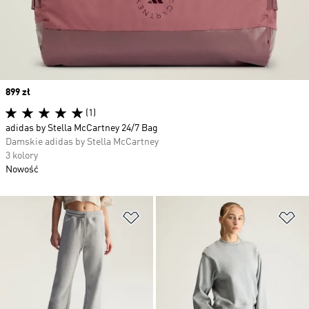
Price
899 zł
(1)
adidas by Stella McCartney 24/7 Bag
Damskie adidas by Stella McCartney
3 kolory
Nowość
Dodaj do listy życzeń
Do