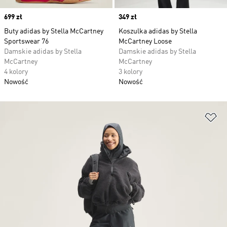
Price
699 zł
Price
349 zł
Buty adidas by Stella McCartney
Koszulka adidas by Stella
Sportswear 76
McCartney Loose
Damskie adidas by Stella
Damskie adidas by Stella
McCartney
McCartney
4 kolory
3 kolory
Nowość
Nowość
Do