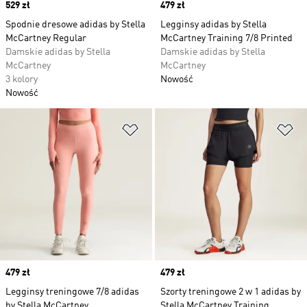
Price
529 zł
Price
479 zł
Spodnie dresowe adidas by Stella
Legginsy adidas by Stella
McCartney Regular
McCartney Training 7/8 Printed
Damskie adidas by Stella
Damskie adidas by Stella
McCartney
McCartney
3 kolory
Nowość
Nowość
Dodaj do listy życzeń
Do
Price
479 zł
Price
479 zł
Legginsy treningowe 7/8 adidas
Szorty treningowe 2 w 1 adidas by
by Stella McCartney
Stella McCartney Training