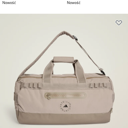
Nowość
Nowość
Do