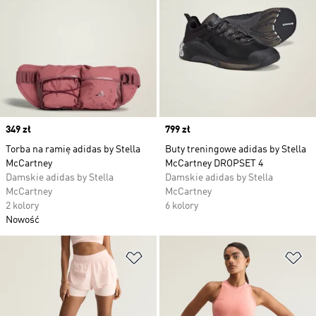
Price
349 zł
Price
799 zł
Torba na ramię adidas by Stella
Buty treningowe adidas by Stella
McCartney
McCartney DROPSET 4
Damskie adidas by Stella
Damskie adidas by Stella
McCartney
McCartney
2 kolory
6 kolory
Nowość
Dodaj do listy życzeń
Do