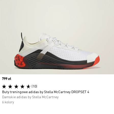
Price
799 zł
(10)
Buty treningowe adidas by Stella McCartney DROPSET 4
Damskie adidas by Stella McCartney
6 kolory