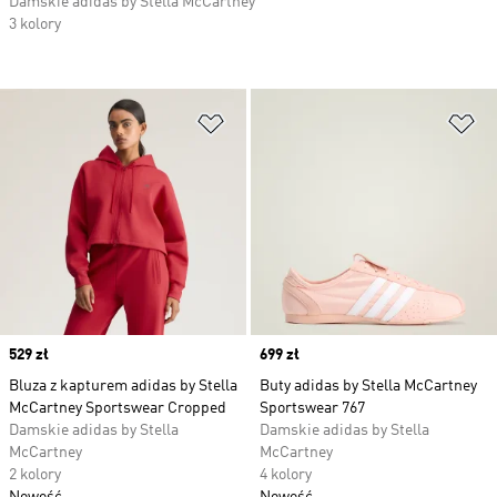
Damskie adidas by Stella McCartney
3 kolory
Dodaj do listy życzeń
Do
Price
529 zł
Price
699 zł
Bluza z kapturem adidas by Stella
Buty adidas by Stella McCartney
McCartney Sportswear Cropped
Sportswear 767
Damskie adidas by Stella
Damskie adidas by Stella
McCartney
McCartney
2 kolory
4 kolory