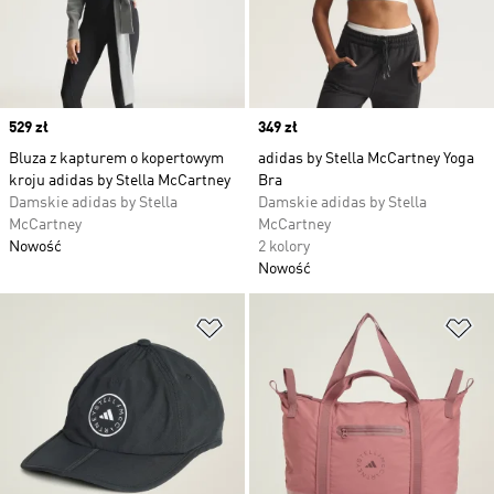
Price
529 zł
Price
349 zł
Bluza z kapturem o kopertowym
adidas by Stella McCartney Yoga
kroju adidas by Stella McCartney
Bra
Damskie adidas by Stella
Damskie adidas by Stella
McCartney
McCartney
Nowość
2 kolory
Nowość
Dodaj do listy życzeń
Do