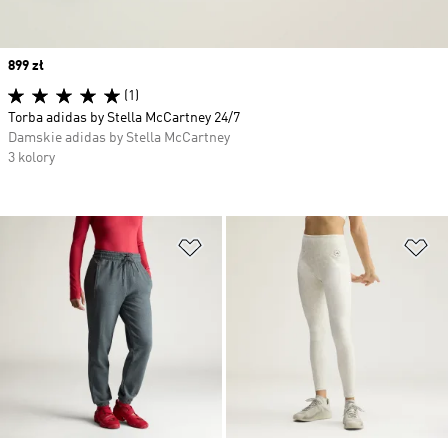
Price
899 zł
(1)
Torba adidas by Stella McCartney 24/7
Damskie adidas by Stella McCartney
3 kolory
Dodaj do listy życzeń
Do