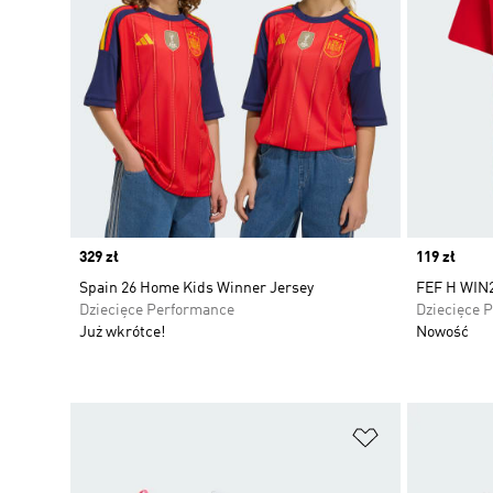
Price
329 zł
Price
119 zł
Spain 26 Home Kids Winner Jersey
FEF H WIN2
Dziecięce Performance
Dziecięce 
Już wkrótce!
Nowość
Dodaj do listy