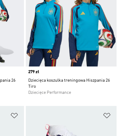
Price
279 zł
pania 26
Dziecięca koszulka treningowa Hiszpania 26
Tiro
Dziecięce Performance
Dodaj do listy życzeń
Dodaj do li