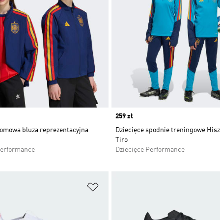
Price
259 zł
domowa bluza reprezentacyjna
Dziecięce spodnie treningowe Hisz
Tiro
Performance
Dziecięce Performance
 życzeń
Dodaj do listy życzeń