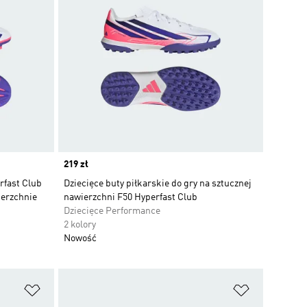
Price
219 zł
rfast Club
Dziecięce buty piłkarskie do gry na sztucznej
ierzchnie
nawierzchni F50 Hyperfast Club
Dziecięce Performance
2 kolory
Nowość
Dodaj do listy życzeń
Dodaj do li