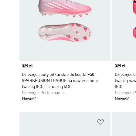
Price
329 zł
Price
329 zł
Dziecięce buty piłkarskie do kostki F50
Dziecięce b
SPARKFUSION LEAGUE na nawierzchnię
twardą naw
twardą (FG) i sztuczną (AG)
(FG)
Dziecięce Performance
Dziecięce 
Nowość
Nowość
Dodaj do listy