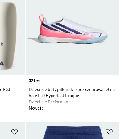
Price
329 zł
e F50
Dziecięce buty piłkarskie bez sznurowadeł na
halę F50 Hyperfast League
Dziecięce Performance
Nowość
Dodaj do listy życzeń
Dodaj do li