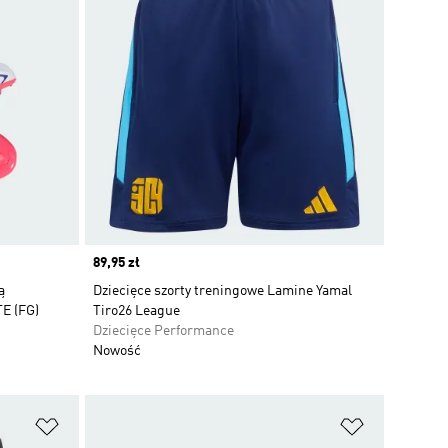
Price
89,95 zł
ą
Dziecięce szorty treningowe Lamine Yamal
E (FG)
Tiro26 League
Dziecięce Performance
Nowość
Dodaj do listy życzeń
Dodaj do li