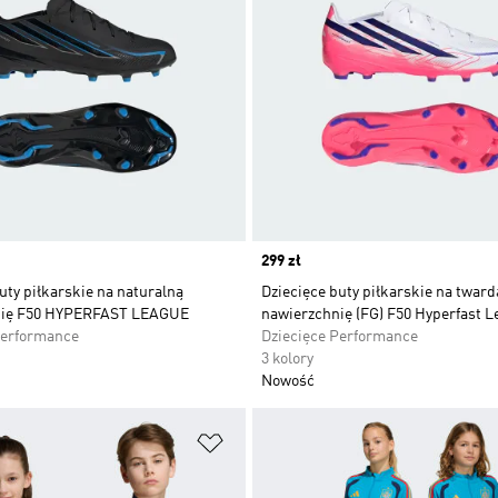
Price
299 zł
uty piłkarskie na naturalną
Dziecięce buty piłkarskie na tward
nię F50 HYPERFAST LEAGUE
nawierzchnię (FG) F50 Hyperfast 
Performance
Dziecięce Performance
3 kolory
Nowość
 życzeń
Dodaj do listy życzeń