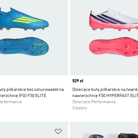
Price
529 zł
uty piłkarskie bez sznurowadeł na
Dziecięce buty piłkarskie na tward
ierzchnię (FG) F50 ELITE
nawierzchnię F50 HYPERFAST ELIT
Performance
Dziecięce Performance
3 kolory
 życzeń
Dodaj do listy życzeń