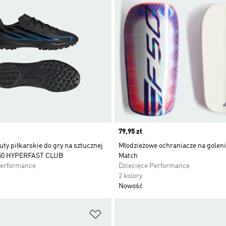
Price
79,95 zł
uty piłkarskie do gry na sztucznej
Młodzieżowe ochraniacze na goleni
50 HYPERFAST CLUB
Match
Performance
Dziecięce Performance
2 kolory
Nowość
 życzeń
Dodaj do listy życzeń