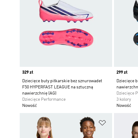
Price
329 zł
Price
299 zł
Dziecięce buty piłkarskie bez sznurowadeł
Dziecięce b
F50 HYPERFAST LEAGUE na sztuczną
nawierzch
nawierzchnię (AG)
Dziecięce 
Dziecięce Performance
3 kolory
Nowość
Nowość
Dodaj do listy