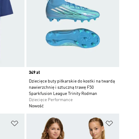
Price
349 zł
Dziecięce buty piłkarskie do kostki na twardą
nawierzchnię i sztuczną trawę F50
Sparkfusion League Trinity Rodman
Dziecięce Performance
Nowość
Dodaj do listy życzeń
Dodaj do li