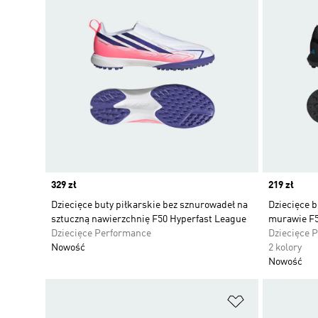
Price
329 zł
Price
219 zł
Dziecięce buty piłkarskie bez sznurowadeł na
Dziecięce b
sztuczną nawierzchnię F50 Hyperfast League
murawie F
Dziecięce Performance
Dziecięce 
Nowość
2 kolory
Nowość
Dodaj do listy