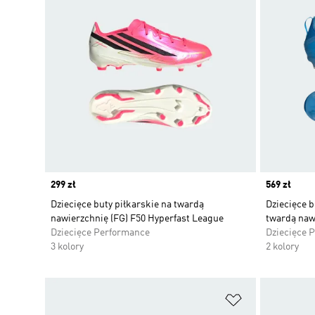
Price
299 zł
Price
569 zł
Dziecięce buty piłkarskie na twardą
Dziecięce b
nawierzchnię (FG) F50 Hyperfast League
twardą naw
Dziecięce Performance
Dziecięce 
3 kolory
2 kolory
Dodaj do listy