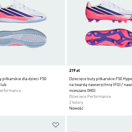
Price
219 zł
 piłkarskie dla dzieci F50
Dziecięce buty piłkarskie F50 Hype
Club
na twardą nawierzchnię (FG) / naw
Performance
mieszane (MG)
Dziecięce Performance
2 kolory
Nowość
 życzeń
Dodaj do listy życzeń