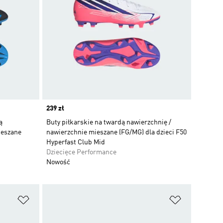
Price
239 zł
ą
Buty piłkarskie na twardą nawierzchnię /
ieszane
nawierzchnie mieszane (FG/MG) dla dzieci F50
Hyperfast Club Mid
Dziecięce Performance
Nowość
Dodaj do listy życzeń
Dodaj do li