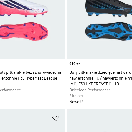
Price
219 zł
uty piłkarskie bez sznurowadeł na
Buty piłkarskie dziecięce na tward
ierzchnię F50 Hyperfast League
nawierzchnię FG / nawierzchnie m
(MG) F50 HYPERFAST CLUB
Performance
Dziecięce Performance
2 kolory
Nowość
 życzeń
Dodaj do listy życzeń