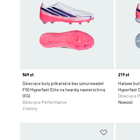
Price
569 zł
Price
219 zł
Dziecięce buty piłkarskie bez sznurowadeł
Halowe buty
F50 Hyperfast Elite na twardą nawierzchnię
Hyperfast 
(FG)
Dziecięce 
Dziecięce Performance
Nowość
2 kolory
Dodaj do listy