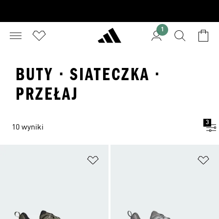
1
BUTY · SIATECZKA ·
PRZEŁAJ
3
10 wyniki
Dodaj do listy życzeń
Do