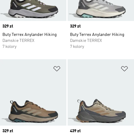
Price
329 zł
Price
329 zł
Buty Terrex Anylander Hiking
Buty Terrex Anylander Hiking
Damskie TERREX
Damskie TERREX
7 kolory
7 kolory
Dodaj do listy życzeń
Do
Price
329 zł
Price
439 zł