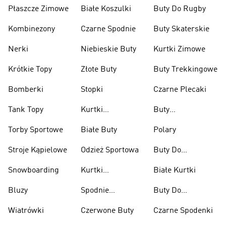
Płaszcze Zimowe
Białe Koszulki
Buty Do Rugby
Kombinezony
Czarne Spodnie
Buty Skaterskie
Nerki
Niebieskie Buty
Kurtki Zimowe
Krótkie Topy
Złote Buty
Buty Trekkingowe
Bomberki
Stopki
Czarne Plecaki
Tank Topy
Kurtki
Buty
Przeciwdeszczowe
Wspinaczkowe
Torby Sportowe
Białe Buty
Polary
Stroje Kąpielowe
Odzież Sportowa
Buty Do
Podnoszenia
Snowboarding
Kurtki
Białe Kurtki
Ciężarów
Narciarskie
Bluzy
Spodnie
Buty Do
Narciarskie
Koszykówki
Wiatrówki
Czerwone Buty
Czarne Spodenki