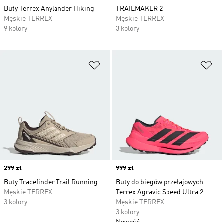
Buty Terrex Anylander Hiking
TRAILMAKER 2
Męskie TERREX
Męskie TERREX
9 kolory
3 kolory
Dodaj do listy życzeń
Do
Price
299 zł
Price
999 zł
Buty Tracefinder Trail Running
Buty do biegów przełajowych
Męskie TERREX
Terrex Agravic Speed Ultra 2
3 kolory
Męskie TERREX
3 kolory