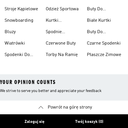
Stroje Kąpielowe
Odzież Sportowa
Buty Do
Podnoszenia
Snowboarding
Kurtki
Białe Kurtki
Ciężarów
Narciarskie
Bluzy
Spodnie
Buty Do
Narciarskie
Koszykówki
Wiatrówki
Czerwone Buty
Czarne Spodenki
Spodenki Do
Torby Na Ramię
Płaszcze Zimowe
Kolan
YOUR OPINION COUNTS
We strive to serve you better and appreciate your feedback
Powrót na górę strony
Zaloguj się
Twój koszyk (0)