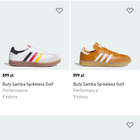
Dodaj do listy życzeń
Do
Price
599 zł
Price
599 zł
Buty Samba Spikeless Golf
Buty Samba Spikeless Golf
Performance
Performance
9 kolory
9 kolory
Do