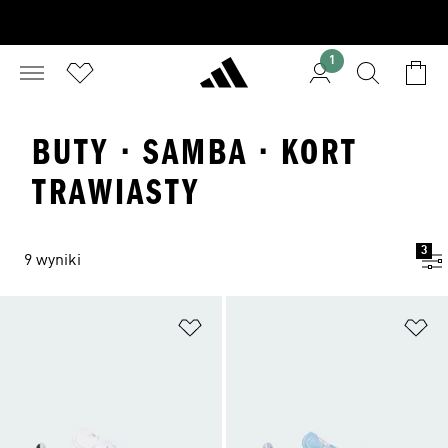
1
BUTY · SAMBA · KORT
TRAWIASTY
3
9 wyniki
Dodaj do listy życzeń
Do