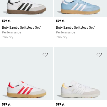
Price
599 zł
Price
599 zł
Buty Samba Spikeless Golf
Buty Samba Spikeless Golf
Performance
Performance
9 kolory
9 kolory
Dodaj do listy życzeń
Do
Price
599 zł
Price
599 zł