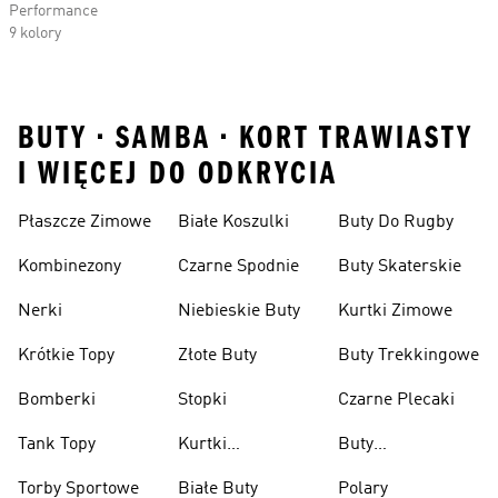
Performance
9 kolory
BUTY • SAMBA • KORT TRAWIASTY
I WIĘCEJ DO ODKRYCIA
Płaszcze Zimowe
Białe Koszulki
Buty Do Rugby
Kombinezony
Czarne Spodnie
Buty Skaterskie
Nerki
Niebieskie Buty
Kurtki Zimowe
Krótkie Topy
Złote Buty
Buty Trekkingowe
Bomberki
Stopki
Czarne Plecaki
Tank Topy
Kurtki
Buty
Przeciwdeszczowe
Wspinaczkowe
Torby Sportowe
Białe Buty
Polary