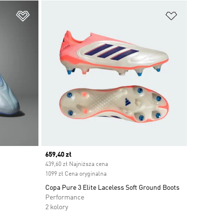
Dodaj do listy życzeń
Dodaj do li
Current price
659,40 zł
439,60 zł Najniższa cena
1099 zł Cena oryginalna
Copa Pure 3 Elite Laceless Soft Ground Boots
Performance
2 kolory