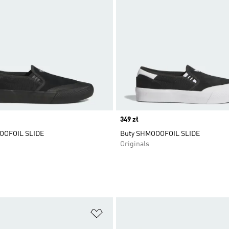
Price
349 zł
OOFOIL SLIDE
Buty SHMOOOFOIL SLIDE
Originals
 życzeń
Dodaj do listy życzeń