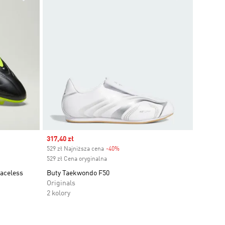
Sale price
317,40 zł
529 zł Najniższa cena
-40%
Discount
529 zł Cena oryginalna
Laceless
Buty Taekwondo F50
Originals
2 kolory