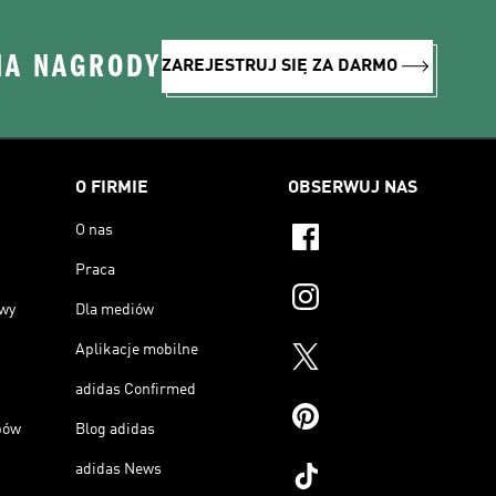
NA NAGRODY
ZAREJESTRUJ SIĘ ZA DARMO
O FIRMIE
OBSERWUJ NAS
O nas
Praca
owy
Dla mediów
Aplikacje mobilne
adidas Confirmed
pów
Blog adidas
adidas News