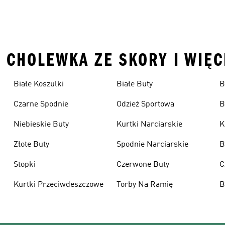
• CHOLEWKA ZE SKORY I WIĘC
Białe Koszulki
Białe Buty
B
Czarne Spodnie
Odzież Sportowa
B
Niebieskie Buty
Kurtki Narciarskie
K
Złote Buty
Spodnie Narciarskie
B
Stopki
Czerwone Buty
C
Kurtki Przeciwdeszczowe
Torby Na Ramię
B