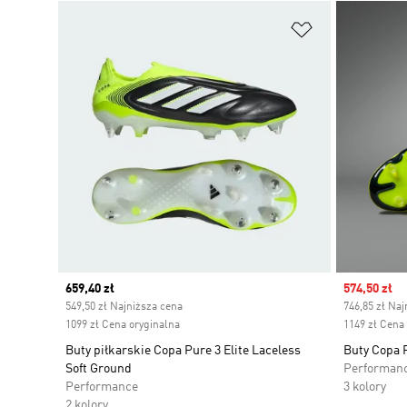
Dodaj do listy
Current price
659,40 zł
Sale price
574,50 zł
549,50 zł Najniższa cena
746,85 zł Naj
1099 zł Cena oryginalna
1149 zł Cena
Buty piłkarskie Copa Pure 3 Elite Laceless
Buty Copa P
Soft Ground
Performan
Performance
3 kolory
2 kolory