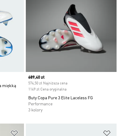
Current price
689,40 zł
574,50 zł Najniższa cena
na miękką
1149 zł Cena oryginalna
Buty Copa Pure 3 Elite Laceless FG
Performance
3 kolory
Dodaj do listy życzeń
Dodaj do li