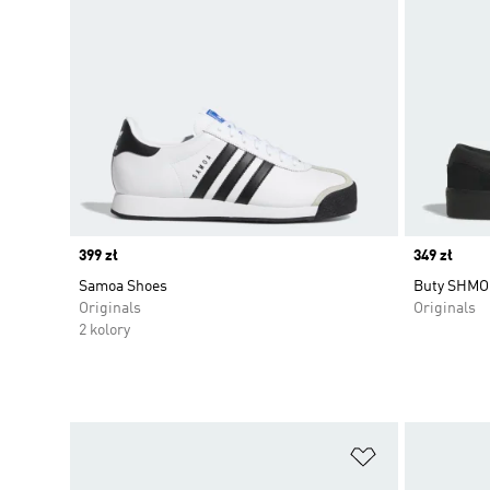
Price
399 zł
Price
349 zł
Samoa Shoes
Buty SHMO
Originals
Originals
2 kolory
Dodaj do listy