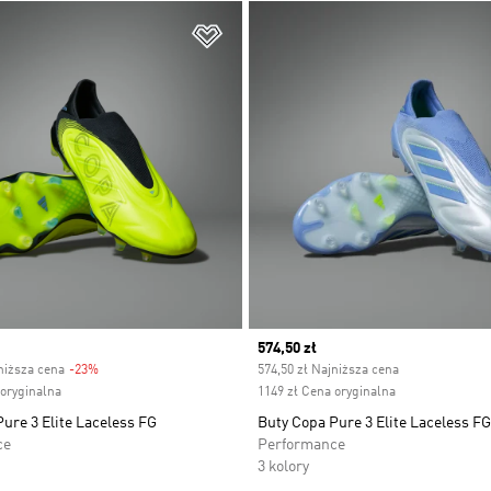
 życzeń
Dodaj do listy życzeń
Current price
574,50 zł
niższa cena
-23%
Discount
574,50 zł Najniższa cena
 oryginalna
1149 zł Cena oryginalna
ure 3 Elite Laceless FG
Buty Copa Pure 3 Elite Laceless FG
ce
Performance
3 kolory