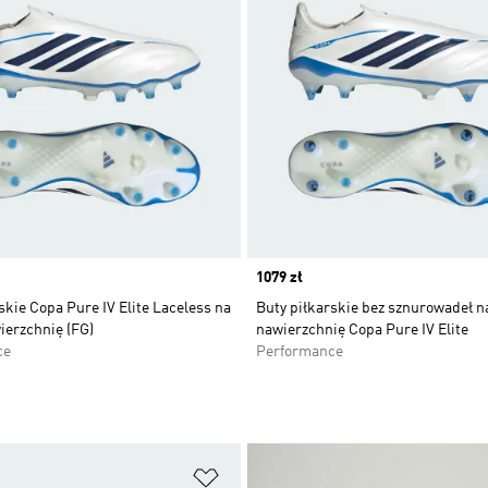
Price
1079 zł
skie Copa Pure IV Elite Laceless na
Buty piłkarskie bez sznurowadeł 
ierzchnię (FG)
nawierzchnię Copa Pure IV Elite
ce
Performance
 życzeń
Dodaj do listy życzeń