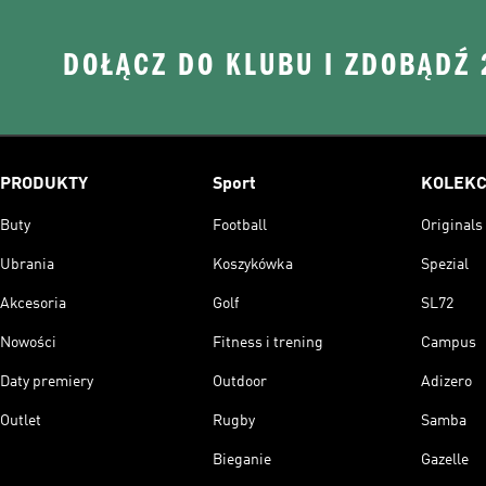
DOŁĄCZ DO KLUBU I ZDOBĄDŹ
PRODUKTY
Sport
KOLEKC
Buty
Football
Originals
Ubrania
Koszykówka
Spezial
Akcesoria
Golf
SL72
Nowości
Fitness i trening
Campus
Daty premiery
Outdoor
Adizero
Outlet
Rugby
Samba
Bieganie
Gazelle