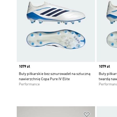
Price
1079 zł
Price
1079 zł
Buty piłkarskie bez sznurowadeł na sztuczną
Buty piłkar
nawierzchnię Copa Pure IV Elite
twardą naw
Performance
Performan
Dodaj do listy