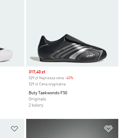
Sale price
317,40 zł
529 zł Najniższa cena
-40%
Discount
529 zł Cena oryginalna
Buty Taekwondo F50
Originals
2 kolory
Dodaj do listy życzeń
Dodaj do li