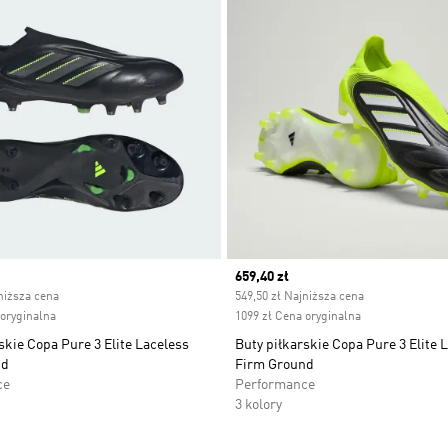
ice
Current price
659,40 zł
niższa cena
549,50 zł Najniższa cena
 oryginalna
1099 zł Cena oryginalna
skie Copa Pure 3 Elite Laceless
Buty piłkarskie Copa Pure 3 Elite 
nd
Firm Ground
ce
Performance
3 kolory