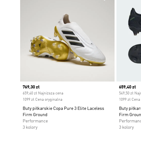
Current price
769,30 zł
Current pr
659,40 zł
659,40 zł Najniższa cena
549,50 zł Naj
1099 zł Cena oryginalna
1099 zł Cena
Buty piłkarskie Copa Pure 3 Elite Laceless
Buty piłkar
Firm Ground
Firm Grou
Performance
Performan
3 kolory
3 kolory