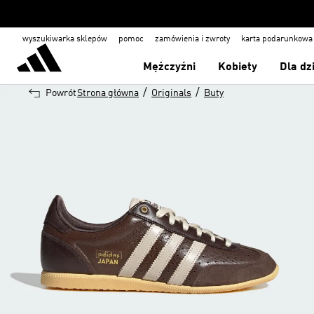
wyszukiwarka sklepów
pomoc
zamówienia i zwroty
karta podarunkowa
Mężczyźni
Kobiety
Dla dz
/
/
Powrót
Strona główna
Originals
Buty