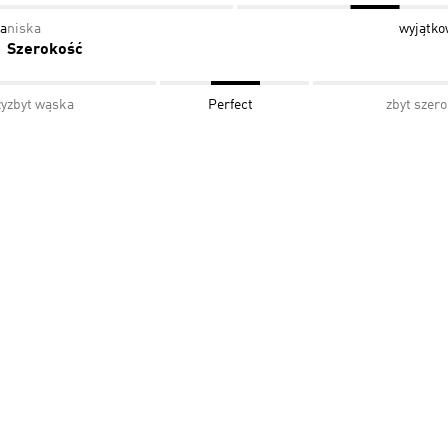
a
niska
wyjątko
Szerokość
ży
zbyt wąska
Perfect
zbyt szer