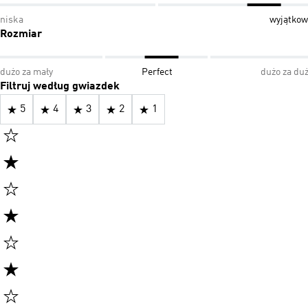
niska
wyjątkow
Rozmiar
dużo za mały
Perfect
dużo za du
Filtruj według gwiazdek
5
4
3
2
1