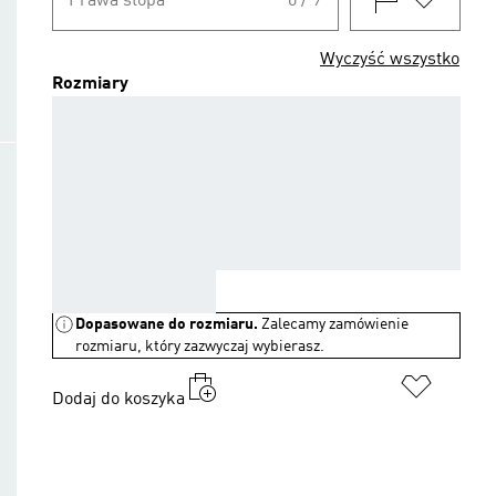
Prawa stopa
0 / 9
Wyczyść wszystko
Rozmiary
AAA
AAA
AAA
AAA
AAA
AAA
AAA
AAA
AAA
AAA
AAA
AAA
AAA
AAA
AAA
AAA
AAA
AAA
AAA
AAA
AAA
AAA
Dopasowane do rozmiaru.
Zalecamy zamówienie
rozmiaru, który zazwyczaj wybierasz.
Dodaj do koszyka