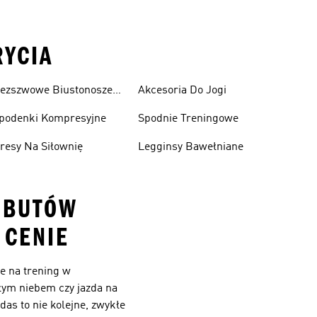
RYCIA
ezszwowe Biustonosze
Akcesoria Do Jogi
portowe
podenki Kompresyjne
Spodnie Treningowe
resy Na Siłownię
Legginsy Bawełniane
Ż BUTÓW
 CENIE
e na trening w
łym niebem czy jazda na
das to nie kolejne, zwykłe