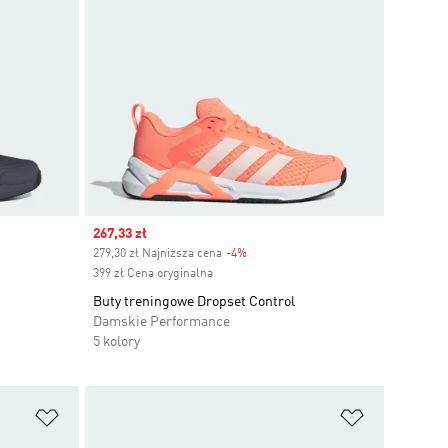
Sale price
267,33 zł
279,30 zł Najniższa cena
-4%
Discount
399 zł Cena oryginalna
Buty treningowe Dropset Control
Damskie Performance
5 kolory
Dodaj do listy życzeń
Dodaj do li