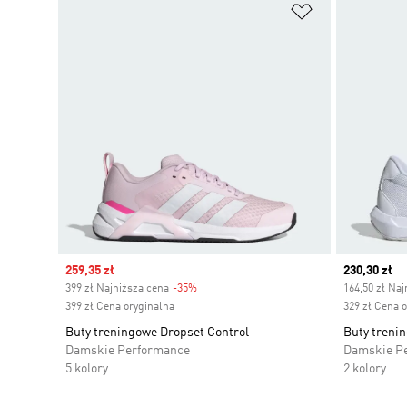
Dodaj do listy
Sale price
259,35 zł
Current pr
230,30 zł
399 zł Najniższa cena
-35%
Discount
164,50 zł Naj
399 zł Cena oryginalna
329 zł Cena 
Buty treningowe Dropset Control
Buty treni
Damskie Performance
Damskie P
5 kolory
2 kolory