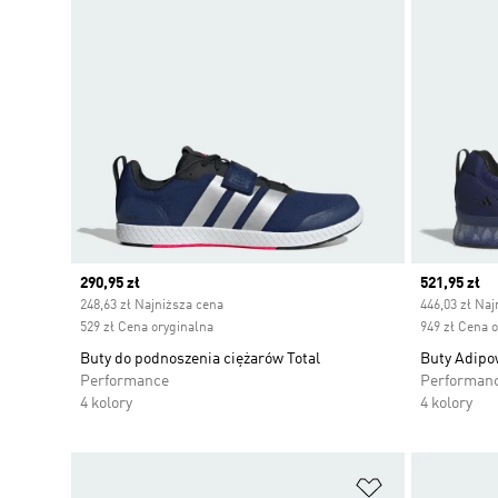
Current price
290,95 zł
Current pr
521,95 zł
248,63 zł Najniższa cena
446,03 zł Naj
529 zł Cena oryginalna
949 zł Cena 
Buty do podnoszenia ciężarów Total
Buty Adipow
Performance
Performan
4 kolory
4 kolory
Dodaj do listy