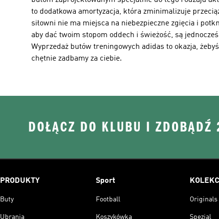
butom zaprojektowanym specjalnie do tego rodzaju akt
to dodatkowa amortyzacja, która zminimalizuje przeci
siłowni nie ma miejsca na niebezpieczne zgięcia i potk
aby dać twoim stopom oddech i świeżość, są jednocześ
Wyprzedaż butów treningowych adidas to okazja, żebyś 
chętnie zadbamy za ciebie.
DOŁĄCZ DO KLUBU I ZDOBĄDŹ
PRODUKTY
Sport
KOLEKC
Buty
Football
Originals
Ubrania
Koszykówka
Spezial