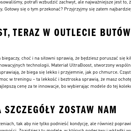
tosowaliśmy, potrafi wzbudzić zachwyt, ale najważniejsze jest to,
jszy. Gotowy się o tym przekonać? Przyjrzyjmy się zatem najbardz
T, TERAZ W OUTLECIE BUTÓW
 biegaczy, choć i na siłowni sprawią, że będziesz poruszać się 
nnowacyjnych technologii. Materiał UltraBoost, stworzony wspólni
rawiają, że biega się lekko i przyjemnie, jak po chmurce. Cząs
omoc w treningu – ta lekkość i beztroska sprawią, że masz ocho
jlepszą cenę za te innowacje, bo wybierając modele do tej kolekc
 A SZCZEGÓŁY ZOSTAW NAM
niach, tak aby nie tylko podnieść kondycję, ale również poprawić