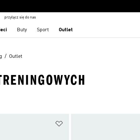
przyłącz się do nas
ieci
Buty
Sport
Outlet
g
Outlet
TRENINGOWYCH
 życzeń
Dodaj do listy życzeń