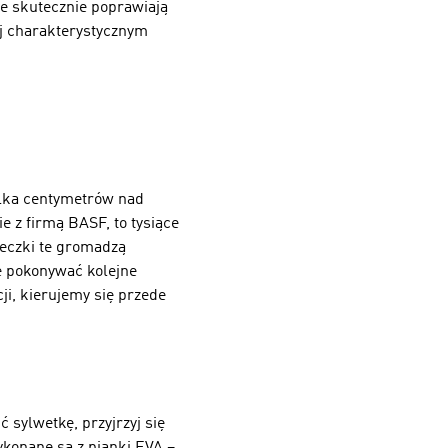
 że skutecznie poprawiają
iej charakterystycznym
kilka centymetrów nad
e z firmą BASF, to tysiące
teczki te gromadzą
tę pokonywać kolejne
ji, kierujemy się przede
 sylwetkę, przyjrzyj się