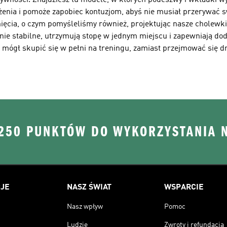
ywności. Znajdziesz tu modele, w których podeszwy i wkładki wy
ążenia i pomoże zapobiec kontuzjom, abyś nie musiał przerywać 
nięcia, o czym pomyśleliśmy również, projektując nasze cholewki
nie stabilne, utrzymują stopę w jednym miejscu i zapewniają do
mógł skupić się w pełni na treningu, zamiast przejmować się dr
 250 PUNKTÓW DO WYKORZYSTANIA 
JE
NASZ ŚWIAT
WSPARCIE
Nasz wpływ
Pomoc
Ludzie
Zwroty i refundacja