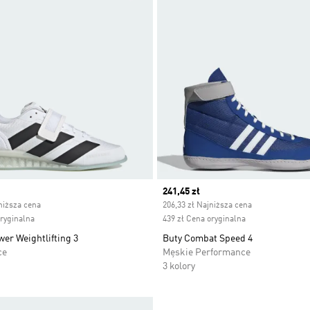
ice
Current price
241,45 zł
niższa cena
206,33 zł Najniższa cena
oryginalna
439 zł Cena oryginalna
er Weightlifting 3
Buty Combat Speed 4
ce
Męskie Performance
3 kolory