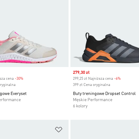
Sale price
279,30 zł
ższa cena
-30%
Discount
299,25 zł Najniższa cena
-6%
Discount
oryginalna
399 zł Cena oryginalna
ngowe Everyset
Buty treningowe Dropset Control
erformance
Męskie Performance
6 kolory
 życzeń
Dodaj do listy życzeń