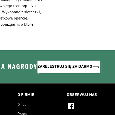
konane są z pianki EVA –
swojego treningu. Na
. Wykonane z siateczki,
datkowe oparcie.
obiazgami, o które
NA NAGRODY
ZAREJESTRUJ SIĘ ZA DARMO
O FIRMIE
OBSERWUJ NAS
O nas
Praca