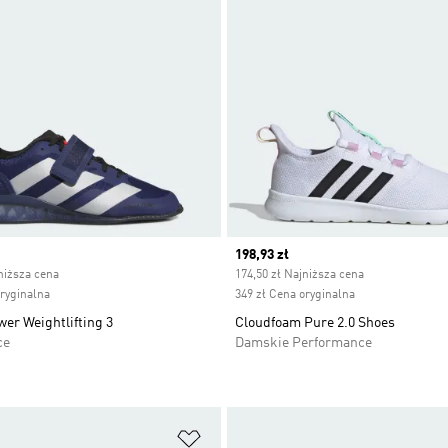
ice
Current price
198,93 zł
niższa cena
174,50 zł Najniższa cena
oryginalna
349 zł Cena oryginalna
er Weightlifting 3
Cloudfoam Pure 2.0 Shoes
ce
Damskie Performance
 życzeń
Dodaj do listy życzeń