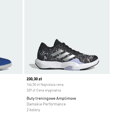
Current price
230,30 zł
164,50 zł Najniższa cena
329 zł Cena oryginalna
Buty treningowe Amplimove
Damskie Performance
2 kolory