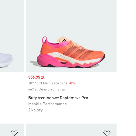
Sale price
356,95 zł
389,40 zł Najniższa cena
-8%
Discount
649 zł Cena oryginalna
Buty treningowe Rapidmove Pro
Męskie Performance
2 kolory
Dodaj do listy życzeń
Dodaj do li