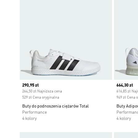
Current price
290,95 zł
Current pr
664,30 zł
264,50 zł Najniższa cena
616,85 zł Naj
529 zł Cena oryginalna
949 zł Cena 
Buty do podnoszenia ciężarów Total
Buty Adipow
Performance
Performan
4 kolory
4 kolory