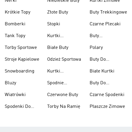
Nerki
Niebieskie Buty
Kurtki Zimowe
Krótkie Topy
Złote Buty
Buty Trekkingowe
Bomberki
Stopki
Czarne Plecaki
Tank Topy
Kurtki
Buty
Przeciwdeszczowe
Wspinaczkowe
Torby Sportowe
Białe Buty
Polary
Stroje Kąpielowe
Odzież Sportowa
Buty Do
Podnoszenia
Snowboarding
Kurtki
Białe Kurtki
Ciężarów
Narciarskie
Bluzy
Spodnie
Buty Do
Narciarskie
Koszykówki
Wiatrówki
Czerwone Buty
Czarne Spodenki
Spodenki Do
Torby Na Ramię
Płaszcze Zimowe
Kolan