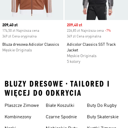
Current price
209,40 zł
Sale price
209,40 zł
174,50 zł Najniższa cena
226,85 zł Najniższa cena
-7%
Discount
349 zł Cena oryginalna
349 zł Cena oryginalna
Bluza dresowa Adicolor Classics
Adicolor Classics SST Track
Męskie Originals
Jacket
Męskie Originals
5 kolory
BLUZY DRESOWE • TAILORED I
WIĘCEJ DO ODKRYCIA
Płaszcze Zimowe
Białe Koszulki
Buty Do Rugby
Kombinezony
Czarne Spodnie
Buty Skaterskie