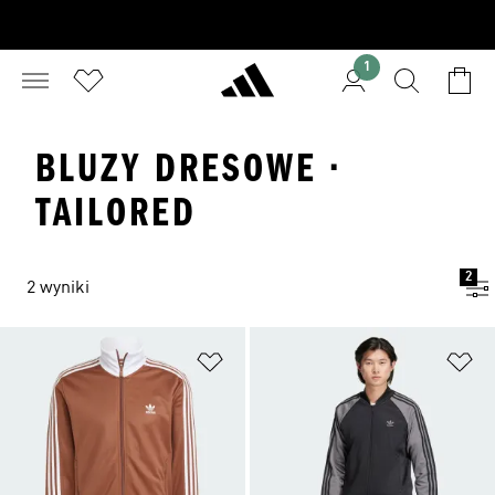
1
BLUZY DRESOWE ·
TAILORED
2
2 wyniki
Dodaj do listy życzeń
Do