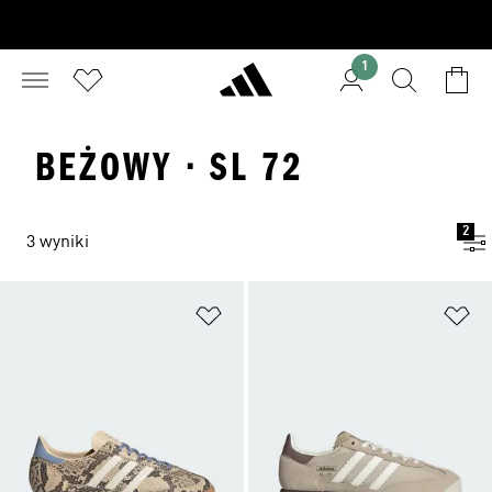
1
BEŻOWY · SL 72
2
3 wyniki
Dodaj do listy życzeń
Do