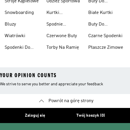
Stroje Kąpielowe
Odzież Sportowa
Buty Do
Podnoszenia
Snowboarding
Kurtki
Białe Kurtki
Ciężarów
Narciarskie
Bluzy
Spodnie
Buty Do
Narciarskie
Koszykówki
Wiatrówki
Czerwone Buty
Czarne Spodenki
Spodenki Do
Torby Na Ramię
Płaszcze Zimowe
Kolan
YOUR OPINION COUNTS
We strive to serve you better and appreciate your feedback
Powrót na górę strony
Zaloguj się
Twój koszyk (0)