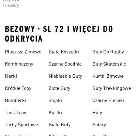
15 kolory
BEZOWY • SL 72 I WIĘCEJ DO
ODKRYCIA
Płaszcze Zimowe
Białe Koszulki
Buty Do Rugby
Kombinezony
Czarne Spodnie
Buty Skaterskie
Nerki
Niebieskie Buty
Kurtki Zimowe
Krótkie Topy
Złote Buty
Buty Trekkingowe
Bomberki
Stopki
Czarne Plecaki
Tank Topy
Kurtki
Buty
Przeciwdeszczowe
Wspinaczkowe
Torby Sportowe
Białe Buty
Polary