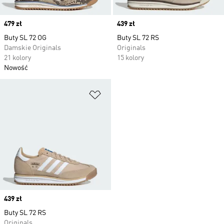
Price
479 zł
Price
439 zł
Buty SL 72 OG
Buty SL 72 RS
Damskie Originals
Originals
21 kolory
15 kolory
Nowość
Dodaj do listy życzeń
Price
439 zł
Buty SL 72 RS
Originals