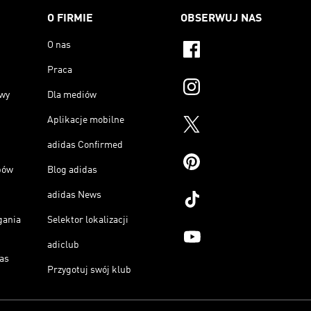
O FIRMIE
OBSERWUJ NAS
O nas
Praca
owy
Dla mediów
Aplikacje mobilne
adidas Confirmed
pów
Blog adidas
adidas News
gania
Selektor lokalizacji
adiclub
as
Przygotuj swój klub