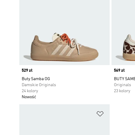
Price
529 zł
Price
569 zł
Buty Samba OG
BUTY SAM
Damskie Originals
Originals
24 kolory
23 kolory
Nowość
Dodaj do listy