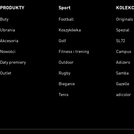
PRODUKTY
Sport
KOLEKC
Buty
Football
Originals
Ubrania
Koszykówka
Spezial
Akcesoria
Golf
SL72
Nowości
Fitness i trening
Campus
Daty premiery
Outdoor
Adizero
Outlet
Rugby
Samba
Bieganie
Gazelle
Tenis
adicolor