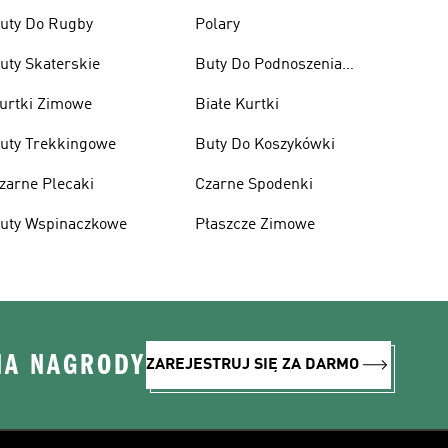
uty Do Rugby
Polary
uty Skaterskie
Buty Do Podnoszenia
Ciężarów
urtki Zimowe
Białe Kurtki
uty Trekkingowe
Buty Do Koszykówki
zarne Plecaki
Czarne Spodenki
uty Wspinaczkowe
Płaszcze Zimowe
NA NAGRODY
ZAREJESTRUJ SIĘ ZA DARMO