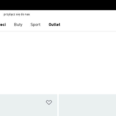
przyłącz się do nas
ieci
Buty
Sport
Outlet
 życzeń
Dodaj do listy życzeń