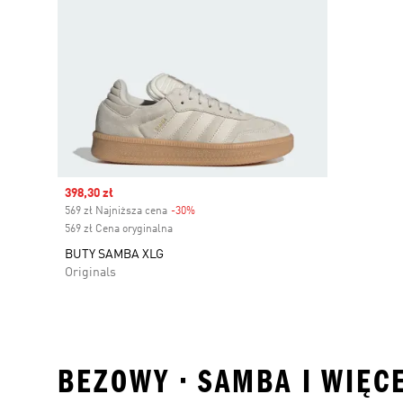
Sale price
398,30 zł
569 zł Najniższa cena
-30%
Discount
569 zł Cena oryginalna
BUTY SAMBA XLG
Originals
BEZOWY • SAMBA I WIĘC