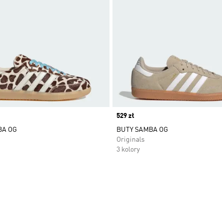
Price
529 zł
BA OG
BUTY SAMBA OG
Originals
3 kolory
 życzeń