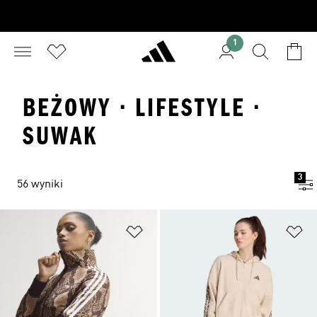
1
BEŻOWY · LIFESTYLE ·
SUWAK
3
56 wyniki
Dodaj do listy życzeń
Do