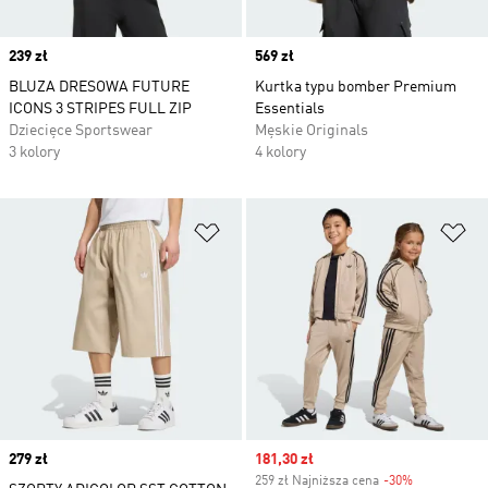
Price
239 zł
Price
569 zł
BLUZA DRESOWA FUTURE
Kurtka typu bomber Premium
ICONS 3 STRIPES FULL ZIP
Essentials
Dziecięce Sportswear
Męskie Originals
3 kolory
4 kolory
Dodaj do listy życzeń
Do
Price
279 zł
Sale price
181,30 zł
259 zł Najniższa cena
-30%
Discount