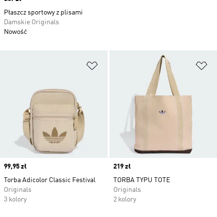
Płaszcz sportowy z plisami
Damskie Originals
Nowość
Dodaj do listy życzeń
Do
Price
99,95 zł
Price
219 zł
Torba Adicolor Classic Festival
TORBA TYPU TOTE
Originals
Originals
3 kolory
2 kolory