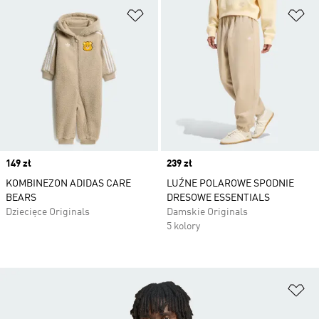
Dodaj do listy życzeń
Do
Price
149 zł
Price
239 zł
KOMBINEZON ADIDAS CARE
LUŹNE POLAROWE SPODNIE
BEARS
DRESOWE ESSENTIALS
Dziecięce Originals
Damskie Originals
5 kolory
Do