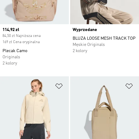
Current price
114,92 zł
Wyprzedane
84,50 zł Najniższa cena
BLUZA LOOSE MESH TRACK TOP
169 zł Cena oryginalna
Męskie Originals
Plecak Camo
2 kolory
Originals
2 kolory
Dodaj do listy życzeń
Do