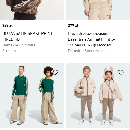
Price
329 zł
Price
279 zł
BLUZA SATIN SNAKE PRINT
Bluza dresowa Seasonal
FIREBIRD
Essentials Animal Print 3-
Damskie Originals
Stripes Full-Zip Hooded
2 kolory
Damskie Sportswear
Dodaj do listy życzeń
Do