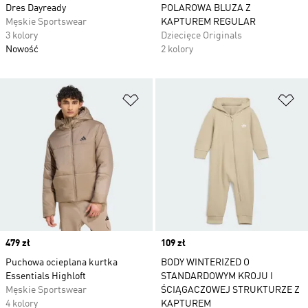
Dres Dayready
POLAROWA BLUZA Z
Męskie Sportswear
KAPTUREM REGULAR
3 kolory
Dziecięce Originals
Nowość
2 kolory
Dodaj do listy życzeń
Do
Price
479 zł
Price
109 zł
Puchowa ocieplana kurtka
BODY WINTERIZED O
Essentials Highloft
STANDARDOWYM KROJU I
Męskie Sportswear
ŚCIĄGACZOWEJ STRUKTURZE Z
4 kolory
KAPTUREM