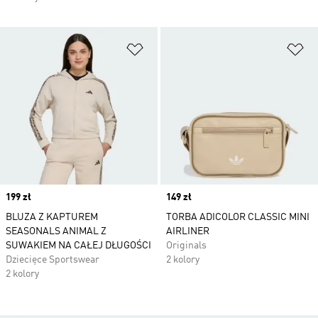
Dodaj do listy życzeń
Do
Price
199 zł
Price
149 zł
BLUZA Z KAPTUREM
TORBA ADICOLOR CLASSIC MINI
SEASONALS ANIMAL Z
AIRLINER
SUWAKIEM NA CAŁEJ DŁUGOŚCI
Originals
Dziecięce Sportswear
2 kolory
2 kolory