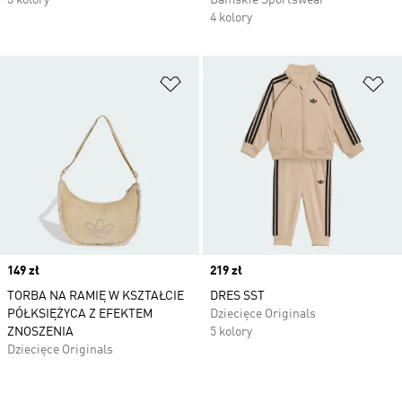
3 kolory
Damskie Sportswear
4 kolory
Dodaj do listy życzeń
Do
Price
149 zł
Price
219 zł
TORBA NA RAMIĘ W KSZTAŁCIE
DRES SST
PÓŁKSIĘŻYCA Z EFEKTEM
Dziecięce Originals
ZNOSZENIA
5 kolory
Dziecięce Originals