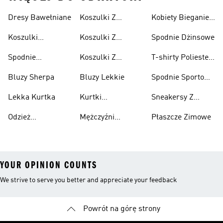
Dresy Bawełniane
Koszulki Z
Kobiety Bieganie I
Lifestyle
Nadrukiem
Lifestyle
Koszulki
Koszulki Z
Spodnie Dżinsowe
Męskie
Bawełniane
Nadrukiem
Spodnie
Koszulki Z
T-shirty Poliester
Damska
Bawełniane
Nadrukiem Dzieci
Z Recyklingu
Bluzy Sherpa
Bluzy Lekkie
Spodnie Sportowe
Poliester Z
Lekka Kurtka
Kurtki
Sneakersy Z
Recyklingu
Nieprzemakalny
Zamszową
Odzież
Mężczyźni
Płaszcze Zimowe
Cholewką
Przeciwdeszczowa
Bieganie I
YOUR OPINION COUNTS
We strive to serve you better and appreciate your feedback
Powrót na górę strony