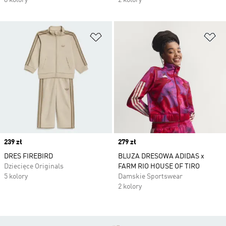
8 kolory
2 kolory
Dodaj do listy życzeń
Do
Price
239 zł
Price
279 zł
DRES FIREBIRD
BLUZA DRESOWA ADIDAS x
Dziecięce Originals
FARM RIO HOUSE OF TIRO
5 kolory
Damskie Sportswear
2 kolory