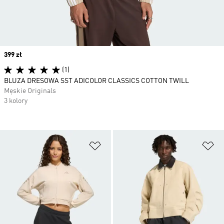
Price
399 zł
(1)
BLUZA DRESOWA SST ADICOLOR CLASSICS COTTON TWILL
Męskie Originals
3 kolory
Dodaj do listy życzeń
Do