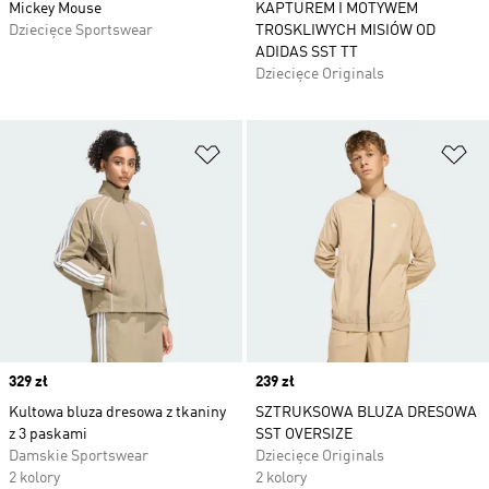
Mickey Mouse
KAPTUREM I MOTYWEM
Dziecięce Sportswear
TROSKLIWYCH MISIÓW OD
ADIDAS SST TT
Dziecięce Originals
Dodaj do listy życzeń
Do
Price
329 zł
Price
239 zł
Kultowa bluza dresowa z tkaniny
SZTRUKSOWA BLUZA DRESOWA
z 3 paskami
SST OVERSIZE
Damskie Sportswear
Dziecięce Originals
2 kolory
2 kolory