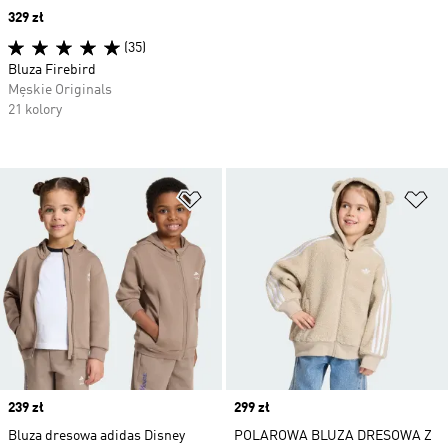
Price
329 zł
(35)
Bluza Firebird
Męskie Originals
21 kolory
Dodaj do listy życzeń
Do
Price
239 zł
Price
299 zł
Bluza dresowa adidas Disney
POLAROWA BLUZA DRESOWA Z