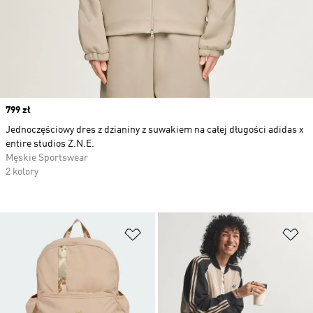
Price
799 zł
Jednoczęściowy dres z dzianiny z suwakiem na całej długości adidas x
entire studios Z.N.E.
Męskie Sportswear
2 kolory
Dodaj do listy życzeń
Do