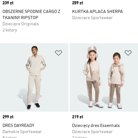
Price
239 zł
Price
259 zł
OBSZERNE SPODNIE CARGO Z
KURTKA APLACA SHERPA
TKANINY RIPSTOP
Dziecięce Sportswear
Dziecięce Originals
2 kolory
Dodaj do listy życzeń
Do
Price
299 zł
Price
219 zł
DRES DAYREADY
Dziecięcy dres Essentials
Damskie Sportswear
Dziecięce Sportswear