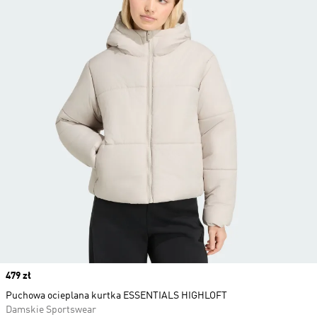
Price
479 zł
Puchowa ocieplana kurtka ESSENTIALS HIGHLOFT
Damskie Sportswear