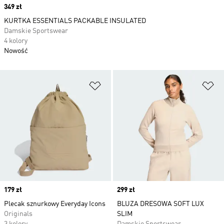
Price
349 zł
KURTKA ESSENTIALS PACKABLE INSULATED
Damskie Sportswear
4 kolory
Nowość
Dodaj do listy życzeń
Do
Price
179 zł
Price
299 zł
Plecak sznurkowy Everyday Icons
BLUZA DRESOWA SOFT LUX
Originals
SLIM