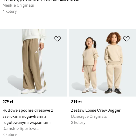
Męskie Originals
4 kolory
Dodaj do listy życzeń
Do
Price
279 zł
Price
219 zł
Kultowe spodnie dresowe z
Zestaw Loose Crew Jogger
szerokimi nogawkami z
Dziecięce Originals
regulowanymi wiązaniami
2 kolory
Damskie Sportswear
3 kolory