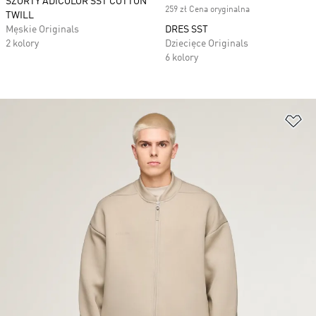
SZORTY ADICOLOR SST COTTON
259 zł Cena oryginalna
TWILL
Męskie Originals
DRES SST
2 kolory
Dziecięce Originals
6 kolory
Do