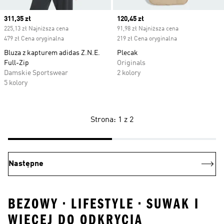
Current price
311,35 zł
Current price
120,45 zł
225,13 zł Najniższa cena
91,98 zł Najniższa cena
479 zł Cena oryginalna
219 zł Cena oryginalna
Bluza z kapturem adidas Z.N.E.
Plecak
Full-Zip
Originals
Damskie Sportswear
2 kolory
5 kolory
Strona: 1 z 2
Następne
BEZOWY • LIFESTYLE • SUWAK I
WIĘCEJ DO ODKRYCIA