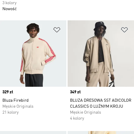
3 kolory
Nowość
Dodaj do listy życzeń
Do
Price
329 zł
Price
349 zł
Bluza Firebird
BLUZA DRESOWA SST ADICOLOR
Męskie Originals
CLASSICS O LUŹNYM KROJU
21 kolory
Męskie Originals
4 kolory