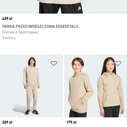
Price
439 zł
PARKA PRZECIWDESZCZOWA ESSENTIALS
Damskie Sportswear
2 kolory
Dodaj do listy życzeń
Do
Price
329 zł
Price
179 zł