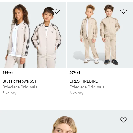
Dodaj do listy życzeń
Do
Price
199 zł
Price
279 zł
Bluza dresowa SST
DRES FIREBIRD
Dziecięce Originals
Dziecięce Originals
5 kolory
6 kolory
Do