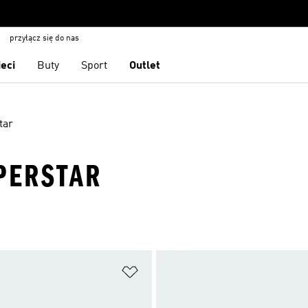
przyłącz się do nas
ieci
Buty
Sport
Outlet
tar
PERSTAR
 życzeń
Dodaj do listy życzeń