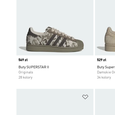
Price
569 zł
Price
529 zł
Buty SUPERSTAR II
Buty Supers
Originals
Damskie Or
28 kolory
34 kolory
Dodaj do listy