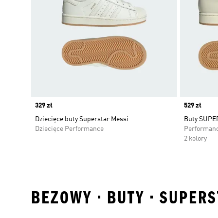
Price
329 zł
Price
529 zł
Dziecięce buty Superstar Messi
Buty SUPE
Dziecięce Performance
Performan
2 kolory
BEZOWY • BUTY • SUPERS