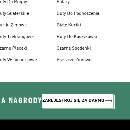
uty Do Rugby
Polary
uty Skaterskie
Buty Do Podnoszenia
Ciężarów
urtki Zimowe
Białe Kurtki
uty Trekkingowe
Buty Do Koszykówki
zarne Plecaki
Czarne Spodenki
uty Wspinaczkowe
Płaszcze Zimowe
NA NAGRODY
ZAREJESTRUJ SIĘ ZA DARMO