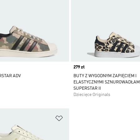
Price
279 zł
RSTAR ADV
BUTY Z WYGODNYM ZAPIĘCIEM I
ELASTYCZNYMI SZNUROWADŁAM
SUPERSTAR II
Dziecięce Originals
 życzeń
Dodaj do listy życzeń