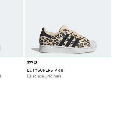
Price
399 zł
BUTY SUPERSTAR II
I
Dziecięce Originals