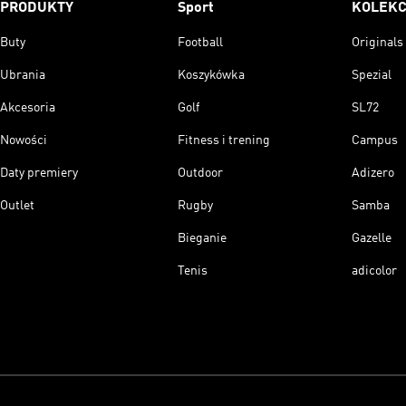
PRODUKTY
Sport
KOLEKC
Buty
Football
Originals
Ubrania
Koszykówka
Spezial
Akcesoria
Golf
SL72
Nowości
Fitness i trening
Campus
Daty premiery
Outdoor
Adizero
Outlet
Rugby
Samba
Bieganie
Gazelle
Tenis
adicolor