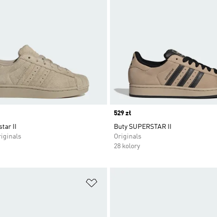
Price
529 zł
tar II
Buty SUPERSTAR II
iginals
Originals
28 kolory
 życzeń
Dodaj do listy życzeń