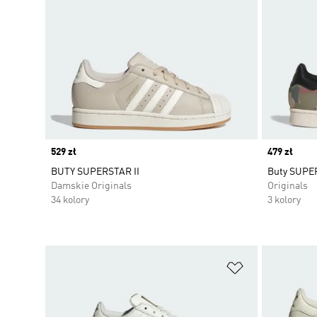
Price
529 zł
Price
479 zł
BUTY SUPERSTAR II
Buty SUPE
Damskie Originals
Originals
34 kolory
3 kolory
Dodaj do listy