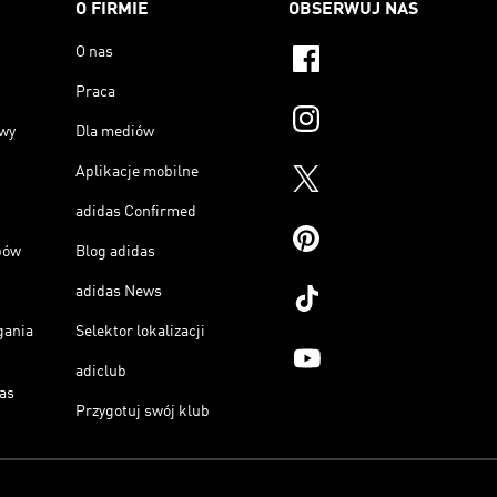
O FIRMIE
OBSERWUJ NAS
O nas
Praca
owy
Dla mediów
Aplikacje mobilne
adidas Confirmed
pów
Blog adidas
adidas News
gania
Selektor lokalizacji
adiclub
as
Przygotuj swój klub