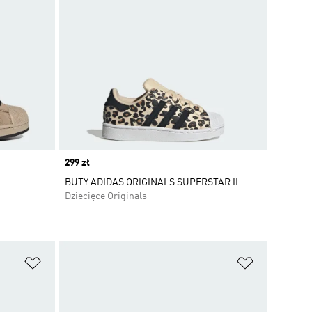
Price
299 zł
BUTY ADIDAS ORIGINALS SUPERSTAR II
Dziecięce Originals
Dodaj do listy życzeń
Dodaj do li