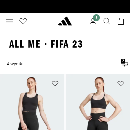
1
ALL ME · FIFA 23
2
4 wyniki
Dodaj do listy życzeń
Do