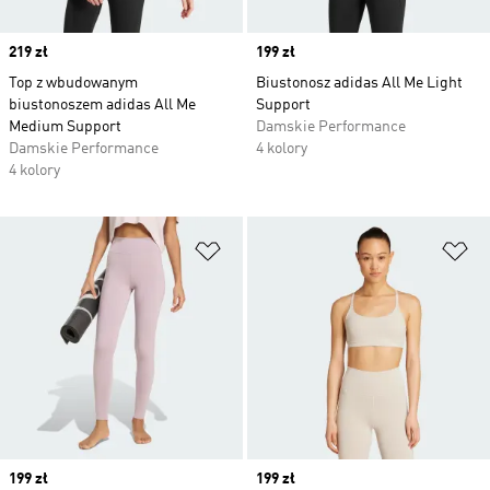
Price
219 zł
Price
199 zł
Top z wbudowanym
Biustonosz adidas All Me Light
biustonoszem adidas All Me
Support
Medium Support
Damskie Performance
Damskie Performance
4 kolory
4 kolory
Dodaj do listy życzeń
Do
Price
199 zł
Price
199 zł