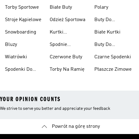
Przeciwdeszczowe
Wspinaczkowe
Torby Sportowe
Białe Buty
Polary
Stroje Kąpielowe
Odzież Sportowa
Buty Do
Podnoszenia
Snowboarding
Kurtki
Białe Kurtki
Ciężarów
Narciarskie
Bluzy
Spodnie
Buty Do
Narciarskie
Koszykówki
Wiatrówki
Czerwone Buty
Czarne Spodenki
Spodenki Do
Torby Na Ramię
Płaszcze Zimowe
Kolan
YOUR OPINION COUNTS
We strive to serve you better and appreciate your feedback
Powrót na górę strony