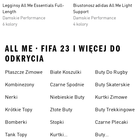
Legginsy All Me Essentials Full-
Biustonosz adidas All Me Light
Length
Support
Damskie Performance
Damskie Performance
6 kolory
4 kolory
ALL ME • FIFA 23 I WIĘCEJ DO
ODKRYCIA
Płaszcze Zimowe
Białe Koszulki
Buty Do Rugby
Kombinezony
Czarne Spodnie
Buty Skaterskie
Nerki
Niebieskie Buty
Kurtki Zimowe
Krótkie Topy
Złote Buty
Buty Trekkingowe
Bomberki
Stopki
Czarne Plecaki
Tank Topy
Kurtki
Buty