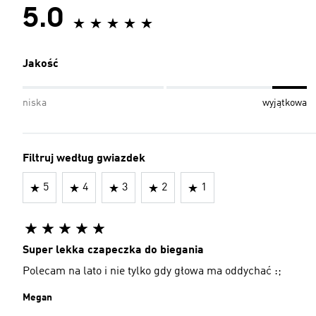
5.0
Jakość
niska
wyjątkowa
Filtruj według gwiazdek
5
4
3
2
1
Super lekka czapeczka do biegania
Polecam na lato i nie tylko gdy głowa ma oddychać :;
Megan