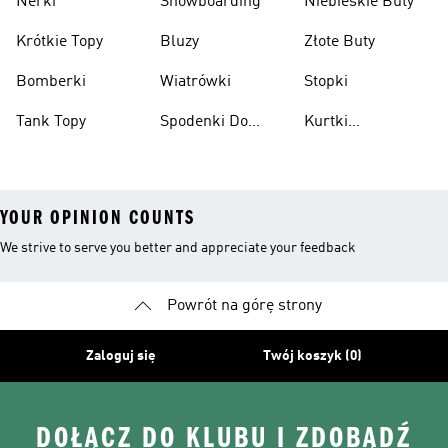
Nerki
Snowboarding
Niebieskie Buty
Krótkie Topy
Bluzy
Złote Buty
Bomberki
Wiatrówki
Stopki
Tank Topy
Spodenki Do
Kurtki
Kolan
Przeciwdeszczowe
YOUR OPINION COUNTS
We strive to serve you better and appreciate your feedback
Powrót na górę strony
Zaloguj się
Twój koszyk (0)
DOŁĄCZ DO KLUBU I ZDOBĄDŹ