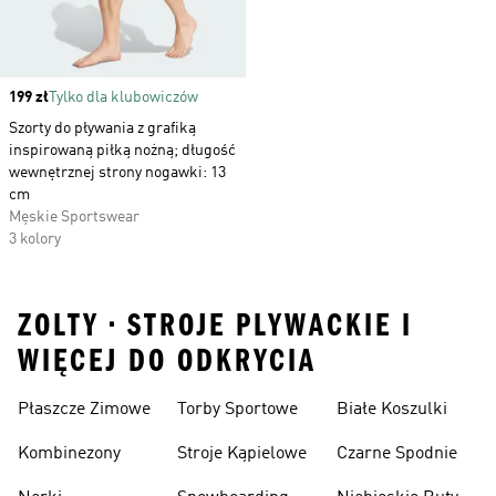
Price
199 zł
Tylko dla klubowiczów
Szorty do pływania z grafiką
inspirowaną piłką nożną; długość
wewnętrznej strony nogawki: 13
cm
Męskie Sportswear
3 kolory
ZOLTY • STROJE PLYWACKIE I
WIĘCEJ DO ODKRYCIA
Płaszcze Zimowe
Torby Sportowe
Białe Koszulki
Kombinezony
Stroje Kąpielowe
Czarne Spodnie