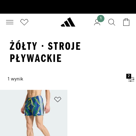
1
ŻÓŁTY · STROJE
PŁYWACKIE
2
1 wynik
Dodaj do listy życzeń