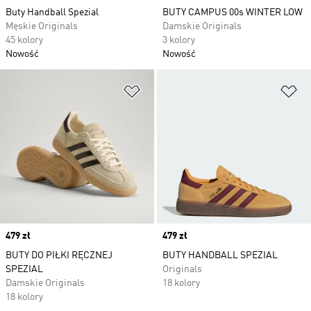
Buty Handball Spezial
BUTY CAMPUS 00s WINTER LOW
Męskie Originals
Damskie Originals
45 kolory
3 kolory
Nowość
Nowość
Dodaj do listy życzeń
Do
Price
479 zł
Price
479 zł
BUTY DO PIŁKI RĘCZNEJ
BUTY HANDBALL SPEZIAL
SPEZIAL
Originals
Damskie Originals
18 kolory
18 kolory