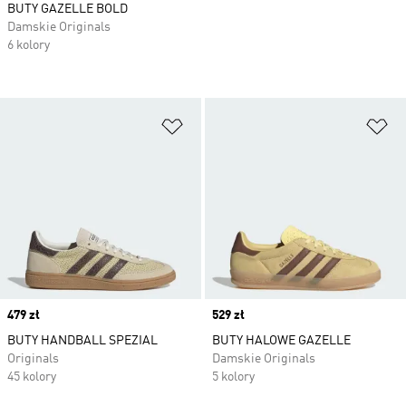
BUTY GAZELLE BOLD
Damskie Originals
6 kolory
Dodaj do listy życzeń
Do
Price
479 zł
Price
529 zł
BUTY HANDBALL SPEZIAL
BUTY HALOWE GAZELLE
Originals
Damskie Originals
45 kolory
5 kolory