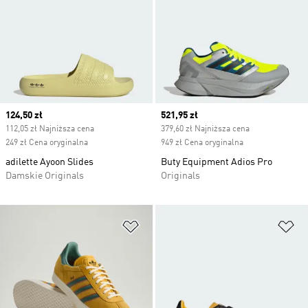
Current price
124,50 zł
Current price
521,95 zł
112,05 zł Najniższa cena
379,60 zł Najniższa cena
249 zł Cena oryginalna
949 zł Cena oryginalna
adilette Ayoon Slides
Buty Equipment Adios Pro
Damskie Originals
Originals
Dodaj do listy życzeń
Do