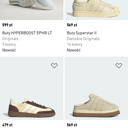
Price
599 zł
Price
569 zł
Buty HYPERBOOST EPHR LT
Buty Superstar II
Originals
Damskie Originals
5 kolory
14 kolory
Nowość
Nowość
Dodaj do listy życzeń
Do
Price
479 zł
Price
569 zł