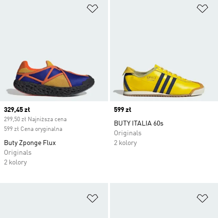
Dodaj do listy życzeń
Do
Current price
329,45 zł
Price
599 zł
299,50 zł Najniższa cena
BUTY ITALIA 60s
599 zł Cena oryginalna
Originals
Buty Zponge Flux
2 kolory
Originals
2 kolory
Dodaj do listy życzeń
Do