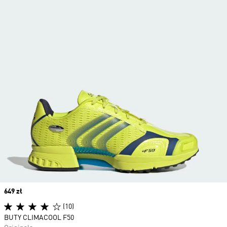
Price
649 zł
(10)
BUTY CLIMACOOL F50