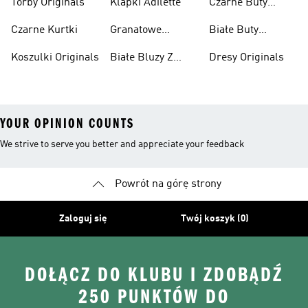
Torby Originals
Klapki Adilette
Czarne Buty
Superstar
Czarne Kurtki
Granatowe
Białe Buty
Płaszcze
Superstar
Koszulki Originals
Białe Bluzy Z
Dresy Originals
Kapturem
YOUR OPINION COUNTS
We strive to serve you better and appreciate your feedback
Powrót na górę strony
Zaloguj się
Twój koszyk (0)
DOŁĄCZ DO KLUBU I ZDOBĄDŹ
250 PUNKTÓW DO