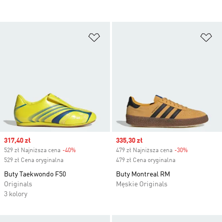
Dodaj do listy życzeń
Do
Sale price
317,40 zł
Sale price
335,30 zł
529 zł Najniższa cena
-40%
Discount
479 zł Najniższa cena
-30%
Discount
529 zł Cena oryginalna
479 zł Cena oryginalna
Buty Taekwondo F50
Buty Montreal RM
Originals
Męskie Originals
3 kolory