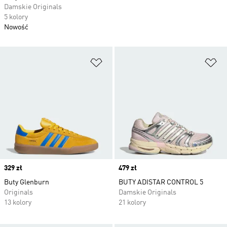
Damskie Originals
5 kolory
Nowość
Dodaj do listy życzeń
Do
Price
329 zł
Price
479 zł
Buty Glenburn
BUTY ADISTAR CONTROL 5
Originals
Damskie Originals
13 kolory
21 kolory