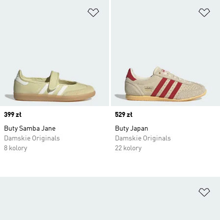
Dodaj do listy życzeń
Do
Price
399 zł
Price
529 zł
Buty Samba Jane
Buty Japan
Damskie Originals
Damskie Originals
8 kolory
22 kolory
Do