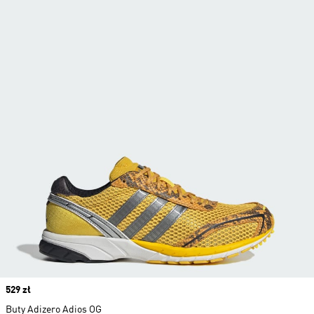
Price
529 zł
Buty Adizero Adios OG