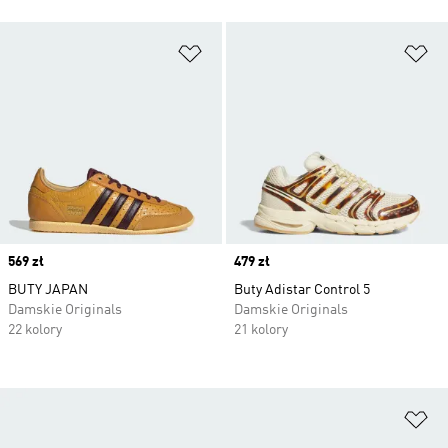
Dodaj do listy życzeń
Do
Price
569 zł
Price
479 zł
BUTY JAPAN
Buty Adistar Control 5
Damskie Originals
Damskie Originals
22 kolory
21 kolory
Do