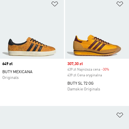
Dodaj do listy życzeń
Do
Price
649 zł
Sale price
307,30 zł
439 zł Najniższa cena
-30%
Discount
BUTY MEXICANA
439 zł Cena oryginalna
Originals
BUTY SL 72 OG
Damskie Originals
Do