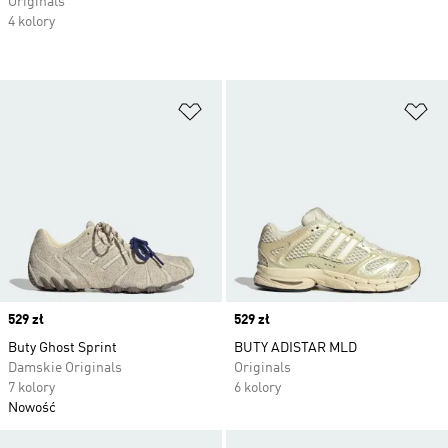
Originals
4 kolory
Dodaj do listy życzeń
Do
Price
529 zł
Price
529 zł
Buty Ghost Sprint
BUTY ADISTAR MLD
Damskie Originals
Originals
7 kolory
6 kolory
Nowość