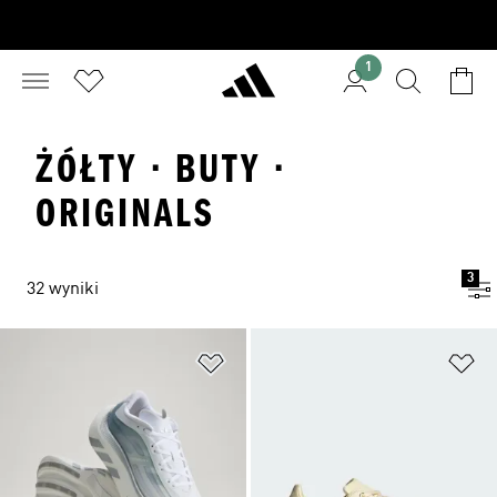
1
ŻÓŁTY · BUTY ·
ORIGINALS
3
32 wyniki
Dodaj do listy życzeń
Do