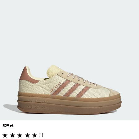
Price
529 zł
(1)