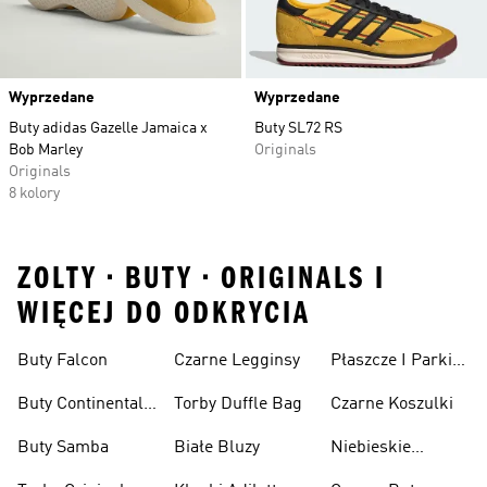
Wyprzedane
Wyprzedane
Buty adidas Gazelle Jamaica x
Buty SL72 RS
Bob Marley
Originals
Originals
8 kolory
ZOLTY • BUTY • ORIGINALS I
WIĘCEJ DO ODKRYCIA
Buty Falcon
Czarne Legginsy
Płaszcze I Parki
Originals
Buty Continental
Torby Duffle Bag
Czarne Koszulki
80
Buty Samba
Białe Bluzy
Niebieskie
Koszulki Polo