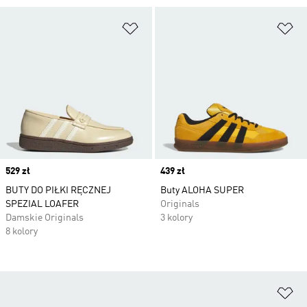
Dodaj do listy życzeń
Do
Price
529 zł
Price
439 zł
BUTY DO PIŁKI RĘCZNEJ
Buty ALOHA SUPER
SPEZIAL LOAFER
Originals
Damskie Originals
3 kolory
8 kolory
Do