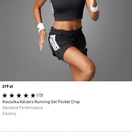
Price
219 zł
(15)
Koszulka Adizero Running Gel Pocket Crop
Damskie Performance
3 kolory