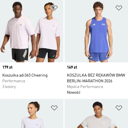
Dodaj do listy życzeń
Do
Price
179 zł
Price
149 zł
Koszulka adi365 Cheering
KOSZULKA BEZ RĘKAWÓW BMW
Performance
BERLIN-MARATHON 2026
3 kolory
Męskie Performance
Nowość
Dodaj do listy życzeń
Do