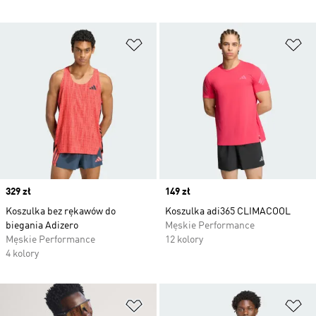
Dodaj do listy życzeń
Do
Price
329 zł
Price
149 zł
Koszulka bez rękawów do
Koszulka adi365 CLIMACOOL
biegania Adizero
Męskie Performance
Męskie Performance
12 kolory
4 kolory
Dodaj do listy życzeń
Do