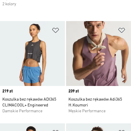
2 kolory
Dodaj do listy życzeń
Do
Price
219 zł
Price
239 zł
Koszulka bez rękawów ADI365
Koszulka bez rękawów Adi365
CLIMACOOL+ Engineered
H.Koumori
Damskie Performance
Męskie Performance