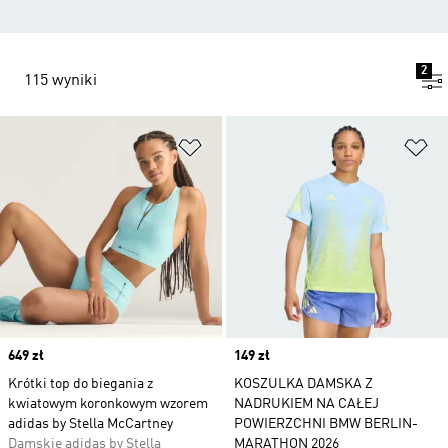
2
115 wyniki
Dodaj do listy życzeń
Do
Price
649 zł
Price
149 zł
Krótki top do biegania z
KOSZULKA DAMSKA Z
kwiatowym koronkowym wzorem
NADRUKIEM NA CAŁEJ
adidas by Stella McCartney
POWIERZCHNI BMW BERLIN-
Damskie adidas by Stella
MARATHON 2026