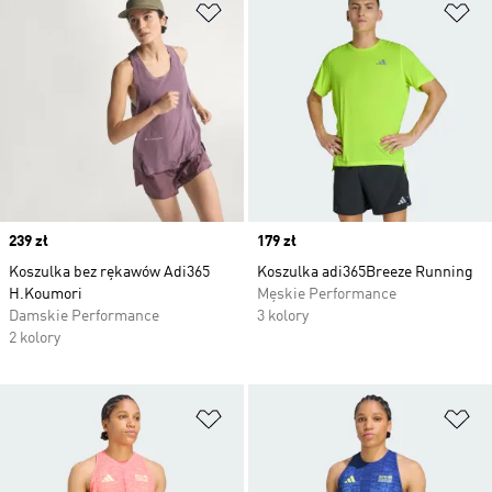
Dodaj do listy życzeń
Do
Price
239 zł
Price
179 zł
Koszulka bez rękawów Adi365
Koszulka adi365Breeze Running
H.Koumori
Męskie Performance
Damskie Performance
3 kolory
2 kolory
Dodaj do listy życzeń
Do