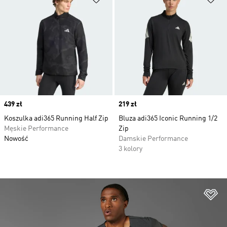
Price
439 zł
Price
219 zł
Koszulka adi365 Running Half Zip
Bluza adi365 Iconic Running 1/2
Męskie Performance
Zip
Nowość
Damskie Performance
3 kolory
Do