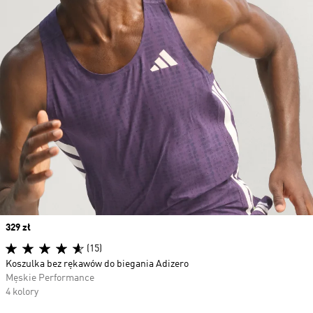
Price
329 zł
(15)
Koszulka bez rękawów do biegania Adizero
Męskie Performance
4 kolory