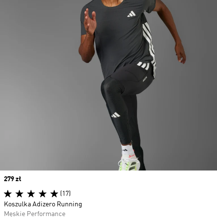
Price
279 zł
(17)
Koszulka Adizero Running
Męskie Performance