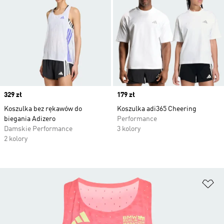
Price
329 zł
Price
179 zł
Koszulka bez rękawów do
Koszulka adi365 Cheering
biegania Adizero
Performance
Damskie Performance
3 kolory
2 kolory
Do