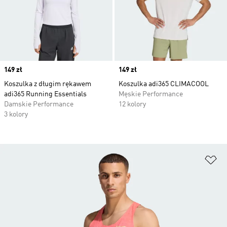
Price
149 zł
Price
149 zł
Koszulka z długim rękawem
Koszulka adi365 CLIMACOOL
adi365 Running Essentials
Męskie Performance
Damskie Performance
12 kolory
3 kolory
Do