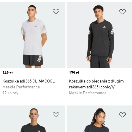
Dodaj do listy życzeń
Do
Price
149 zł
Price
179 zł
Koszulka adi365 CLIMACOOL
Koszulka do biegania z długim
Męskie Performance
rękawem adi365 Iconic///
12 kolory
Męskie Performance
Dodaj do listy życzeń
Do