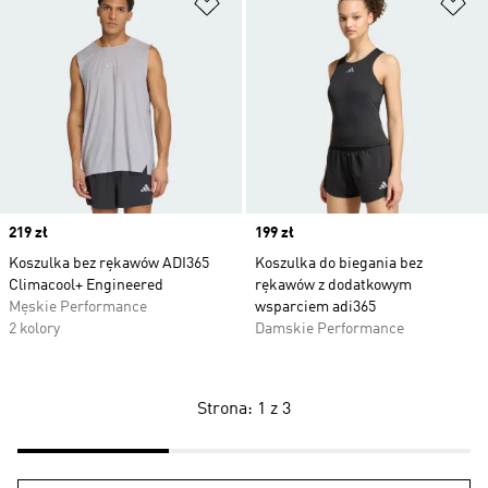
Dodaj do listy życzeń
Do
Price
219 zł
Price
199 zł
Koszulka bez rękawów ADI365
Koszulka do biegania bez
Climacool+ Engineered
rękawów z dodatkowym
Męskie Performance
wsparciem adi365
2 kolory
Damskie Performance
Strona: 1 z 3