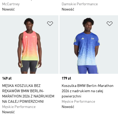
McCartney
Damskie Performance
Nowość
Nowość
Dodaj do listy życzeń
Do
Price
149 zł
Price
179 zł
MĘSKA KOSZULKA BEZ
Koszulka BMW Berlin-Marathon
RĘKAWÓW BMW BERLIN-
2026 z nadrukiem na całej
MARATHON 2026 Z NADRUKIEM
powierzchni
NA CAŁEJ POWIERZCHNI
Męskie Performance
Męskie Performance
Nowość
Nowość