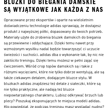
BLUZKI DO BIEGANIA DAMSKIE
SĄ WYJĄTKOWE JAK KAŻDA Z NAS
Opracowane przez ekspertów i oparte na wieloletnim
doświadczeniu technologie adidas sprawiają, że dostajesz
produkt z najwyższej półki, dopasowany do twoich potrzeb.
Materiały użyte do zrobienia bluzek damskich do biegania
są przewiewne i oddychające. Dzięki temu nawet przy
wzmożonym wysiłku nadal będzie towarzyszyć ci uczucie
świeżości i suchości. adidas dba o wykonanie tak, by nic nie
zakłóciło treningu. Dzięki temu możesz w pełni zająć się
ćwiczeniem. Wśród crop topów damskich są i takie z
różnymi wycięciami, które nie tylko dobrze wentylują, ale są
także ciekawym detalem, dodającym bluzce stylu. W
bluzkach adidas znajdziesz też detale z siateczki, które są
nie tylko praktyczne, ale nadają też bluzce
niepowtarzalnego charakteru. Lubisz odkrywać brzuch lub
plecy? Poszukaj eksponujących te miejsca modeli adidas.
Kto powiedział, że podczas treningu masz wyglądać nudno?