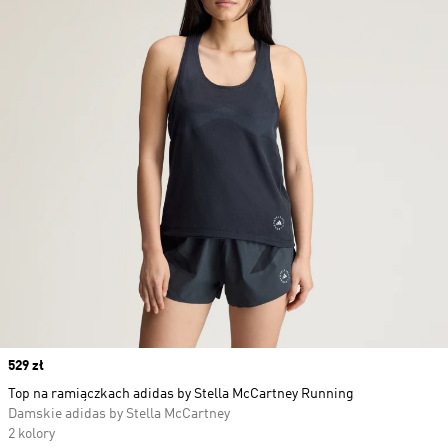
Price
529 zł
Top na ramiączkach adidas by Stella McCartney Running
Damskie adidas by Stella McCartney
2 kolory