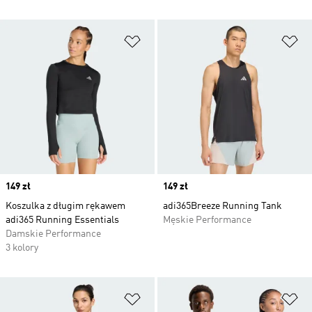
Dodaj do listy życzeń
Do
Price
149 zł
Price
149 zł
Koszulka z długim rękawem
adi365Breeze Running Tank
adi365 Running Essentials
Męskie Performance
Damskie Performance
3 kolory
Dodaj do listy życzeń
Do