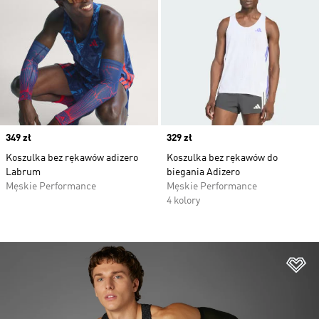
Price
349 zł
Price
329 zł
Koszulka bez rękawów adizero
Koszulka bez rękawów do
Labrum
biegania Adizero
Męskie Performance
Męskie Performance
4 kolory
Do