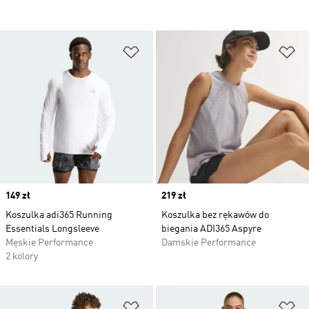
Dodaj do listy życzeń
Do
Price
149 zł
Price
219 zł
Koszulka adi365 Running
Koszulka bez rękawów do
Essentials Longsleeve
biegania ADI365 Aspyre
Męskie Performance
Damskie Performance
2 kolory
Dodaj do listy życzeń
Do