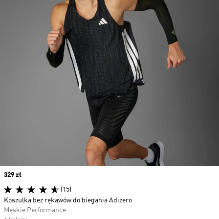
Price
329 zł
(15)
Koszulka bez rękawów do biegania Adizero
Męskie Performance