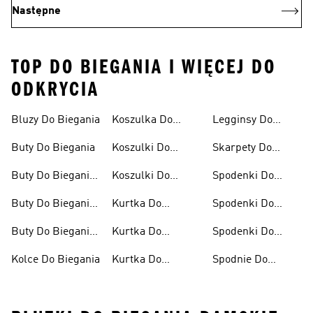
Następne
TOP DO BIEGANIA I WIĘCEJ DO
ODKRYCIA
Bluzy Do Biegania
Koszulka Do
Legginsy Do
Biegania
Biegania
Buty Do Biegania
Koszulki Do
Skarpety Do
Biegania Damskie
Biegania
Buty Do Biegania
Koszulki Do
Spodenki Do
Damskie
Biegania Męskie
Biegania
Buty Do Biegania
Kurtka Do
Spodenki Do
Męskie
Biegania
Biegania Damskie
Buty Do Biegania
Kurtka Do
Spodenki Do
Po Asfalcie
Biegania Damska
Biegania Męskie
Kolce Do Biegania
Kurtka Do
Spodnie Do
Biegania Męska
Biegania