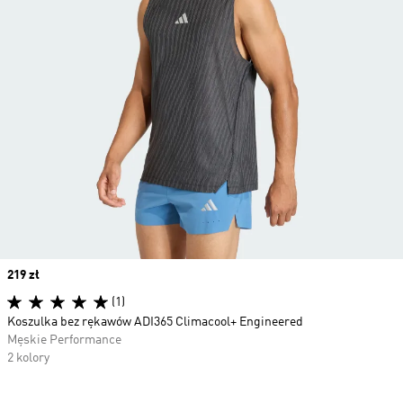
Price
219 zł
(1)
Koszulka bez rękawów ADI365 Climacool+ Engineered
Męskie Performance
2 kolory