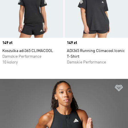
Price
149 zł
Price
149 zł
Koszulka adi365 CLIMACOOL
ADI365 Running Climacool Iconic
Damskie Performance
T-Shirt
10 kolory
Damskie Performance
Do