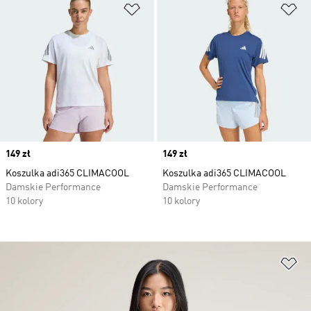
Dodaj do listy życzeń
Do
Price
149 zł
Price
149 zł
Koszulka adi365 CLIMACOOL
Koszulka adi365 CLIMACOOL
Damskie Performance
Damskie Performance
10 kolory
10 kolory
Do