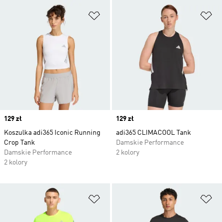
Dodaj do listy życzeń
Do
Price
129 zł
Price
129 zł
Koszulka adi365 Iconic Running
adi365 CLIMACOOL Tank
Crop Tank
Damskie Performance
Damskie Performance
2 kolory
2 kolory
Dodaj do listy życzeń
Do