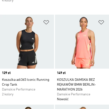
4 kolory
Dodaj do listy życzeń
Do
Price
129 zł
Price
149 zł
Koszulka adi365 Iconic Running
KOSZULKA DAMSKA BEZ
Crop Tank
RĘKAWÓW BMW BERLIN-
Damskie Performance
MARATHON 2026
2 kolory
Damskie Performance
Nowość