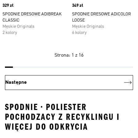
Price
329 zł
Price
349 zł
SPODNIE DRESOWE ADIBREAK
SPODNIE DRESOWE ADICOLOR
CLASSIC
LOOSE
Męskie Originals
Męskie Originals
2 kolory
6 kolory
Strona: 1 z 16
Następne
SPODNIE • POLIESTER
POCHODZACY Z RECYKLINGU I
WIĘCEJ DO ODKRYCIA