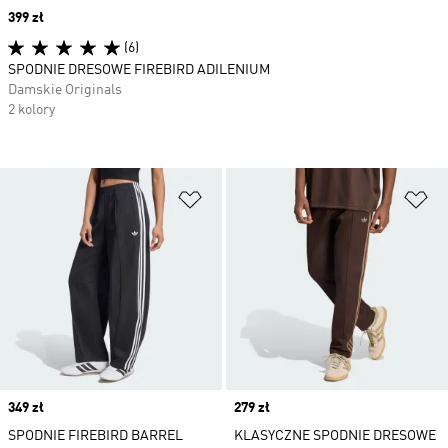
Price
399 zł
(6)
SPODNIE DRESOWE FIREBIRD ADILENIUM
Damskie Originals
2 kolory
Dodaj do listy życzeń
Do
Price
349 zł
Price
279 zł
SPODNIE FIREBIRD BARREL
KLASYCZNE SPODNIE DRESOWE