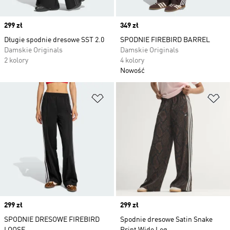
Price
299 zł
Price
349 zł
Długie spodnie dresowe SST 2.0
SPODNIE FIREBIRD BARREL
Damskie Originals
Damskie Originals
2 kolory
4 kolory
Nowość
Dodaj do listy życzeń
Do
Price
299 zł
Price
299 zł
SPODNIE DRESOWE FIREBIRD
Spodnie dresowe Satin Snake