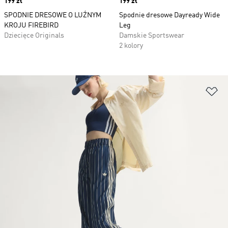
Price
199 zł
Price
199 zł
SPODNIE DRESOWE O LUŹNYM
Spodnie dresowe Dayready Wide
KROJU FIREBIRD
Leg
Dziecięce Originals
Damskie Sportswear
2 kolory
Do