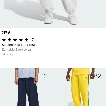
Price
329 zł
(17)
Spodnie Soft Lux Loose
Damskie Sportswear
5 kolory
Dodaj do listy życzeń
Do