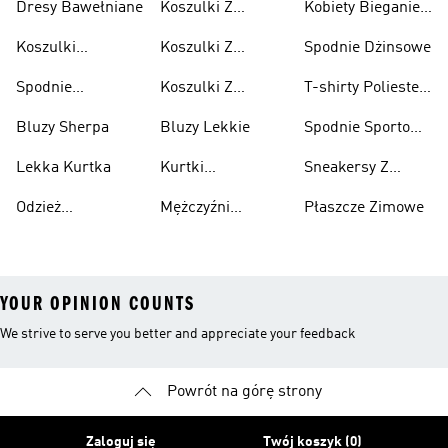
Dresy Bawełniane
Koszulki Z
Kobiety Bieganie I
Lifestyle
Nadrukiem
Lifestyle
Koszulki
Koszulki Z
Spodnie Dżinsowe
Męskie
Bawełniane
Nadrukiem
Spodnie
Koszulki Z
T-shirty Poliester
Damska
Bawełniane
Nadrukiem Dzieci
Z Recyklingu
Bluzy Sherpa
Bluzy Lekkie
Spodnie Sportowe
Poliester Z
Lekka Kurtka
Kurtki
Sneakersy Z
Recyklingu
Nieprzemakalny
Zamszową
Odzież
Mężczyźni
Płaszcze Zimowe
Cholewką
Przeciwdeszczowa
Bieganie I
YOUR OPINION COUNTS
We strive to serve you better and appreciate your feedback
Powrót na górę strony
Zaloguj się
Twój koszyk (0)