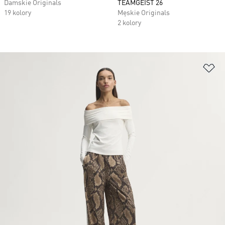
Damskie Originals
TEAMGEIST 26
19 kolory
Męskie Originals
2 kolory
Do