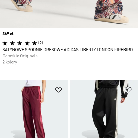
Price
369 zł
(2)
SATYNOWE SPODNIE DRESOWE ADIDAS LIBERTY LONDON FIREBIRD
Damskie Originals
2 kolory
Dodaj do listy życzeń
Do