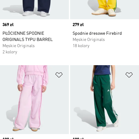
Price
369 zł
Price
279 zł
PŁÓCIENNE SPODNIE
Spodnie dresowe Firebird
ORIGINALS TYPU BARREL
Męskie Originals
Męskie Originals
18 kolory
2 kolory
Dodaj do listy życzeń
Do