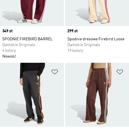
Price
349 zł
Price
299 zł
SPODNIE FIREBIRD BARREL
Spodnie dresowe Firebird Loose
Damskie Originals
Damskie Originals
4 kolory
19 kolory
Nowość
Dodaj do listy życzeń
Do