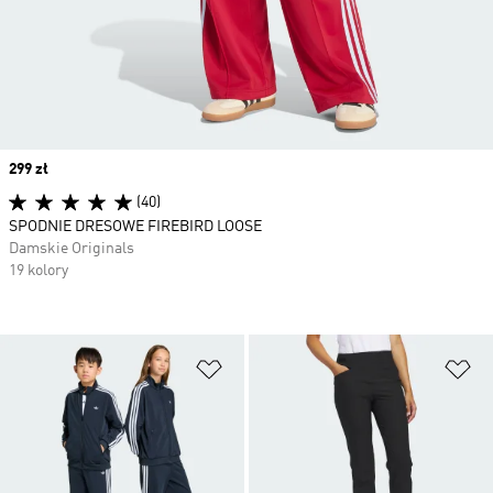
Price
299 zł
(40)
SPODNIE DRESOWE FIREBIRD LOOSE
Damskie Originals
19 kolory
Dodaj do listy życzeń
Do