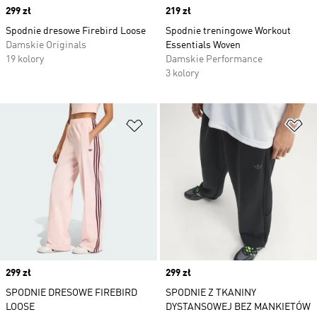
Price
299 zł
Price
219 zł
Spodnie dresowe Firebird Loose
Spodnie treningowe Workout
Damskie Originals
Essentials Woven
19 kolory
Damskie Performance
3 kolory
Dodaj do listy życzeń
Do
Price
299 zł
Price
299 zł
SPODNIE DRESOWE FIREBIRD
SPODNIE Z TKANINY
LOOSE
DYSTANSOWEJ BEZ MANKIETÓW