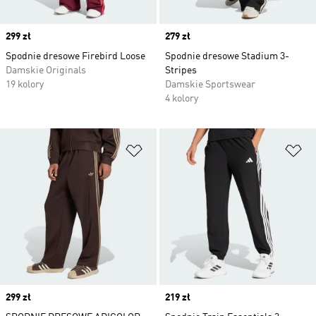
Price
299 zł
Price
279 zł
Spodnie dresowe Firebird Loose
Spodnie dresowe Stadium 3-
Damskie Originals
Stripes
19 kolory
Damskie Sportswear
4 kolory
Dodaj do listy życzeń
Do
Price
299 zł
Price
219 zł