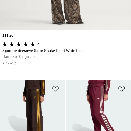
Price
299 zł
(4)
Spodnie dresowe Satin Snake Print Wide Leg
Damskie Originals
2 kolory
Dodaj do listy życzeń
Do