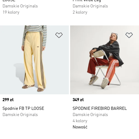
LOOSE
Print Wide Leg
Damskie Originals
Damskie Originals
19 kolory
2 kolory
Dodaj do listy życzeń
Do
Price
299 zł
Price
349 zł
Spodnie FB TP LOOSE
SPODNIE FIREBIRD BARREL
Damskie Originals
Damskie Originals
4 kolory
Nowość