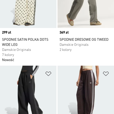
Price
299 zł
Price
369 zł
SPODNIE SATIN POLKA DOTS
SPODNIE DRESOWE OG TWEED
WIDE LEG
Damskie Originals
Damskie Originals
2 kolory
7 kolory
Nowość
Dodaj do listy życzeń
Do