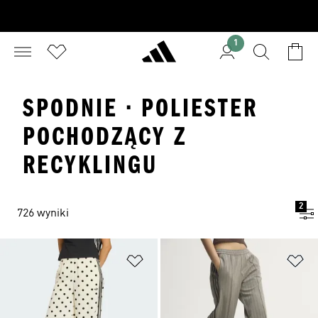
1
SPODNIE · POLIESTER
POCHODZĄCY Z
RECYKLINGU
2
726 wyniki
Dodaj do listy życzeń
Do