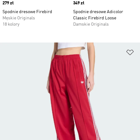
Price
279 zł
Price
349 zł
Spodnie dresowe Firebird
Spodnie dresowe Adicolor
Męskie Originals
Classic Firebird Loose
18 kolory
Damskie Originals
Do