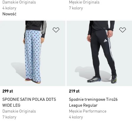
Damskie Originals
Męskie Originals
4 kolory
7 kolory
Nowość
Dodaj do listy życzeń
Do
Price
299 zł
Price
219 zł
SPODNIE SATIN POLKA DOTS
Spodnie treningowe Tiro26
WIDE LEG
League Regular
Damskie Originals
Męskie Performance
7 kolory
4 kolory