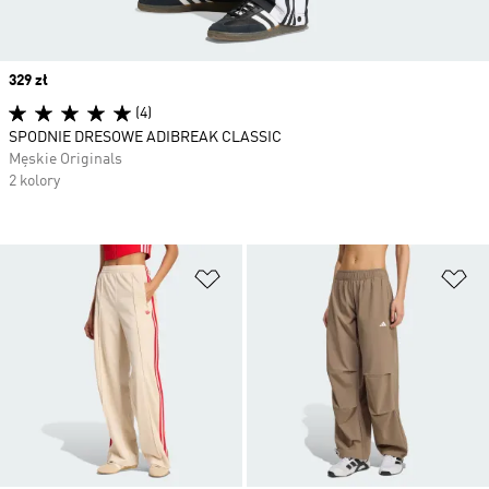
Price
329 zł
(4)
SPODNIE DRESOWE ADIBREAK CLASSIC
Męskie Originals
2 kolory
Dodaj do listy życzeń
Do