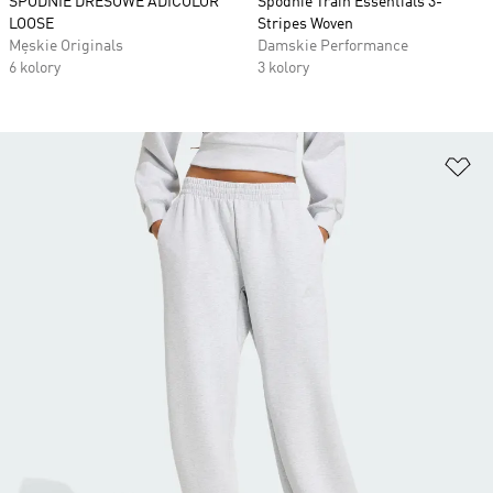
SPODNIE DRESOWE ADICOLOR
Spodnie Train Essentials 3-
LOOSE
Stripes Woven
Męskie Originals
Damskie Performance
6 kolory
3 kolory
Do