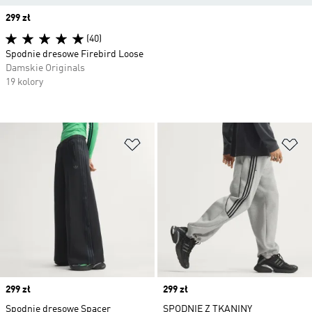
Price
299 zł
(40)
Spodnie dresowe Firebird Loose
Damskie Originals
19 kolory
Dodaj do listy życzeń
Do
Price
299 zł
Price
299 zł
Spodnie dresowe Spacer
SPODNIE Z TKANINY