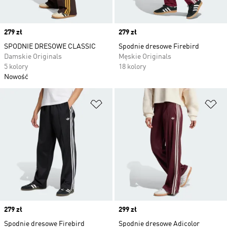
Price
279 zł
Price
279 zł
SPODNIE DRESOWE CLASSIC
Spodnie dresowe Firebird
Damskie Originals
Męskie Originals
5 kolory
18 kolory
Nowość
Dodaj do listy życzeń
Do
Price
279 zł
Price
299 zł
Spodnie dresowe Firebird
Spodnie dresowe Adicolor