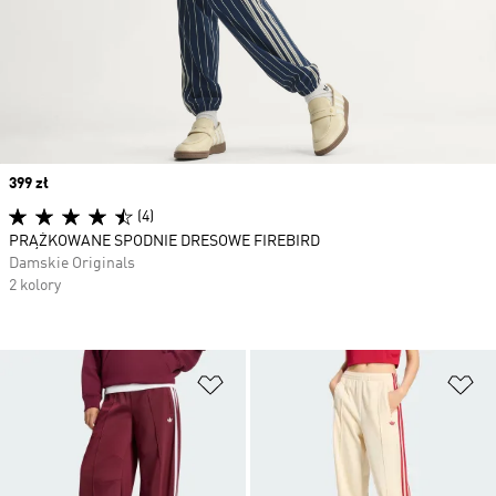
Price
399 zł
(4)
PRĄŻKOWANE SPODNIE DRESOWE FIREBIRD
Damskie Originals
2 kolory
Dodaj do listy życzeń
Do