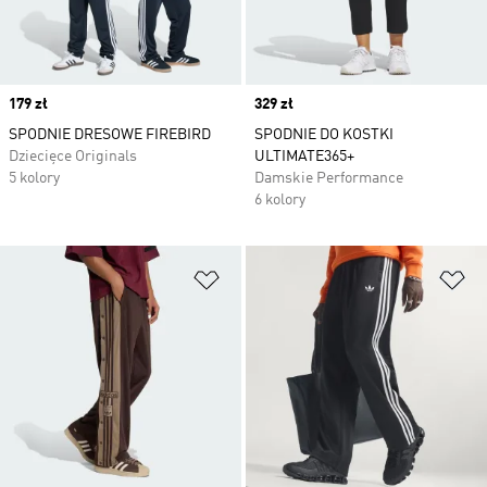
Price
179 zł
Price
329 zł
SPODNIE DRESOWE FIREBIRD
SPODNIE DO KOSTKI
Dziecięce Originals
ULTIMATE365+
5 kolory
Damskie Performance
6 kolory
Dodaj do listy życzeń
Do