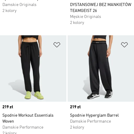
Damskie Originals
DYSTANSOWEJ BEZ MANKIETÓW
2 kolory
TEAMGEIST 26
Męskie Originals
2 kolory
Dodaj do listy życzeń
Do
Price
219 zł
Price
219 zł
Spodnie Workout Essentials
Spodnie Hyperglam Barrel
Woven
Damskie Performance
Damskie Performance
2 kolory
2 kolory