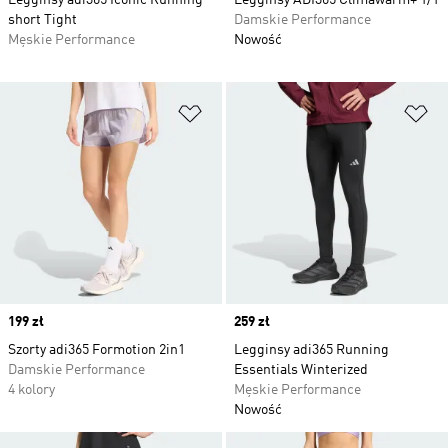
Legginsy adi365 Iconic Running
Legginsy ADI365 Climawarm+ 1/1
short Tight
Damskie Performance
Męskie Performance
Nowość
Dodaj do listy życzeń
Do
Price
199 zł
Price
259 zł
Szorty adi365 Formotion 2in1
Legginsy adi365 Running
Damskie Performance
Essentials Winterized
4 kolory
Męskie Performance
Nowość