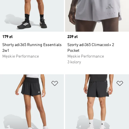
Price
179 zł
Price
239 zł
Shorty adi365 Running Essentials
Szorty adi365 Climacool+ 2
2w1
Pocket
Męskie Performance
Męskie Performance
3 kolory
Dodaj do listy życzeń
Do