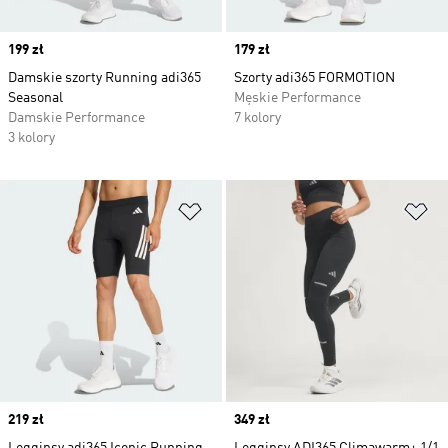
Price
199 zł
Price
179 zł
Damskie szorty Running adi365
Szorty adi365 FORMOTION
Seasonal
Męskie Performance
Damskie Performance
7 kolory
3 kolory
Dodaj do listy życzeń
Do
Price
219 zł
Price
349 zł