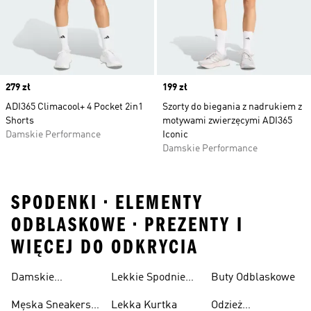
Price
279 zł
Price
199 zł
ADI365 Climacool+ 4 Pocket 2in1
Szorty do biegania z nadrukiem z
Shorts
motywami zwierzęcymi ADI365
Damskie Performance
Iconic
Damskie Performance
SPODENKI • ELEMENTY
ODBLASKOWE • PREZENTY I
WIĘCEJ DO ODKRYCIA
Damskie
Lekkie Spodnie
Buty Odblaskowe
Sneakersy
Sportowe
Męska Sneakersy
Lekka Kurtka
Odzież