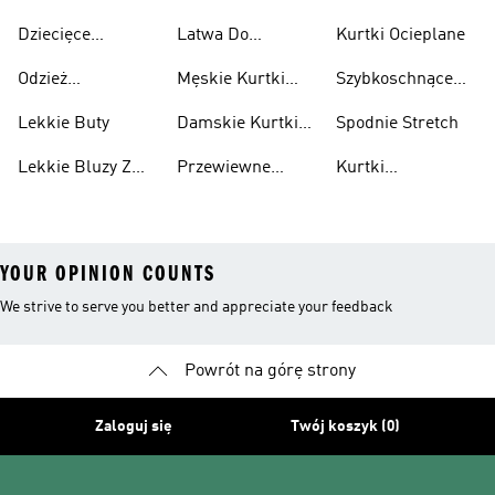
Przewiewne
Przewiewne
Odblaskowa
Dziecięce
Latwa Do
Kurtki Ocieplane
Sneakersy
Spakowania
Odzież
Męskie Kurtki
Szybkoschnące
Przewiewne
Kurtki
Przeciwdeszczowa
Wodoodporne
Koszulki
Lekkie Buty
Damskie Kurtki
Spodnie Stretch
Wodoodporne
Lekkie Bluzy Z
Przewiewne
Kurtki
Kapturem
Skarpetki
Nieprzemakalny
YOUR OPINION COUNTS
We strive to serve you better and appreciate your feedback
Powrót na górę strony
Zaloguj się
Twój koszyk (0)