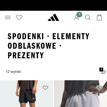
1
SPODENKI · ELEMENTY
ODBLASKOWE ·
PREZENTY
3
12 wyniki
Dodaj do listy życzeń
Do