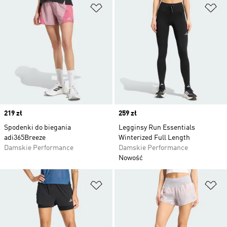
Dodaj do listy życzeń
Do
Price
219 zł
Price
259 zł
Spodenki do biegania
Legginsy Run Essentials
adi365Breeze
Winterized Full Length
Damskie Performance
Damskie Performance
Nowość
Dodaj do listy życzeń
Do