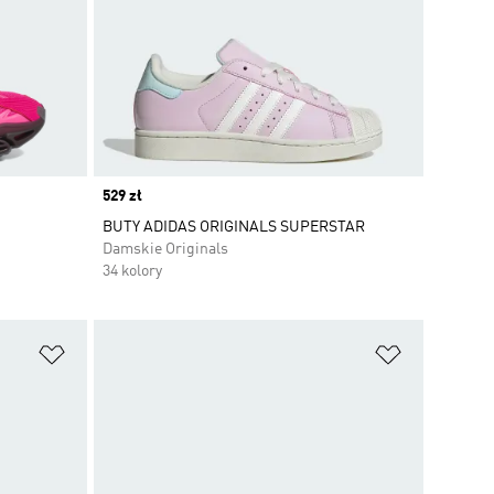
Price
529 zł
BUTY ADIDAS ORIGINALS SUPERSTAR
Damskie Originals
34 kolory
Dodaj do listy życzeń
Dodaj do li