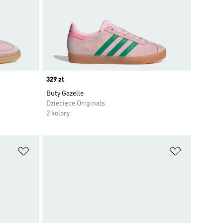
Price
329 zł
Buty Gazelle
Dziecięce Originals
2 kolory
Dodaj do listy życzeń
Dodaj do li