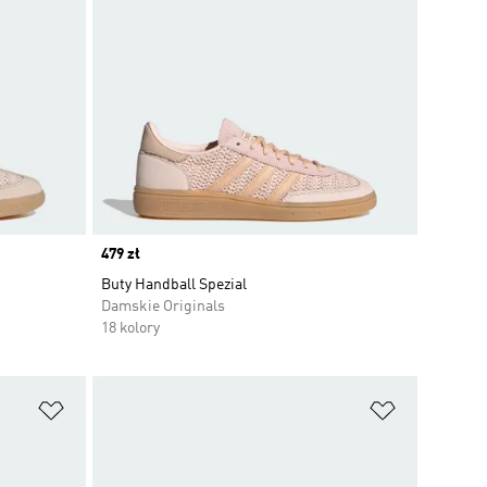
Price
479 zł
Buty Handball Spezial
Damskie Originals
18 kolory
Dodaj do listy życzeń
Dodaj do li