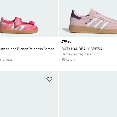
Price
479 zł
buty adidas Disney Princess Samba
BUTY HANDBALL SPEZIAL
Damskie Originals
riginals
18 kolory
 życzeń
Dodaj do listy życzeń