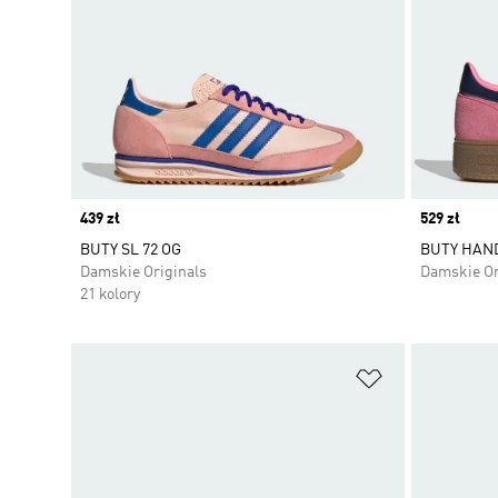
Price
439 zł
Price
529 zł
BUTY SL 72 OG
BUTY HAN
Damskie Originals
Damskie Or
21 kolory
Dodaj do listy