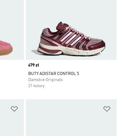
Price
479 zł
BUTY ADISTAR CONTROL 5
Damskie Originals
21 kolory
Dodaj do listy życzeń
Dodaj do li