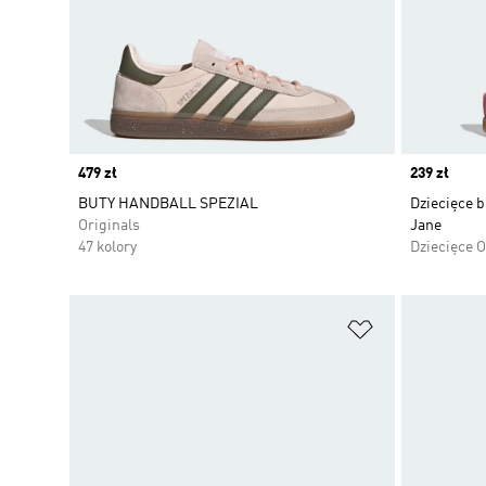
Price
479 zł
Price
239 zł
BUTY HANDBALL SPEZIAL
Dziecięce 
Originals
Jane
47 kolory
Dziecięce O
Dodaj do listy