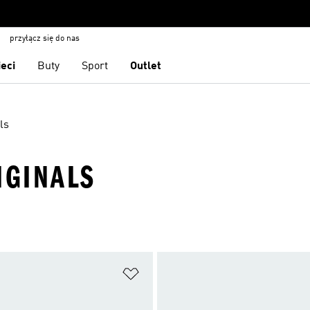
przyłącz się do nas
ieci
Buty
Sport
Outlet
ls
IGINALS
 życzeń
Dodaj do listy życzeń