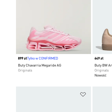
Price
899 zł
Tylko w CONFIRMED
Price
649 zł
Buty Chavarria Megaride AG
Buty BW A
Originals
Originals
Nowość
Dodaj do listy