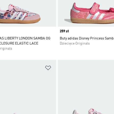
Price
259 zł
AS LIBERTY LONDON SAMBA OG
Buty adidas Disney Princess Samb
CLOSURE ELASTIC LACE
Dziecięce Originals
riginals
 życzeń
Dodaj do listy życzeń