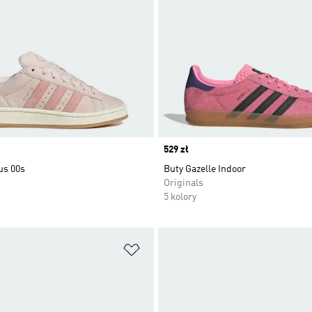
Price
529 zł
us 00s
Buty Gazelle Indoor
Originals
5 kolory
 życzeń
Dodaj do listy życzeń