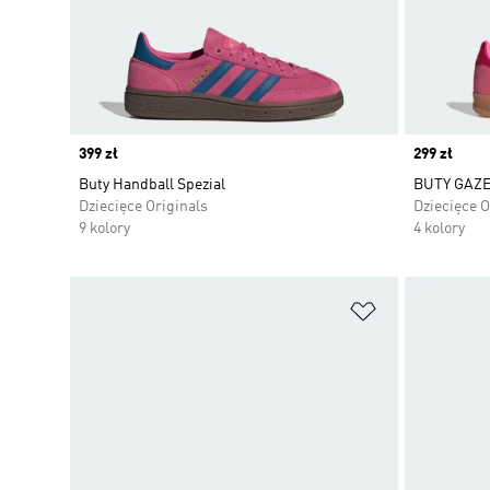
Price
399 zł
Price
299 zł
Buty Handball Spezial
BUTY GAZE
Dziecięce Originals
Dziecięce O
9 kolory
4 kolory
Dodaj do listy