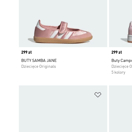
Price
299 zł
Price
299 zł
BUTY SAMBA JANE
Buty Camp
Dziecięce Originals
Dziecięce O
5 kolory
Dodaj do listy