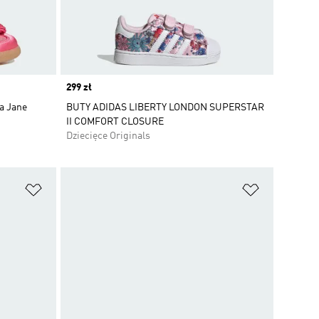
Price
299 zł
a Jane
BUTY ADIDAS LIBERTY LONDON SUPERSTAR
II COMFORT CLOSURE
Dziecięce Originals
Dodaj do listy życzeń
Dodaj do li