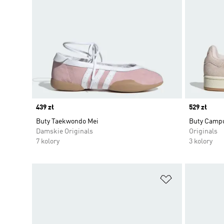
Price
439 zł
Price
529 zł
Buty Taekwondo Mei
Buty Camp
Damskie Originals
Originals
7 kolory
3 kolory
Dodaj do listy