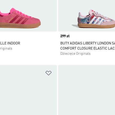
Price
299 zł
LLE INDOOR
BUTY ADIDAS LIBERTY LONDON 
riginals
COMFORT CLOSURE ELASTIC LAC
Dziecięce Originals
 życzeń
Dodaj do listy życzeń