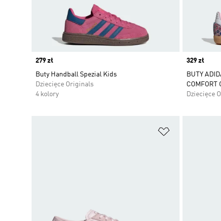
Price
279 zł
Price
329 zł
Buty Handball Spezial Kids
BUTY ADID
Dziecięce Originals
COMFORT 
4 kolory
Dziecięce O
Dodaj do listy