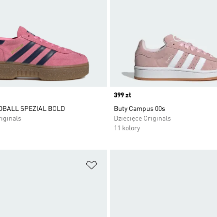
Price
399 zł
DBALL SPEZIAL BOLD
Buty Campus 00s
iginals
Dziecięce Originals
11 kolory
 życzeń
Dodaj do listy życzeń