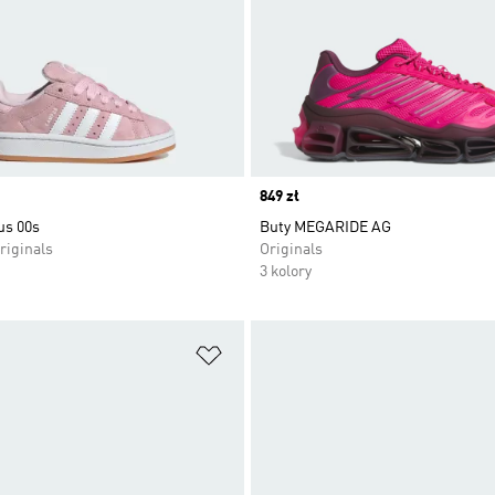
Price
849 zł
us 00s
Buty MEGARIDE AG
riginals
Originals
3 kolory
 życzeń
Dodaj do listy życzeń