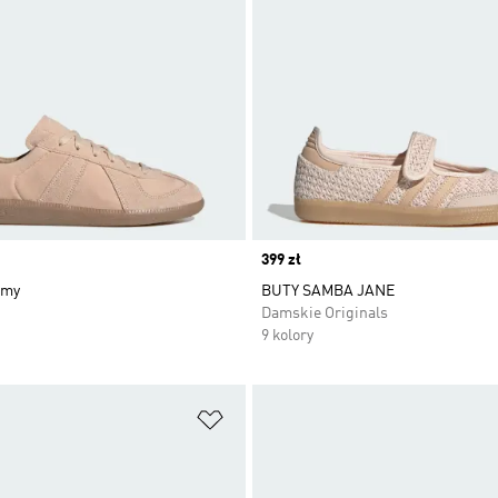
Price
399 zł
rmy
BUTY SAMBA JANE
Damskie Originals
9 kolory
 życzeń
Dodaj do listy życzeń