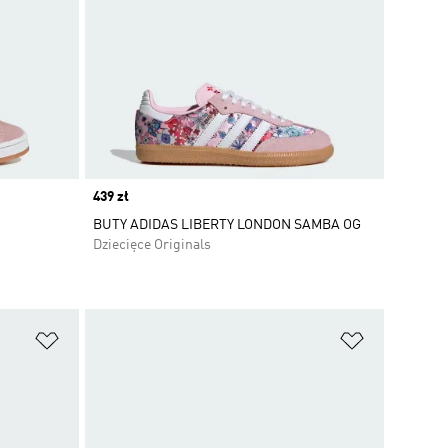
Price
439 zł
BUTY ADIDAS LIBERTY LONDON SAMBA OG
Dziecięce Originals
Dodaj do listy życzeń
Dodaj do li