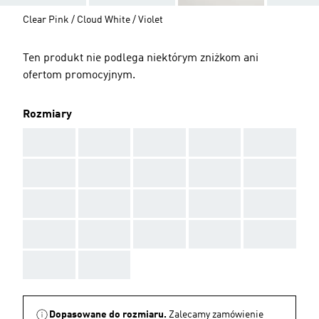
Clear Pink / Cloud White / Violet
Ten produkt nie podlega niektórym zniżkom ani
ofertom promocyjnym.
Rozmiary
AAA
AAA
AAA
AAA
AAA
AAA
AAA
AAA
AAA
AAA
AAA
AAA
AAA
AAA
AAA
AAA
AAA
AAA
AAA
AAA
AAA
AAA
Dopasowane do rozmiaru.
Zalecamy zamówienie