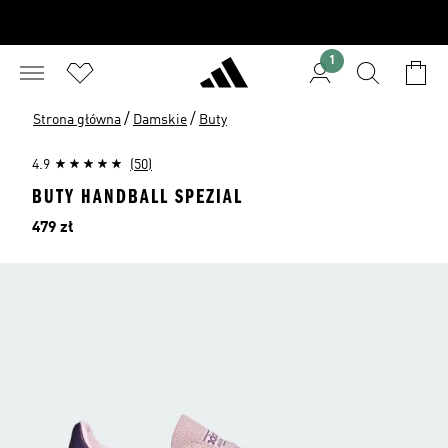
1
/
/
Strona główna
Damskie
Buty
4.9
(50)
BUTY HANDBALL SPEZIAL
Cena
479 zł