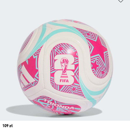
Price
109 zł