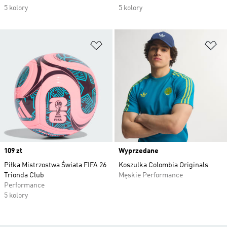
5 kolory
5 kolory
Dodaj do listy życzeń
Do
Price
109 zł
Wyprzedane
Piłka Mistrzostwa Świata FIFA 26
Koszulka Colombia Originals
Trionda Club
Męskie Performance
Performance
5 kolory