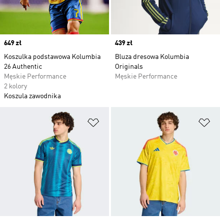
Price
649 zł
Price
439 zł
Koszulka podstawowa Kolumbia
Bluza dresowa Kolumbia
26 Authentic
Originals
Męskie Performance
Męskie Performance
2 kolory
Koszula zawodnika
Dodaj do listy życzeń
Do