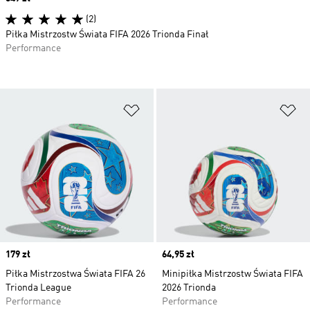
(2)
Piłka Mistrzostw Świata FIFA 2026 Trionda Finał
Performance
Dodaj do listy życzeń
Do
Price
179 zł
Price
64,95 zł
Piłka Mistrzostwa Świata FIFA 26
Minipiłka Mistrzostw Świata FIFA
Trionda League
2026 Trionda
Performance
Performance