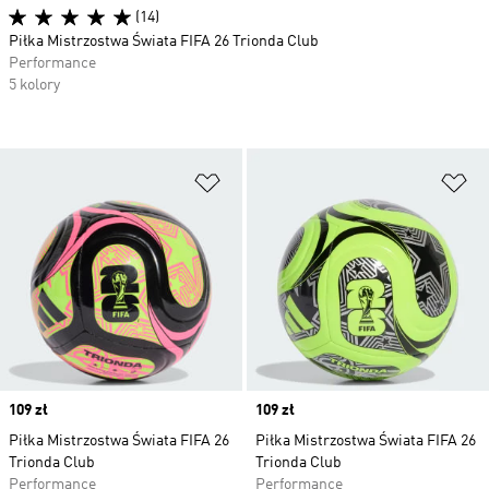
(14)
Piłka Mistrzostwa Świata FIFA 26 Trionda Club
Performance
5 kolory
Dodaj do listy życzeń
Do
Price
109 zł
Price
109 zł
Piłka Mistrzostwa Świata FIFA 26
Piłka Mistrzostwa Świata FIFA 26
Trionda Club
Trionda Club
Performance
Performance