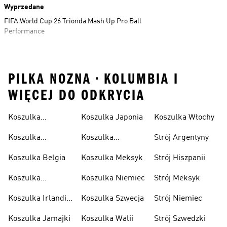
Wyprzedane
FIFA World Cup 26 Trionda Mash Up Pro Ball
Performance
PILKA NOZNA • KOLUMBIA I
WIĘCEJ DO ODKRYCIA
Koszulka
Koszulka Japonia
Koszulka Włochy
Algierska
Koszulka
Koszulka
Strój Argentyny
Argentyna
Kolumbia
Koszulka Belgia
Koszulka Meksyk
Strój Hiszpanii
Koszulka
Koszulka Niemiec
Strój Meksyk
Hiszpania
Koszulka Irlandii
Koszulka Szwecja
Strój Niemiec
Północnej
Koszulka Jamajki
Koszulka Walii
Strój Szwedzki