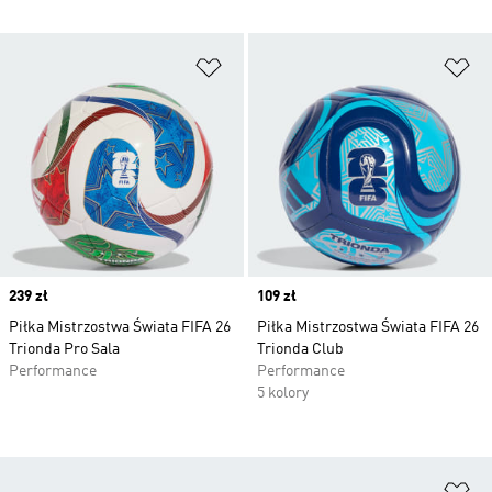
Dodaj do listy życzeń
Do
Price
239 zł
Price
109 zł
Piłka Mistrzostwa Świata FIFA 26
Piłka Mistrzostwa Świata FIFA 26
Trionda Pro Sala
Trionda Club
Performance
Performance
5 kolory
Do