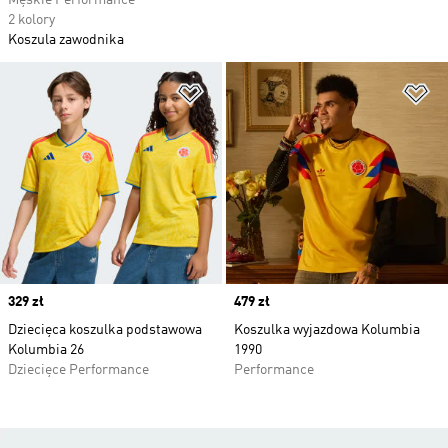
Męskie Performance
2 kolory
Koszula zawodnika
Dodaj do listy życzeń
Do
Price
329 zł
Price
479 zł
Dziecięca koszulka podstawowa
Koszulka wyjazdowa Kolumbia
Kolumbia 26
1990
Dziecięce Performance
Performance