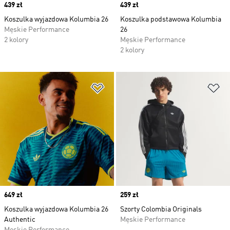
Price
439 zł
Price
439 zł
Koszulka wyjazdowa Kolumbia 26
Koszulka podstawowa Kolumbia
Męskie Performance
26
2 kolory
Męskie Performance
2 kolory
Dodaj do listy życzeń
Do
Price
649 zł
Price
259 zł
Koszulka wyjazdowa Kolumbia 26
Szorty Colombia Originals
Authentic
Męskie Performance