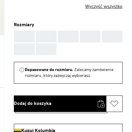
Wyczyść wszystko
Rozmiary
AAA
AAA
AAA
AAA
AAA
AAA
AAA
Dopasowane do rozmiaru.
Zalecamy zamówienie
rozmiaru, który zazwyczaj wybierasz.
Dodaj do koszyka
Kupuj Kolumbia