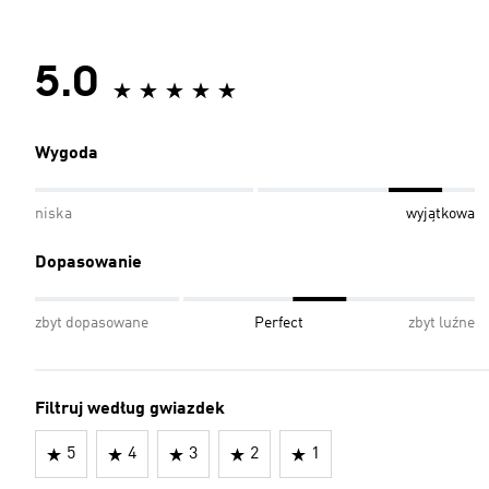
5.0
Wygoda
niska
wyjątkowa
Dopasowanie
zbyt dopasowane
Perfect
zbyt luźne
Filtruj według gwiazdek
5
4
3
2
1