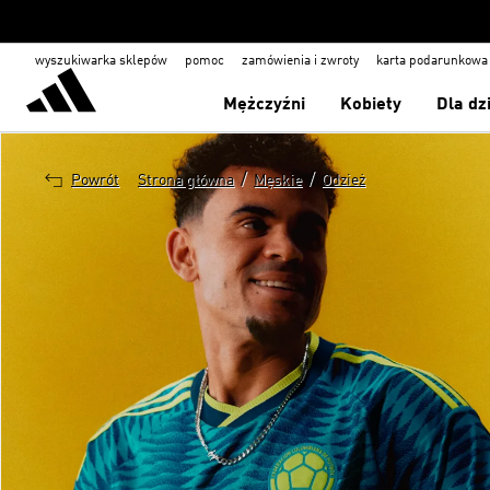
wyszukiwarka sklepów
pomoc
zamówienia i zwroty
karta podarunkowa
Mężczyźni
Kobiety
Dla dz
/
/
Powrót
Strona główna
Męskie
Odzież