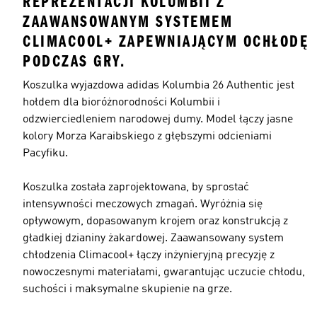
REPREZENTACJI KOLUMBII Z
ZAAWANSOWANYM SYSTEMEM
CLIMACOOL+ ZAPEWNIAJĄCYM OCHŁODĘ
PODCZAS GRY.
Koszulka wyjazdowa adidas Kolumbia 26 Authentic jest
hołdem dla bioróżnorodności Kolumbii i
odzwierciedleniem narodowej dumy. Model łączy jasne
kolory Morza Karaibskiego z głębszymi odcieniami
Pacyfiku.
Koszulka została zaprojektowana, by sprostać
intensywności meczowych zmagań. Wyróżnia się
opływowym, dopasowanym krojem oraz konstrukcją z
gładkiej dzianiny żakardowej. Zaawansowany system
chłodzenia Climacool+ łączy inżynieryjną precyzję z
nowoczesnymi materiałami, gwarantując uczucie chłodu,
suchości i maksymalne skupienie na grze.