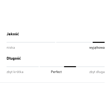
Jakość
niska
wyjątkowa
Długość
zbyt krótka
Perfect
zbyt długa