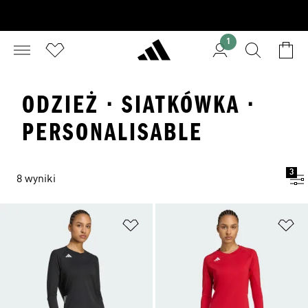
1
ODZIEŻ · SIATKÓWKA ·
PERSONALISABLE
3
8 wyniki
Dodaj do listy życzeń
Do