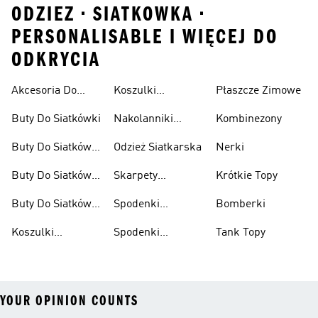
ODZIEZ • SIATKOWKA •
PERSONALISABLE I WIĘCEJ DO
ODKRYCIA
Akcesoria Do
Koszulki
Płaszcze Zimowe
Damskie
Siatkówki
Siatkarskie
Buty Do Siatkówki
Nakolanniki
Kombinezony
Damskie
Siatkarskie
Buty Do Siatkówki
Odzież Siatkarska
Nerki
Damskie
Buty Do Siatkówki
Skarpety
Krótkie Topy
Dla Dzieci
Siatkarskie
Buty Do Siatkówki
Spodenki
Bomberki
Męskie
Siatkarskie
Koszulki
Spodenki
Tank Topy
Siatkarskie
Siatkarskie
YOUR OPINION COUNTS