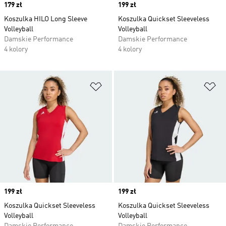
Price
179 zł
Price
199 zł
Koszulka HILO Long Sleeve
Koszulka Quickset Sleeveless
Volleyball
Volleyball
Damskie Performance
Damskie Performance
4 kolory
4 kolory
Dodaj do listy życzeń
Do
Price
199 zł
Price
199 zł
Koszulka Quickset Sleeveless
Koszulka Quickset Sleeveless
Volleyball
Volleyball