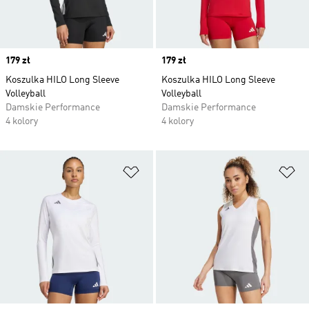
Price
179 zł
Price
179 zł
Koszulka HILO Long Sleeve
Koszulka HILO Long Sleeve
Volleyball
Volleyball
Damskie Performance
Damskie Performance
4 kolory
4 kolory
Dodaj do listy życzeń
Do