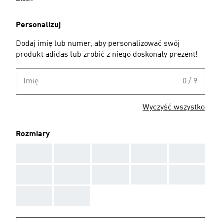
Personalizuj
Dodaj imię lub numer, aby personalizować swój
produkt adidas lub zrobić z niego doskonały prezent!
Imię
0 / 9
Wyczyść wszystko
Rozmiary
AAA
AAA
AAA
AAA
AAA
AAA
AAA
AAA
AAA
AAA
AAA
AAA