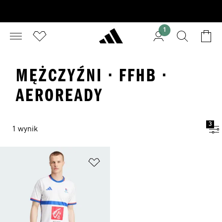
1
MĘŻCZYŹNI · FFHB ·
AEROREADY
3
1 wynik
Dodaj do listy życzeń