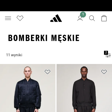
1
BOMBERKI MĘSKIE
2
11 wyniki
Dodaj do listy życzeń
Do