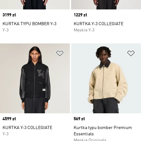
Price
3199 zł
Price
1229 zł
KURTKA TYPU BOMBER Y-3
KURTKA Y-3 COLLEGIATE
Y-3
Męskie Y-3
Dodaj do listy życzeń
Do
Price
4599 zł
Price
569 zł
KURTKA Y-3 COLLEGIATE
Kurtka typu bomber Premium
Y-3
Essentials
Męskie Originals