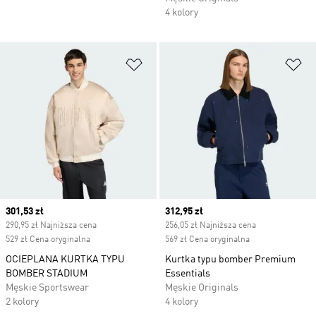
4 kolory
Dodaj do listy życzeń
Do
Current price
301,53 zł
Current price
312,95 zł
290,95 zł Najniższa cena
256,05 zł Najniższa cena
529 zł Cena oryginalna
569 zł Cena oryginalna
OCIEPLANA KURTKA TYPU
Kurtka typu bomber Premium
BOMBER STADIUM
Essentials
Męskie Sportswear
Męskie Originals
2 kolory
4 kolory