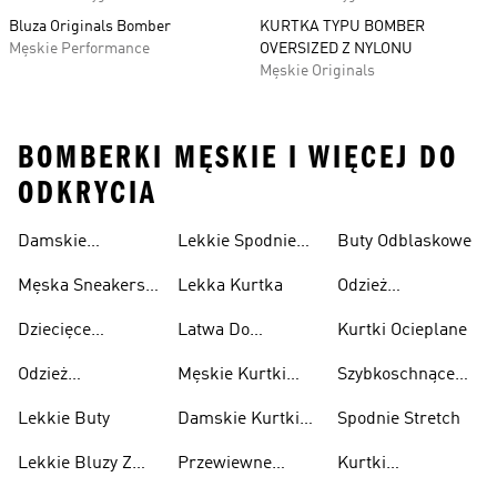
Bluza Originals Bomber
KURTKA TYPU BOMBER
Męskie Performance
OVERSIZED Z NYLONU
Męskie Originals
BOMBERKI MĘSKIE I WIĘCEJ DO
ODKRYCIA
Damskie
Lekkie Spodnie
Buty Odblaskowe
Sneakersy
Sportowe
Męska Sneakersy
Lekka Kurtka
Odzież
Przewiewne
Przewiewne
Odblaskowa
Dziecięce
Latwa Do
Kurtki Ocieplane
Sneakersy
Spakowania
Odzież
Męskie Kurtki
Szybkoschnące
Przewiewne
Kurtki
Przeciwdeszczowa
Wodoodporne
Koszulki
Lekkie Buty
Damskie Kurtki
Spodnie Stretch
Wodoodporne
Lekkie Bluzy Z
Przewiewne
Kurtki
Kapturem
Skarpetki
Nieprzemakalny