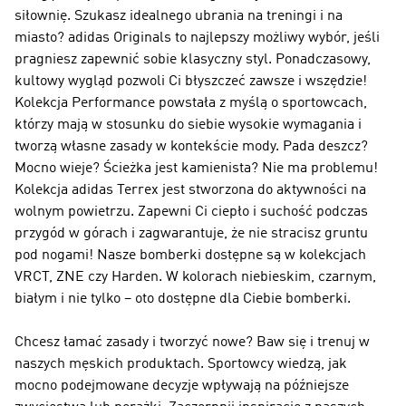
siłownię. Szukasz idealnego ubrania na treningi i na
miasto?
adidas Originals
to najlepszy możliwy wybór, jeśli
pragniesz zapewnić sobie klasyczny styl. Ponadczasowy,
kultowy wygląd pozwoli Ci błyszczeć zawsze i wszędzie!
Kolekcja
Performance
powstała z myślą o sportowcach,
którzy mają w stosunku do siebie wysokie wymagania i
tworzą własne zasady w kontekście mody. Pada deszcz?
Mocno wieje? Ścieżka jest kamienista? Nie ma problemu!
Kolekcja
adidas Terrex
jest stworzona do aktywności na
wolnym powietrzu. Zapewni Ci ciepło i suchość podczas
przygód w górach i zagwarantuje, że nie stracisz gruntu
pod nogami! Nasze bomberki dostępne są w kolekcjach
VRCT, ZNE czy Harden. W kolorach niebieskim, czarnym,
białym i nie tylko – oto dostępne dla Ciebie bomberki.
Chcesz łamać zasady i tworzyć nowe? Baw się i trenuj w
naszych męskich produktach. Sportowcy wiedzą, jak
mocno podejmowane decyzje wpływają na późniejsze