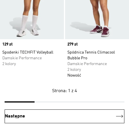
Price
129 zł
Price
279 zł
Spodenki TECHFIT Volleyball
Spódnica Tennis Climacool
Damskie Performance
Bubble Pro
2 kolory
Damskie Performance
2 kolory
Nowość
Strona: 1 z 4
Następne