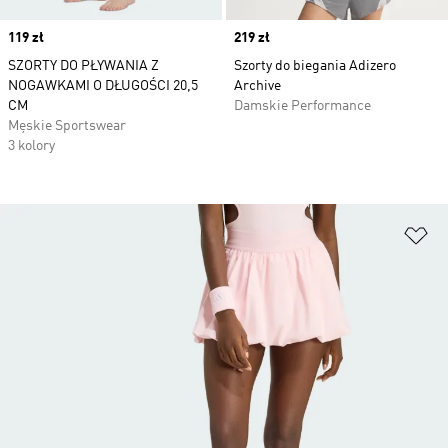
Price
119 zł
Price
219 zł
SZORTY DO PŁYWANIA Z
Szorty do biegania Adizero
NOGAWKAMI O DŁUGOŚCI 20,5
Archive
CM
Damskie Performance
Męskie Sportswear
3 kolory
Do