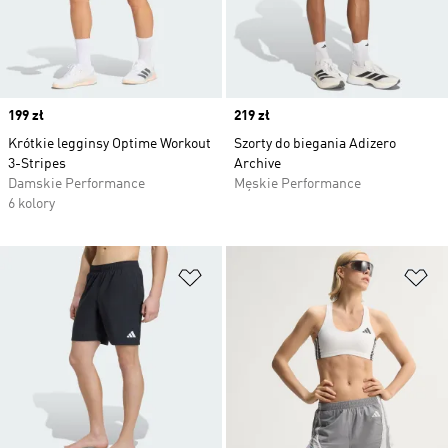
Price
199 zł
Price
219 zł
Krótkie legginsy Optime Workout
Szorty do biegania Adizero
3-Stripes
Archive
Damskie Performance
Męskie Performance
6 kolory
Dodaj do listy życzeń
Do