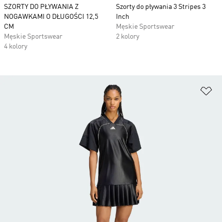
SZORTY DO PŁYWANIA Z
Szorty do pływania 3 Stripes 3
NOGAWKAMI O DŁUGOŚCI 12,5
Inch
CM
Męskie Sportswear
Męskie Sportswear
2 kolory
4 kolory
Do