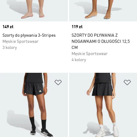
Price
149 zł
Price
119 zł
Szorty do pływania 3-Stripes
SZORTY DO PŁYWANIA Z
Męskie Sportswear
NOGAWKAMI O DŁUGOŚCI 12,5
3 kolory
CM
Męskie Sportswear
4 kolory
Dodaj do listy życzeń
Do