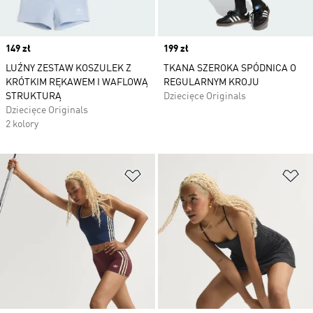
Price
149 zł
Price
199 zł
LUŹNY ZESTAW KOSZULEK Z
TKANA SZEROKA SPÓDNICA O
KRÓTKIM RĘKAWEM I WAFLOWĄ
REGULARNYM KROJU
STRUKTURĄ
Dziecięce Originals
Dziecięce Originals
2 kolory
Dodaj do listy życzeń
Do