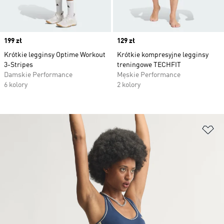
Price
199 zł
Price
129 zł
Krótkie legginsy Optime Workout
Krótkie kompresyjne legginsy
3-Stripes
treningowe TECHFIT
Damskie Performance
Męskie Performance
6 kolory
2 kolory
Do