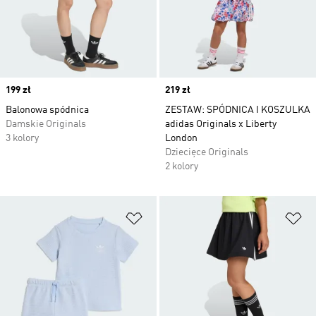
Price
199 zł
Price
219 zł
Balonowa spódnica
ZESTAW: SPÓDNICA I KOSZULKA
Damskie Originals
adidas Originals x Liberty
3 kolory
London
Dziecięce Originals
2 kolory
Dodaj do listy życzeń
Do