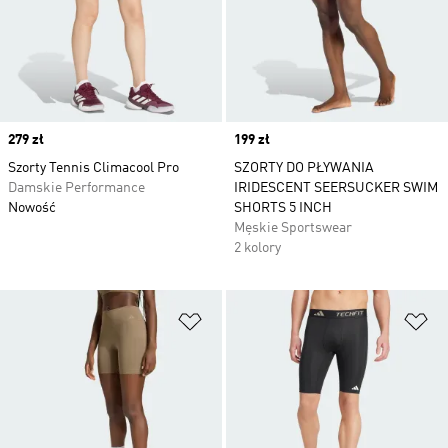
Price
279 zł
Price
199 zł
Szorty Tennis Climacool Pro
SZORTY DO PŁYWANIA
Damskie Performance
IRIDESCENT SEERSUCKER SWIM
Nowość
SHORTS 5 INCH
Męskie Sportswear
2 kolory
Dodaj do listy życzeń
Do