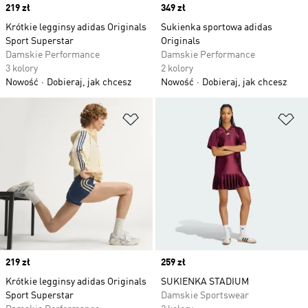
Price
219 zł
Price
349 zł
Krótkie legginsy adidas Originals
Sukienka sportowa adidas
Sport Superstar
Originals
Damskie Performance
Damskie Performance
3 kolory
2 kolory
Nowość
Dobieraj, jak chcesz
Nowość
Dobieraj, jak chcesz
Dodaj do listy życzeń
Do
Price
219 zł
Price
259 zł
Krótkie legginsy adidas Originals
SUKIENKA STADIUM
Sport Superstar
Damskie Sportswear