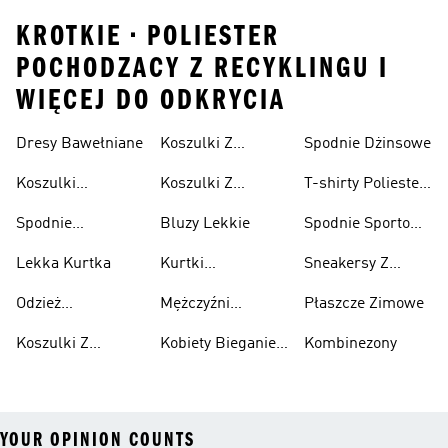
KROTKIE • POLIESTER
POCHODZACY Z RECYKLINGU I
WIĘCEJ DO ODKRYCIA
Dresy Bawełniane
Koszulki Z
Spodnie Dżinsowe
Męskie
Nadrukiem
Koszulki
Koszulki Z
T-shirty Poliester
Damska
Bawełniane
Nadrukiem Dzieci
Z Recyklingu
Spodnie
Bluzy Lekkie
Spodnie Sportowe
Bawełniane
Poliester Z
Lekka Kurtka
Kurtki
Sneakersy Z
Recyklingu
Nieprzemakalny
Zamszową
Odzież
Mężczyźni
Płaszcze Zimowe
Cholewką
Przeciwdeszczowa
Bieganie I
Koszulki Z
Kobiety Bieganie I
Kombinezony
Lifestyle
Nadrukiem
Lifestyle
YOUR OPINION COUNTS