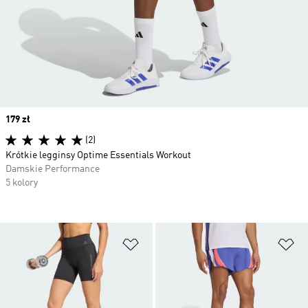
Price
179 zł
(2)
Krótkie legginsy Optime Essentials Workout
Damskie Performance
5 kolory
Dodaj do listy życzeń
Do