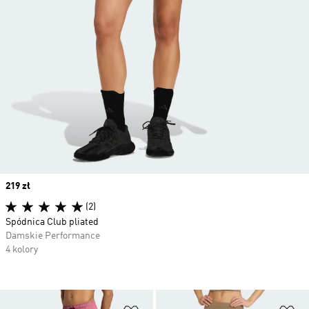
Price
219 zł
(2)
Spódnica Club pliated
Damskie Performance
4 kolory
Dodaj do listy życzeń
Do