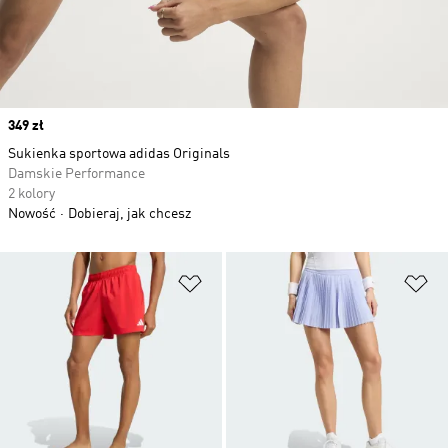
Price
349 zł
Sukienka sportowa adidas Originals
Damskie Performance
2 kolory
Nowość
Dobieraj, jak chcesz
Dodaj do listy życzeń
Do