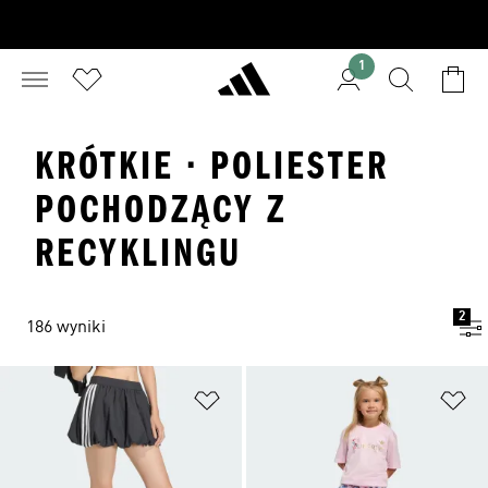
1
KRÓTKIE · POLIESTER
POCHODZĄCY Z
RECYKLINGU
2
186 wyniki
Dodaj do listy życzeń
Do