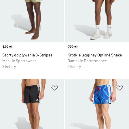
Price
149 zł
Price
279 zł
Szorty do pływania 3-Stripes
Krótkie legginsy Optimé Snake
Męskie Sportswear
Damskie Performance
3 kolory
2 kolory
Dodaj do listy życzeń
Do