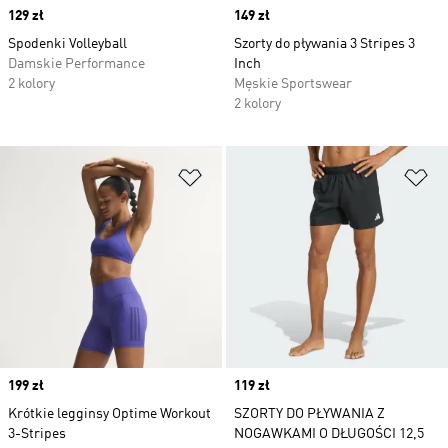
Price
129 zł
Price
149 zł
Spodenki Volleyball
Szorty do pływania 3 Stripes 3
Damskie Performance
Inch
2 kolory
Męskie Sportswear
2 kolory
Dodaj do listy życzeń
Do
Price
199 zł
Price
119 zł
Krótkie legginsy Optime Workout
SZORTY DO PŁYWANIA Z
3-Stripes
NOGAWKAMI O DŁUGOŚCI 12,5