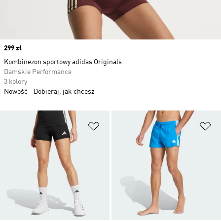
Price
299 zł
Kombinezon sportowy adidas Originals
Damskie Performance
3 kolory
Nowość
Dobieraj, jak chcesz
Dodaj do listy życzeń
Do