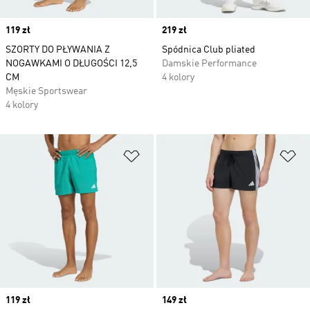
Price
119 zł
Price
219 zł
SZORTY DO PŁYWANIA Z
Spódnica Club pliated
NOGAWKAMI O DŁUGOŚCI 12,5
Damskie Performance
CM
4 kolory
Męskie Sportswear
4 kolory
Dodaj do listy życzeń
Do
Price
119 zł
Price
149 zł