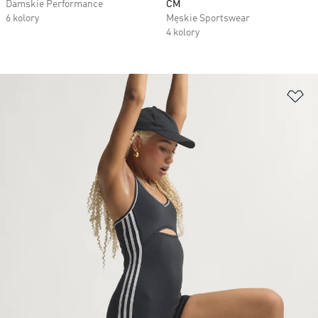
Damskie Performance
CM
6 kolory
Męskie Sportswear
4 kolory
Do