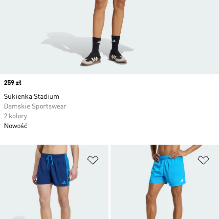
Price
259 zł
Sukienka Stadium
Damskie Sportswear
2 kolory
Nowość
Dodaj do listy życzeń
Do