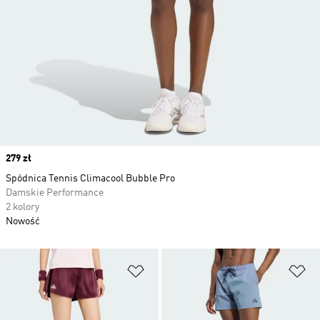
Price
279 zł
Spódnica Tennis Climacool Bubble Pro
Damskie Performance
2 kolory
Nowość
Dodaj do listy życzeń
Do