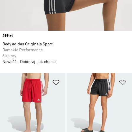
Price
299 zł
Body adidas Originals Sport
Damskie Performance
3 kolory
Nowość
Dobieraj, jak chcesz
Dodaj do listy życzeń
Do