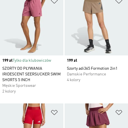
Price
199 zł
Tylko dla klubowiczów
Price
199 zł
SZORTY DO PŁYWANIA
Szorty adi365 Formotion 2in1
IRIDESCENT SEERSUCKER SWIM
Damskie Performance
SHORTS 5 INCH
4 kolory
Męskie Sportswear
2 kolory
Dodaj do listy życzeń
Do