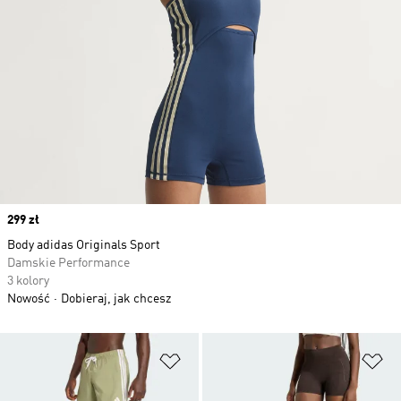
Price
299 zł
Body adidas Originals Sport
Damskie Performance
3 kolory
Nowość
Dobieraj, jak chcesz
Dodaj do listy życzeń
Do