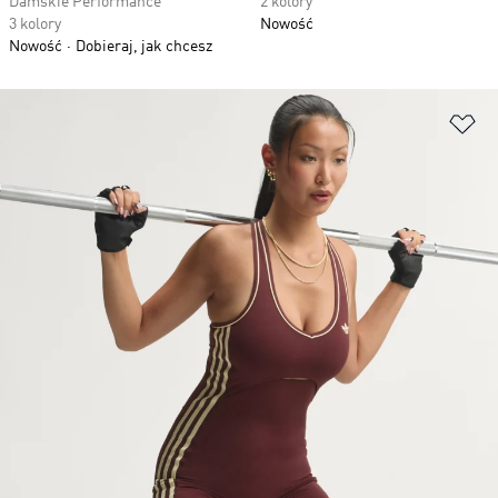
Damskie Performance
2 kolory
3 kolory
Nowość
Nowość
Dobieraj, jak chcesz
Do