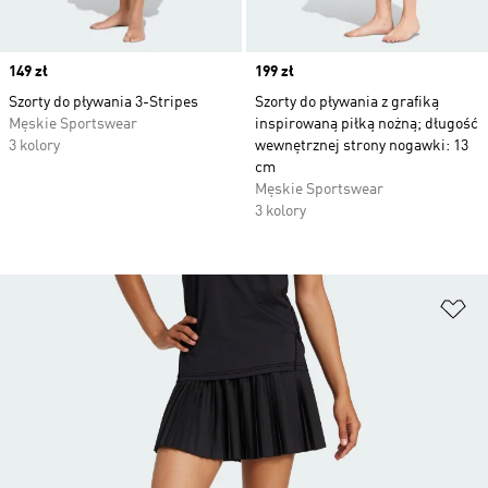
Price
149 zł
Price
199 zł
Szorty do pływania 3-Stripes
Szorty do pływania z grafiką
Męskie Sportswear
inspirowaną piłką nożną; długość
3 kolory
wewnętrznej strony nogawki: 13
cm
Męskie Sportswear
3 kolory
Do