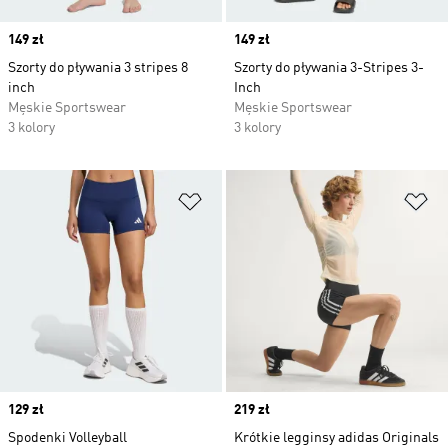
Price
149 zł
Price
149 zł
Szorty do pływania 3 stripes 8
Szorty do pływania 3-Stripes 3-
inch
Inch
Męskie Sportswear
Męskie Sportswear
3 kolory
3 kolory
Dodaj do listy życzeń
Do
Price
129 zł
Price
219 zł
Spodenki Volleyball
Krótkie legginsy adidas Originals