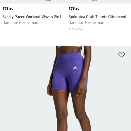
Price
179 zł
Price
179 zł
Szorty Pacer Workout Woven 2in1
Spódnica Club Tennis Climacool
Damskie Performance
Damskie Performance
2 kolory
Do