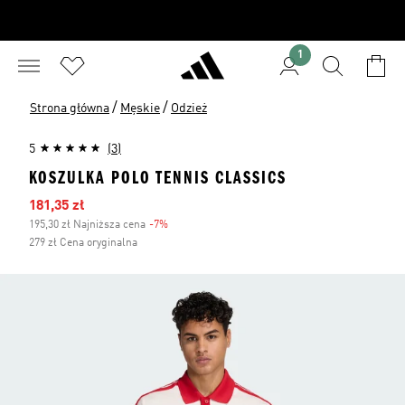
1
/
/
Strona główna
Męskie
Odzież
5
(3)
KOSZULKA POLO TENNIS CLASSICS
Ceny na wyprzedaży
181,35 zł
195,30 zł Najniższa cena
-7%
Zniżka
279 zł Cena oryginalna