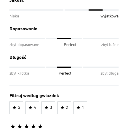
Jakość
niska
wyjątkowa
Dopasowanie
zbyt dopasowane
Perfect
zbyt luźne
Długość
zbyt krótka
Perfect
zbyt długa
Filtruj według gwiazdek
5
4
3
2
1